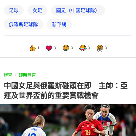
足球
女足
國足（中國足球隊）
俄羅斯足球隊
新華網
1
0
0
0
0
體育
即時體育
中國女足與俄羅斯碰頭在即 主帥：亞
運及世界盃前的重要實戰機會