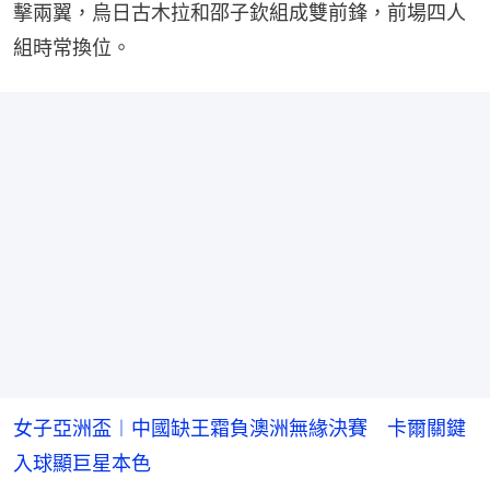
擊兩翼，烏日古木拉和邵子欽組成雙前鋒，前場四人
組時常換位。
女子亞洲盃︱中國缺王霜負澳洲無緣決賽 卡爾關鍵
入球顯巨星本色