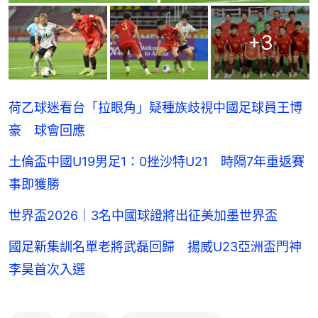
+
3
荷乙球迷看台「拉眼角」疑種族歧視中國足球員王博
豪 球會回應
土倫盃中國U19男足1：0挫沙特U21 時隔7年重返賽
事即獲勝
世界盃2026｜3名中國球證將出征美加墨世界盃
國足新集訓名單老將武磊回歸 揚威U23亞洲盃門神
李昊首次入選