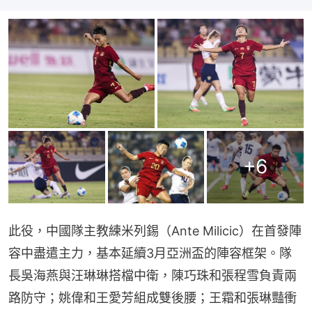
+
6
此役，中國隊主教練米列錫（Ante Milicic）在首發陣
容中盡遣主力，基本延續3月亞洲盃的陣容框架。隊
長吳海燕與汪琳琳搭檔中衛，陳巧珠和張程雪負責兩
路防守；姚偉和王愛芳組成雙後腰；王霜和張琳豔衝