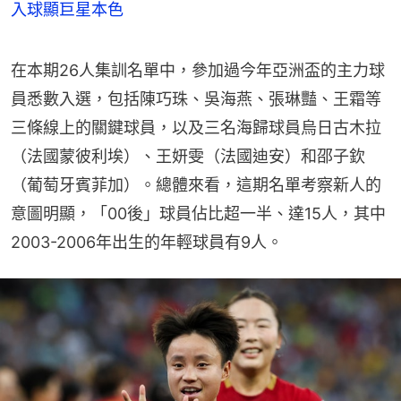
入球顯巨星本色
在本期26人集訓名單中，參加過今年亞洲盃的主力球
員悉數入選，包括陳巧珠、吳海燕、張琳豔、王霜等
三條線上的關鍵球員，以及三名海歸球員烏日古木拉
（法國蒙彼利埃）、王妍雯（法國迪安）和邵子欽
（葡萄牙賓菲加）。總體來看，這期名單考察新人的
意圖明顯，「00後」球員佔比超一半、達15人，其中
2003-2006年出生的年輕球員有9人。