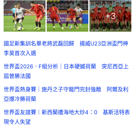
+
3
國足新集訓名單老將武磊回歸 揚威U23亞洲盃門神
李昊首次入選
世界盃2026．F組分析｜日本硬撼荷蘭 突尼西亞上
屆曾勝法國
世界盃熱身賽｜施丹之子守龍門完封強敵 阿爾及利
亞爆冷勝荷蘭
世界盃友誼賽｜新西蘭遭海地大炒4：0 基斯活特表
現令人失望