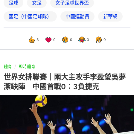
足球
女足
女子足球世界盃
國足（中國足球隊）
中國運動員
新華網
3
0
0
0
0
體育
即時體育
世界女排聯賽｜兩大主攻手李盈瑩吳夢
潔缺陣 中國首戰0：3負捷克