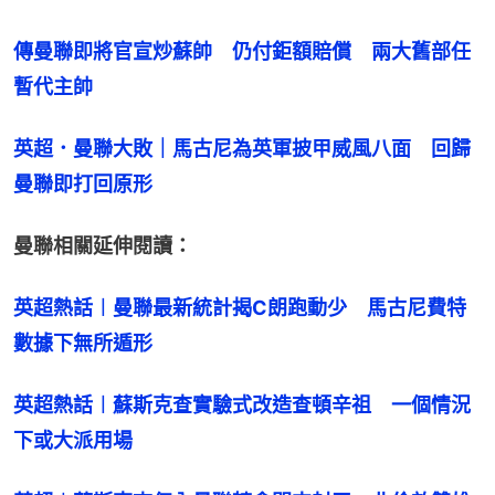
傳曼聯即將官宣炒蘇帥　仍付鉅額賠償　兩大舊部任
暫代主帥
英超．曼聯大敗｜馬古尼為英軍披甲威風八面　回歸
曼聯即打回原形
曼聯相關延伸閱讀：
英超熱話︱曼聯最新統計揭C朗跑動少　馬古尼費特
數據下無所遁形
英超熱話︱蘇斯克查實驗式改造查頓辛祖　一個情況
下或大派用場