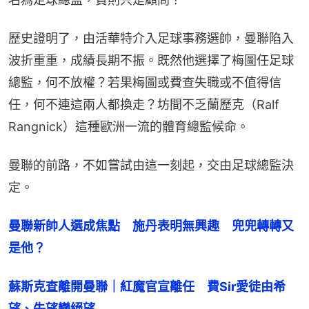
歷史證明了，由活華特介入足球事務選帥，曼聯陷入
波折重重，成績長期不振。既然他選擇了梅圖任足球
總監，何不放權？若果梅圖或費查失職或不值得信
任，何不連這兩人都換走？坊間不乏蘭歷克（Ralf 
Rangnick）這種歐洲一流的體育總監候命。
曼聯的前路，不如嘗試由這一刻起，交由足球總監決
定。
曼聯新帥人選成焦點　施丹表明無興趣　兜兜轉轉又
是他？
蘇斯克查離開曼聯｜紅魔官宣離任　費Sir愛徒由希
望、失望變絕望