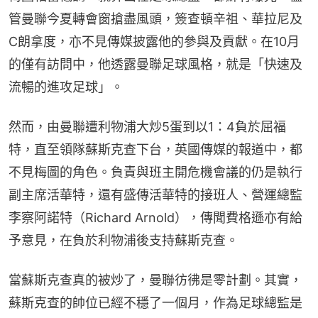
管曼聯今夏轉會窗搶盡風頭，簽查頓辛祖、華拉尼及
C朗拿度，亦不見傳媒披露他的參與及貢獻。在10月
的僅有訪問中，他透露曼聯足球風格，就是「快速及
流暢的進攻足球」。
然而，由曼聯遭利物浦大炒5蛋到以1：4負於屈福
特，直至領隊蘇斯克查下台，英國傳媒的報道中，都
不見梅圖的角色。負責與班主開危機會議的仍是執行
副主席活華特，還有盛傳活華特的接班人、營運總監
李察阿諾特（Richard Arnold），傳聞費格遜亦有給
予意見，在負於利物浦後支持蘇斯克查。
當蘇斯克查真的被炒了，曼聯彷彿是零計劃。其實，
蘇斯克查的帥位已經不穩了一個月，作為足球總監是