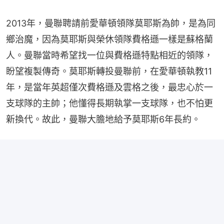
2013年，曼聯聘請前愛華頓領隊莫耶斯為帥，是為同
鄉治魔，因為莫耶斯與榮休領隊費格遜一樣是蘇格蘭
人。曼聯當時希望找一位與費格遜特點相近的領隊，
盼望複製傳奇。莫耶斯轉投曼聯前，在愛華頓執教11
年，是當年英超僅次費格遜及雲格之後，最忠心於一
支球隊的主帥；他懂得長期執掌一支球隊，也不怕更
新換代。故此，曼聯大膽地給予莫耶斯6年長約。