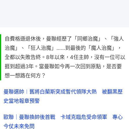
自費格遜退休後，曼聯經歷了「同鄉治魔」、「強人
治魔」、「狂人治魔」……到最後的「魔人治魔」，
全都以失敗告終。8年以來，4任主帥，沒有一位可以
捱到超過3年。當曼聯如今再一次回到原點，是否要
想一想路在何方？
曼聯選帥︱舊將白蘭斯突成暫代領隊大熱　被翻黑歷
史當地報章預警
歐聯｜曼聯換帥後首戰　卡域克臨危受命領軍　專心
今仗未來免問