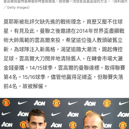
雲高爾指當時曼聯要即時重振雄風，故收購一流球星是最直接的方法。（資料圖片
／Getty Images）
莫耶斯被批評欠缺先進的戰術理念，資歷又壓不住球
星，有見及此，曼聯之後邀請在2014年世界盃盡顯戰
術大帥風範的雲高爾來投，希望這位強人教頭破舊立
新，為球隊注入新風格，渴望追隨大潮流，踢起傳控
足球。雲高爾大刀闊斧地清除舊人，在轉會市場大灑
金錢豪購。14/15球季，雲高爾的曼聯達標，取得聯賽
第4名。15/16球季，儘管他贏得足總盃，但聯賽失落
前4名，故被解僱。