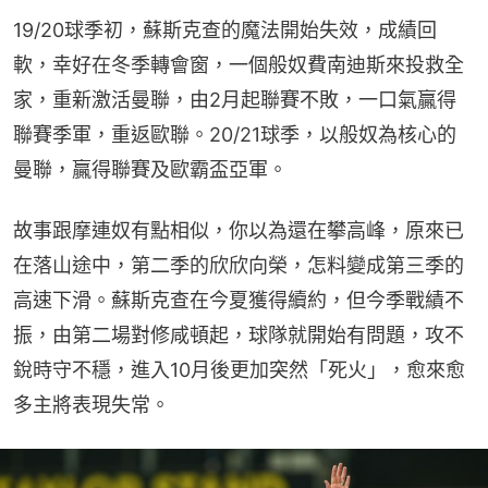
19/20球季初，蘇斯克查的魔法開始失效，成績回
軟，幸好在冬季轉會窗，一個般奴費南迪斯來投救全
家，重新激活曼聯，由2月起聯賽不敗，一口氣贏得
聯賽季軍，重返歐聯。20/21球季，以般奴為核心的
曼聯，贏得聯賽及歐霸盃亞軍。
故事跟摩連奴有點相似，你以為還在攀高峰，原來已
在落山途中，第二季的欣欣向榮，怎料變成第三季的
高速下滑。蘇斯克查在今夏獲得續約，但今季戰績不
振，由第二場對修咸頓起，球隊就開始有問題，攻不
銳時守不穩，進入10月後更加突然「死火」，愈來愈
多主將表現失常。