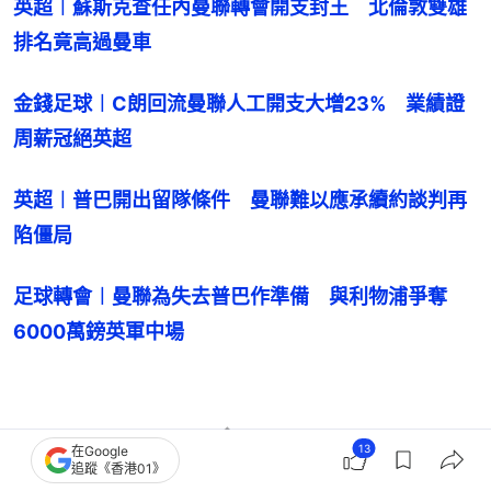
英超︱蘇斯克查任內曼聯轉會開支封王　北倫敦雙雄
排名竟高過曼車
金錢足球︱C朗回流曼聯人工開支大增23%　業績證
周薪冠絕英超
英超︱普巴開出留隊條件　曼聯難以應承續約談判再
陷僵局
足球轉會︱曼聯為失去普巴作準備　與利物浦爭奪
6000萬鎊英軍中場
13
在Google
追蹤《香港01》