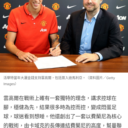
活華特當年大灑金錢支持雲高爾，包括簽入迪馬利亞。（資料圖片／Getty
Images）
雲高爾在戰術上確有一套獨特的理念，講求控球在
腳，穩健為先，結果很多時為控而控，變成悶蛋足
球，球迷看到想睡。他還創出了一套以費蘭尼為核心
的戰術，由卡域克的長傳連結費蘭尼的高度，幫曼聯