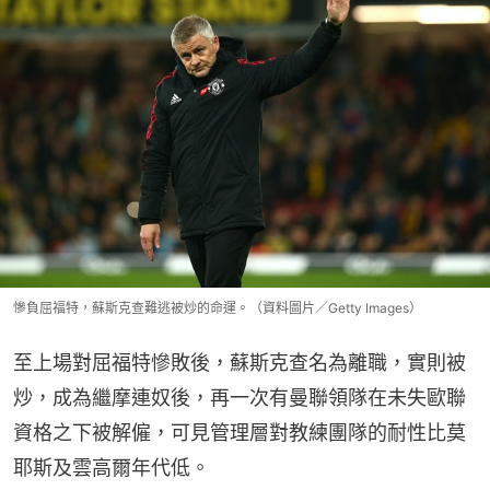
慘負屈福特，蘇斯克查難逃被炒的命運。（資料圖片／Getty Images）
至上場對屈福特慘敗後，蘇斯克查名為離職，實則被
炒，成為繼摩連奴後，再一次有曼聯領隊在未失歐聯
資格之下被解僱，可見管理層對教練團隊的耐性比莫
耶斯及雲高爾年代低。