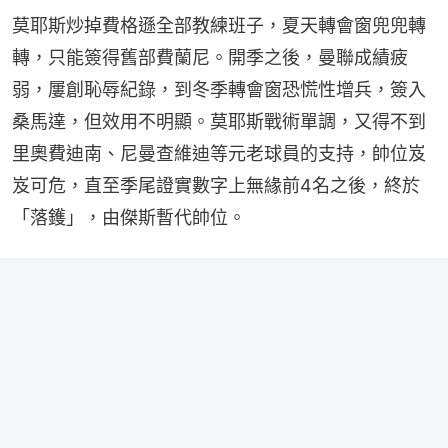
莫耶斯炒掉費格遜全部教練班子，夏天轉會窗兜兜轉
轉，只能簽得舊部費蘭尼。開季之後，曼聯成績疲
弱，屢創恥辱紀錄，到冬季轉會窗恐慌性增兵，簽入
桑馬達，但效用不明顯。莫耶斯戰術單調，又得不到
里奧費迪南、尼曼查維迪等元老球員的支持，帥位岌
岌可危，直至季尾證實數字上無緣前4名之後，終於
「落鑊」，由傑斯暫代帥位。