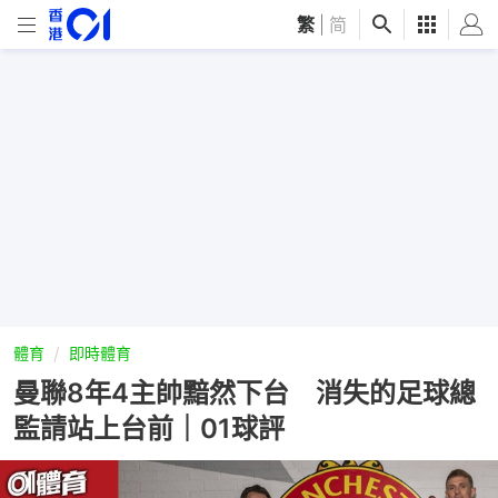
繁
|
简
體育
即時體育
曼聯8年4主帥黯然下台 消失的足球總
監請站上台前｜01球評