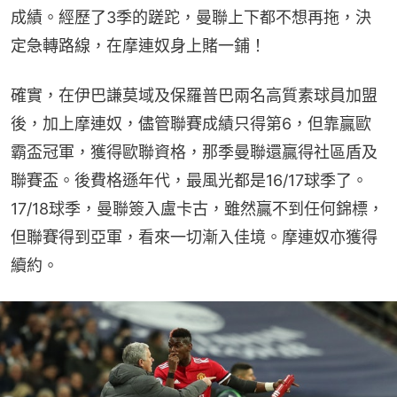
成績。經歷了3季的蹉跎，曼聯上下都不想再拖，決
定急轉路線，在摩連奴身上賭一鋪！
確實，在伊巴謙莫域及保羅普巴兩名高質素球員加盟
後，加上摩連奴，儘管聯賽成績只得第6，但靠贏歐
霸盃冠軍，獲得歐聯資格，那季曼聯還贏得社區盾及
聯賽盃。後費格遜年代，最風光都是16/17球季了。
17/18球季，曼聯簽入盧卡古，雖然贏不到任何錦標，
但聯賽得到亞軍，看來一切漸入佳境。摩連奴亦獲得
續約。