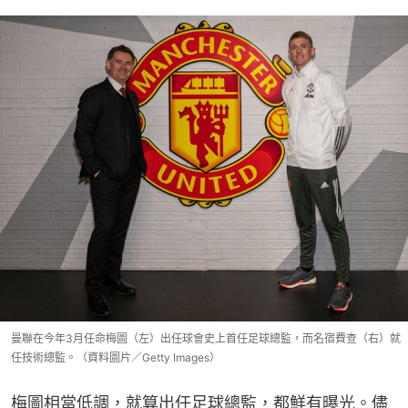
曼聯在今年3月任命梅圖（左）出任球會史上首任足球總監，而名宿費查（右）就
任技術總監。（資料圖片／Getty Images）
梅圖相當低調，就算出任足球總監，都鮮有曝光。儘