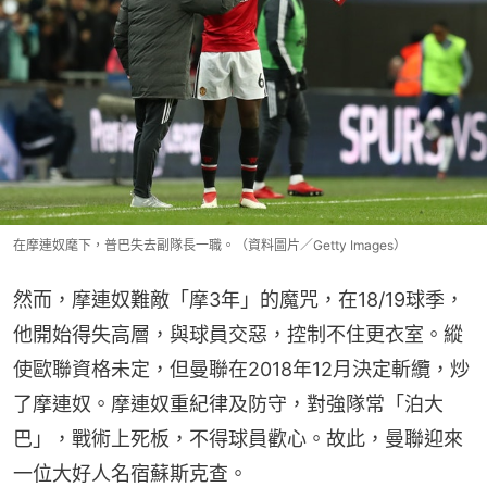
在摩連奴麾下，普巴失去副隊長一職。（資料圖片／Getty Images）
然而，摩連奴難敵「摩3年」的魔咒，在18/19球季，
他開始得失高層，與球員交惡，控制不住更衣室。縱
使歐聯資格未定，但曼聯在2018年12月決定斬纜，炒
了摩連奴。摩連奴重紀律及防守，對強隊常「泊大
巴」，戰術上死板，不得球員歡心。故此，曼聯迎來
一位大好人名宿蘇斯克查。