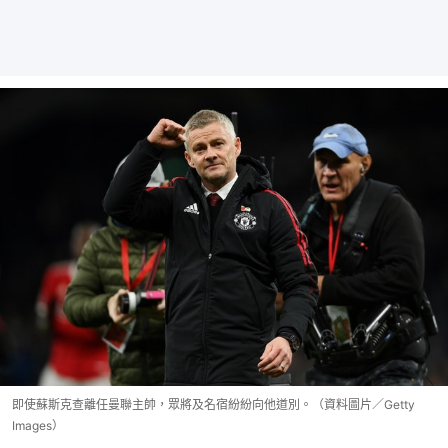
即使蘇斯克查離任曼聯主帥，眾將及名宿紛紛向他道別。（資料圖片／Getty
Images）