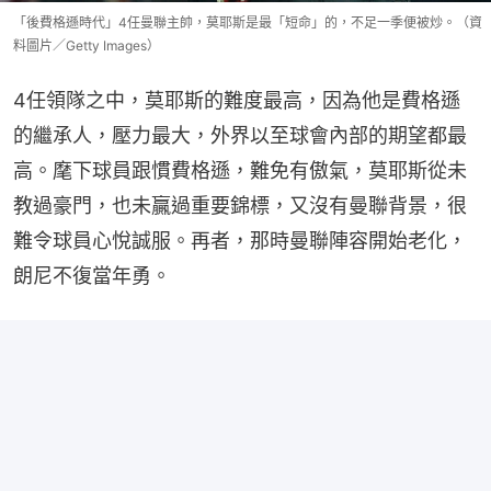
「後費格遜時代」4任曼聯主帥，莫耶斯是最「短命」的，不足一季便被炒。（資
料圖片／Getty Images）
4任領隊之中，莫耶斯的難度最高，因為他是費格遜
的繼承人，壓力最大，外界以至球會內部的期望都最
高。麾下球員跟慣費格遜，難免有傲氣，莫耶斯從未
教過豪門，也未贏過重要錦標，又沒有曼聯背景，很
難令球員心悅誠服。再者，那時曼聯陣容開始老化，
朗尼不復當年勇。