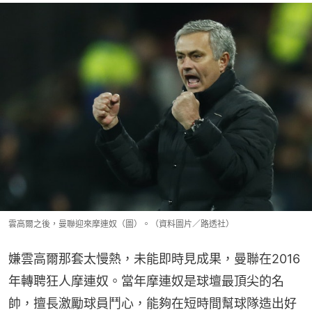
雲高爾之後，曼聯迎來摩連奴（圖）。（資料圖片／路透社）
嫌雲高爾那套太慢熱，未能即時見成果，曼聯在2016
年轉聘狂人摩連奴。當年摩連奴是球壇最頂尖的名
帥，擅長激勵球員鬥心，能夠在短時間幫球隊造出好