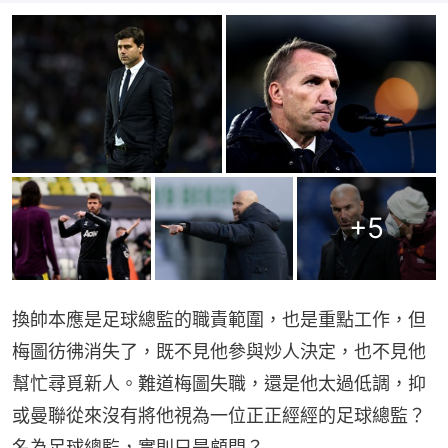
+
5
換帥本應是足球總監的職責範圍，也是重點工作，但
梅圖彷彿消失了，既不見他參與炒人決定，也不見他
幫忙尋覓新人。難道梅圖失職，還是他太過低調，抑
或曼聯從來沒有將他視為一位正正經經的足球總監？
名為足球總監，實則只是顧問？