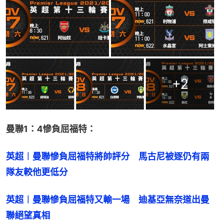
+
2
曼聯1：4慘負屈福特：
英超︱曼聯慘負屈福特將帥評分　馬古尼被逐仍有兩
隊友較他更低分
英超︱曼聯慘負屈福特又輸一場　迪基亞無奈道出曼
聯絕望真相