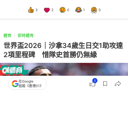
3
2
0
1
0
體育
即時體育
世界盃2026｜沙拿34歲生日交1助攻達
2項里程碑 惜隊史首勝仍無緣
5
在Google
追蹤《香港01》