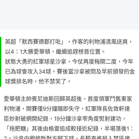
英超「默西賽德郡打吡」，作客的利物浦清風送爽，
以4：1大勝愛華頓，繼續追趕榜首位置。
狀態大勇的紅軍球星沙拿，今仗再度梅開二度，今年
已為球會攻入34球。賽後當沙拿被問及早前頒發的金
球獎排名時，他不禁笑了。
愛華頓主帥賓尼迪斯回歸英超後，首度領軍鬥舊東家
利物浦，開賽僅9分鐘隨即失守，紅軍隊長佐敦軒達
臣妙射破網開紀錄，19分鐘沙拿窄角度熨射建功，
「拖肥糖」其後由格雷追成較接近紀錄，半場落後1：
2。沙拿中圈搶斷對方腳下球，長驅直進殺入禁區建