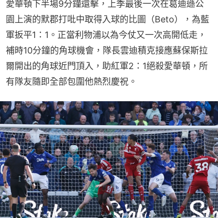
愛華頓下半場9分鐘還擊，上季最後一次在葛迪遜公
園上演的默郡打吡中取得入球的比圖（Beto），為藍
軍扳平1：1。正當利物浦以為今仗又一次高開低走，
補時10分鐘的角球機會，隊長雲迪積克接應蘇保斯拉
爾開出的角球近門頂入，助紅軍2：1絕殺愛華頓，所
有隊友隨即全部包圍他熱烈慶祝。