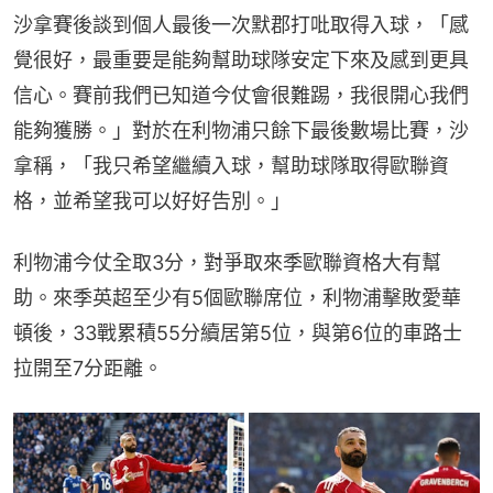
沙拿賽後談到個人最後一次默郡打吡取得入球，「感
覺很好，最重要是能夠幫助球隊安定下來及感到更具
信心。賽前我們已知道今仗會很難踢，我很開心我們
能夠獲勝。」對於在利物浦只餘下最後數場比賽，沙
拿稱，「我只希望繼續入球，幫助球隊取得歐聯資
格，並希望我可以好好告別。」
利物浦今仗全取3分，對爭取來季歐聯資格大有幫
助。來季英超至少有5個歐聯席位，利物浦擊敗愛華
頓後，33戰累積55分續居第5位，與第6位的車路士
拉開至7分距離。