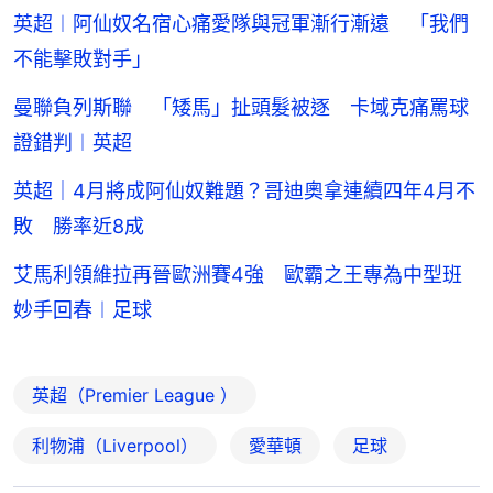
英超︱阿仙奴名宿心痛愛隊與冠軍漸行漸遠 「我們
不能擊敗對手」
曼聯負列斯聯 「矮馬」扯頭髮被逐 卡域克痛罵球
證錯判︱英超
英超｜4月將成阿仙奴難題？哥迪奧拿連續四年4月不
敗 勝率近8成
艾馬利領維拉再晉歐洲賽4強 歐霸之王專為中型班
妙手回春︱足球
英超（Premier League ）
利物浦（Liverpool）
愛華頓
足球