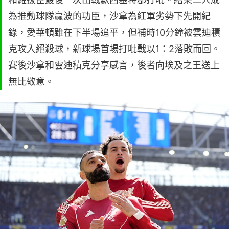
為推動球隊贏波的功臣，沙拿為紅軍劣勢下先開紀
錄，愛華頓雖在下半場追平，但補時10分鐘被雲迪積
克攻入絕殺球，新球場首場打吡戰以1：2落敗而回。
賽後沙拿和雲迪積克分享感言，後者向埃及之王送上
無比敬意。