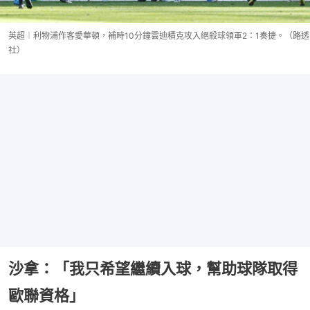
英超︱利物浦作客愛華頓，補時10分鐘雲迪積克攻入絕殺球領軍2：1奏捷。（路透
社）
沙拿：「我只希望繼續入球，幫助球隊取得
歐聯資格」