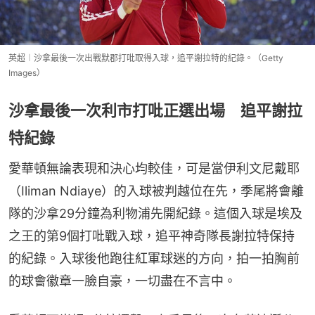
英超︱沙拿最後一次出戰默郡打吡取得入球，追平謝拉特的紀錄。（Getty
Images）
沙拿最後一次利市打吡正選出場 追平謝拉
特紀錄
愛華頓無論表現和決心均較佳，可是當伊利文尼戴耶
（Iliman Ndiaye）的入球被判越位在先，季尾將會離
隊的沙拿29分鐘為利物浦先開紀錄。這個入球是埃及
之王的第9個打吡戰入球，追平神奇隊長謝拉特保持
的紀錄。入球後他跑往紅軍球迷的方向，拍一拍胸前
的球會徽章一臉自豪，一切盡在不言中。