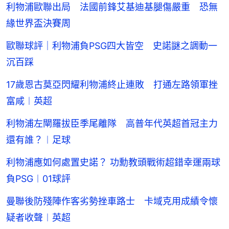
利物浦歐聯出局 法國前鋒艾基迪基腿傷嚴重 恐無
緣世界盃決賽周
歐聯球評｜利物浦負PSG四大皆空 史諾謎之調動一
沉百踩
17歲恩古莫亞閃耀利物浦終止連敗 打通左路領軍挫
富咸︱英超
利物浦左閘羅拔臣季尾離隊 高普年代英超首冠主力
還有誰？︱足球
利物浦應如何處置史諾？ 功勳教頭戰術超錯幸運兩球
負PSG︱01球評
曼聯後防殘陣作客劣勢挫車路士 卡域克用成績令懷
疑者收聲︱英超