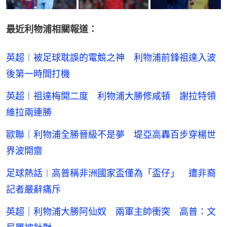
最近利物浦相關報道：
英超︱被足球耽誤的電競之神 利物浦前鋒祖達入波
後第一時間打機
英超｜祖達梅開二度 利物浦大勝修咸頓 謝拉特領
維拉兩連勝
歐聯｜利物浦全勝晉級不是夢 堤亞高轟百步穿楊世
界波開齋
足球熱話︱高普稱非洲國家盃僅為「盃仔」 遭非裔
記者嚴辭痛斥
英超｜利物浦大勝阿仙奴 兩軍主帥衝突 高普：文