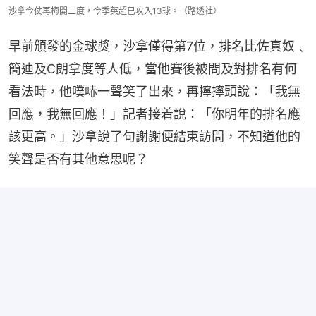
沙拿今仗再梅開二度，今季英超已攻入13球。（路透社）
早前頒發的金球獎，沙拿僅得第7位，排名比佐真奴﹑
簡迪及C朗拿度等人低，當他賽後被問及對排名有何
看法時，他噗哧一聲笑了出來，再擰擰頭說：「我無
回應，我無回應！」記者接着說：「你明年的排名應
該更高。」沙拿說了句謝謝便結束訪問，不知道他的
笑聲是否有其他意思呢？