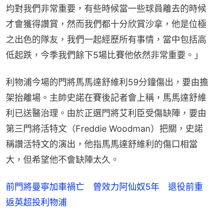
均對我們非常重要，有些時候當一些球員離去的時候
才會獲得讚賞，然而我們都十分欣賞沙拿，他是位極
之出色的隊友，我們一起經歷所有事情，當中包括高
低起跌，今季我們餘下5場比賽他依然非常重要。」
利物浦今場的門將馬馬達舒維利59分鐘傷出，要由擔
架抬離場。主帥史諾在賽後記者會上稱，馬馬達舒維
利已送醫治理。由於正選門將艾利臣受傷缺陣，要由
第三門將活特文（Freddie Woodman）把關，史諾
稱讚活特文的演出，他指馬馬達舒維利的傷口相當
大，但希望他不會缺陣太久。
前門將曼寧加車禍亡 曾效力阿仙奴5年 退役前重
返英超投利物浦