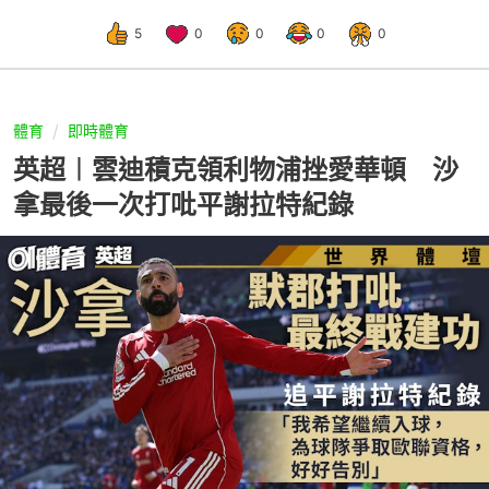
5
0
0
0
0
體育
即時體育
英超︱雲迪積克領利物浦挫愛華頓 沙
拿最後一次打吡平謝拉特紀錄