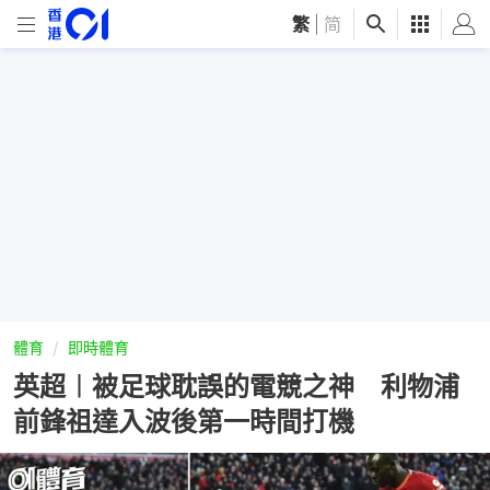
繁
|
简
體育
即時體育
英超︱被足球耽誤的電競之神 利物浦
前鋒祖達入波後第一時間打機