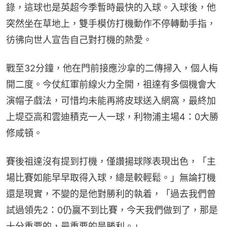
錄，這球也是英超今季暫時最快的入球。入球後，他
突然坐在草地上，雙手模仿打機動作不停轉動手指，
彷彿向世人宣告自己對打機的熱愛。
戰至32分鐘，他在門前接應沙拿的二傳掃入，個人梅
開二度。今仗紅軍前線火力全開，祖達有多個機會大
演帽子戲法，可惜均未能再將皮球送入網窩，最終加
上堤亞高和雲迪積克一人一球，利物浦主場4：0大勝
修咸頓。
賽後祖達沒有提到打機，僅讚揚球隊表現出色，「主
場比賽如能早早取得入球，總是較輕鬆。」無論打機
還是現實，不變的是他對勝利的執着，「過去我們曾
試過領先2：0仍贏不到比賽，今天我們做到了，那是
十分重要的，最重要的是勝利。」