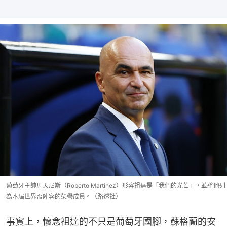
葡萄牙主帥馬天尼斯（Roberto Martínez）形容祖達是「我們的光芒」，並將他列
為本屆世界盃陣容的榮譽成員。（路透社）
事實上，懷念祖達的不只是葡萄牙國腳，蘇格蘭的安