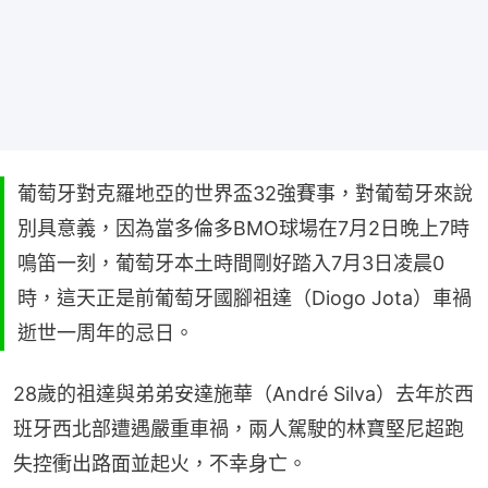
葡萄牙對克羅地亞的世界盃32強賽事，對葡萄牙來說
別具意義，因為當多倫多BMO球場在7月2日晚上7時
鳴笛一刻，葡萄牙本土時間剛好踏入7月3日凌晨0
時，這天正是前葡萄牙國腳祖達（Diogo Jota）車禍
逝世一周年的忌日。
28歲的祖達與弟弟安達施華（André Silva）去年於西
班牙西北部遭遇嚴重車禍，兩人駕駛的林寶堅尼超跑
失控衝出路面並起火，不幸身亡。