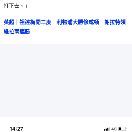
打下去。」
英超｜祖達梅開二度　利物浦大勝修咸頓　謝拉特領
維拉兩連勝