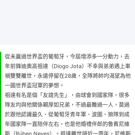
從未贏過世界盃的葡萄牙，今屆增添多一分動力，去
年前鋒迪奧高祖達（Diogo Jota）不幸與弟弟遇上車
禍雙雙離世，永遠停留在28歲，全隊將帥均渴望為他
一圓世界盃冠軍的夢想。
祖達有名是個「友誼先生」，由球會到國家隊，很多
隊友均與他關係親厚如兄弟，不過最難過一人，莫過
於跟他認識最久、從葡萄牙青年軍、波圖、狼隊到成
年國家隊一直陪伴左右，也是他婚禮伴郎的魯賓尼維
斯（Rúben Neves）。祖達離世接近一周年，尼維斯