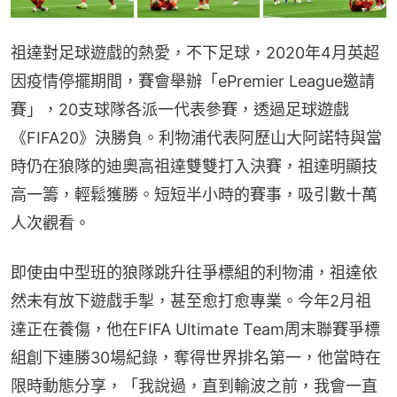
祖達對足球遊戲的熱愛，不下足球，2020年4月英超
因疫情停擺期間，賽會舉辦「ePremier League邀請
賽」，20支球隊各派一代表參賽，透過足球遊戲
《FIFA20》決勝負。利物浦代表阿歷山大阿諾特與當
時仍在狼隊的迪奧高祖達雙雙打入決賽，祖達明顯技
高一籌，輕鬆獲勝。短短半小時的賽事，吸引數十萬
人次觀看。
即使由中型班的狼隊跳升往爭標組的利物浦，祖達依
然未有放下遊戲手掣，甚至愈打愈專業。今年2月祖
達正在養傷，他在FIFA Ultimate Team周末聯賽爭標
組創下連勝30場紀錄，奪得世界排名第一，他當時在
限時動態分享，「我說過，直到輸波之前，我會一直