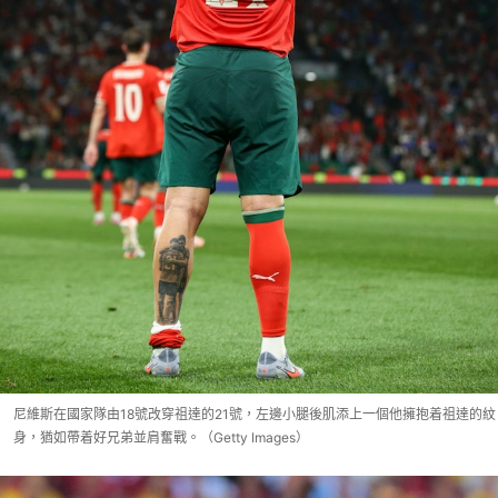
尼維斯在國家隊由18號改穿祖達的21號，左邊小腿後肌添上一個他擁抱着祖達的紋
身，猶如帶着好兄弟並肩奮戰。（Getty Images）