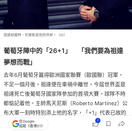
祖達結婚時，尼維斯是他的伴郎。（IG）
葡萄牙陣中的「26+1」 「我們要為祖達
夢想而戰」
去年6月葡萄牙贏得歐洲國家聯賽（歐國聯）冠軍，
不足一個月後，祖達便在車禍中離世。今屆世界盃是
祖達死亡後葡萄牙國家隊參加的首項大賽，球隊不時
都惦記着他。主帥馬天尼斯（Roberto Martinez）公
布大軍一刻時特別添上他的名字，「+1」代表已故的
7
在Google
祖達，「他是我們的力量與快樂。失去迪奧高是個不
追蹤《香港01》
能忘記而且非常困難的時刻……我們要為他的夢想而