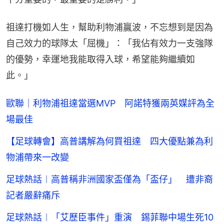
祖達打機如人生，幫助利物浦贏波，不忘想到是因為
自己效力的球隊太「屈機」：「我佔有效力一支強隊
的優勢，幸運地我能取得入球，希望能夠繼續如
此。」
歐聯｜利物浦祖達當選MVP 阿諾特獲兩英媒評為全
場最佳
【足球轉會】高普講解為何買祖達 四大優點兼為利
物浦帶來一改變
足球熱話︱高普稱非洲國家盃僅為「盃仔」 遭非裔
記者嚴辭痛斥
足球熱話︱「艾歷臣事件」重演 錫菲聯中場生死10