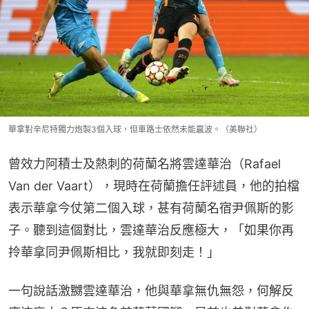
華拿對辛尼特獨力炮製3個入球，但車路士依然未能贏波。（美聯社）
曾效力阿積士及熱刺的荷蘭名將雲達華治（Rafael 
Van der Vaart），現時在荷蘭擔任評述員，他的拍檔
表示華拿今仗第二個入球，甚有荷蘭名宿尹佩斯的影
子。聽到這個對比，雲達華治反應極大，「如果你再
拎華拿同尹佩斯相比，我就即刻走！」
一句說話激嬲雲達華治，他與華拿無仇無怨，何解反