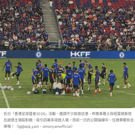
近日「香港足球盛會2026」活動，邀請不少勁旅訪港，昨晚車路士與祖雲達斯就
在啟德主場館對戰，吸引四萬多球迷入場。而前一日的公開操練中，任達華都有去
捧場！（Ig@qiqi_yam、simonyamofficial）