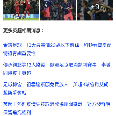
+
9
更多英超相關消息：
金錢足球︱10大最高價23歲以下前鋒 科頓看齊夏蘭
特證青訓重要性
傳孫興慜等13人染疫 歐洲足協取消熱刺賽事 李城
同爆疫｜英超
足球轉會︱祖雲達斯願免費放人 英超3球會掀艾朗
藍斯爭奪戰
英超｜熱刺疫情失控取消歐協聯關鍵戰 對方發聲明
保留追究權利