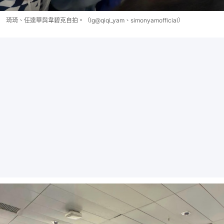
琦琦、任達華與韋碧克自拍。（Ig@qiqi_yam、simonyamofficial）