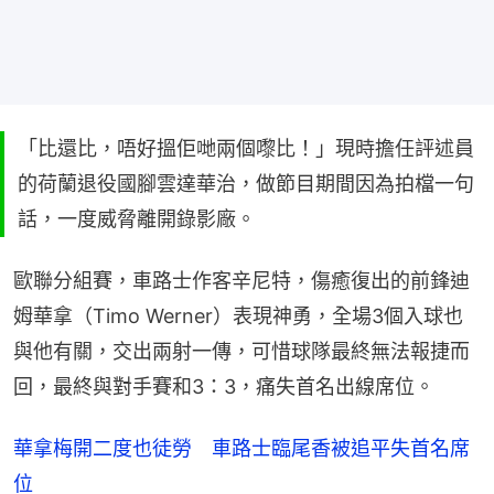
「比還比，唔好搵佢哋兩個嚟比！」現時擔任評述員
的荷蘭退役國腳雲達華治，做節目期間因為拍檔一句
話，一度威脅離開錄影廠。
歐聯分組賽，車路士作客辛尼特，傷癒復出的前鋒迪
姆華拿（Timo Werner）表現神勇，全場3個入球也
與他有關，交出兩射一傳，可惜球隊最終無法報捷而
回，最終與對手賽和3：3，痛失首名出線席位。
華拿梅開二度也徒勞　車路士臨尾香被追平失首名席
位