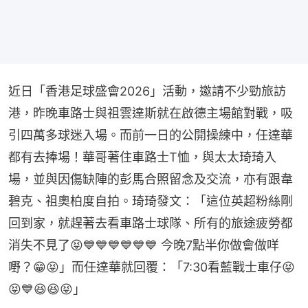
近日「香港足球盛會2026」活動，邀請不少勁旅訪
港，昨晚車路士與祖雲達斯就在啟德主場館對戰，吸
引四萬多球迷入場。而前一日的公開操練中，任達華
都有去捧場！華哥著住車路士T恤，與太太琦琦入
場，並與因傷缺陣的彭馬合照留念及交流，亦有跟韋
碧克、祖奧柏度自拍。琦琦發文：「這位英超粉絲剛
回到家，就趕著去看車路士球隊、所有的旅途疲勞都
消失不見了😝💙💙💙💙💙💙 今晚7點半你做會做咩
嘢？😁😝」而任達華就回覆：「7:30看藍戰士車仔😝
😝💙😆😆😝」