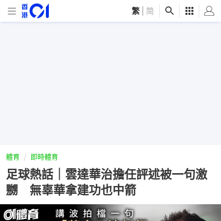
繁
|
简
體育
即時體育
足球熱話｜雲達華治擔任評述被一句激
嬲 無辜華拿建功也中箭