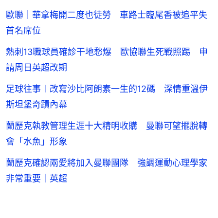
歐聯｜華拿梅開二度也徒勞 車路士臨尾香被追平失
首名席位
熱刺13職球員確診干地愁爆 歐協聯生死戰照踢 申
請周日英超改期
足球往事︱改寫沙比阿朗素一生的12碼 深情重溫伊
斯坦堡奇蹟內幕
蘭歷克執教管理生涯十大精明收購 曼聯可望擺脫轉
會「水魚」形象
蘭歷克確認兩愛將加入曼聯團隊 強調運動心理學家
非常重要｜英超