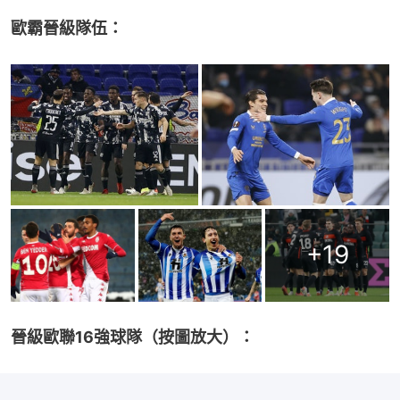
歐霸晉級隊伍：
+
19
晉級歐聯16強球隊（按圖放大）：