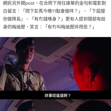
網民另外開post，在合照下用任達華的金句和電影對
白留言：「問下彭馬今晚11點會做咩？」、「下屆撐
你做隊長」、「有冇錢喺身？」更有人提到頸部有紋
身的梅迪歷，笑言：「有冇叫梅迪歷捽甩佢？」