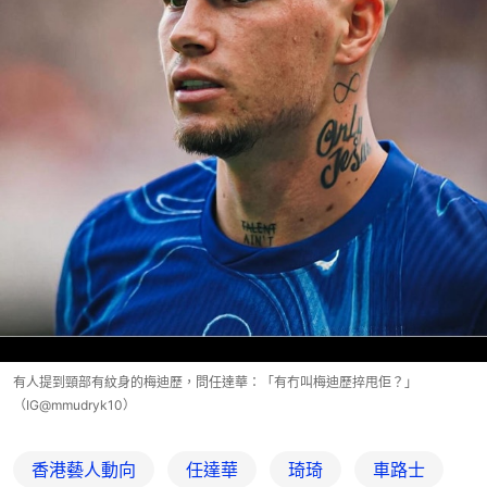
有人提到頸部有紋身的梅迪歷，問任達華：「有冇叫梅迪歷捽甩佢？」
（IG@mmudryk10）
香港藝人動向
任達華
琦琦
車路士