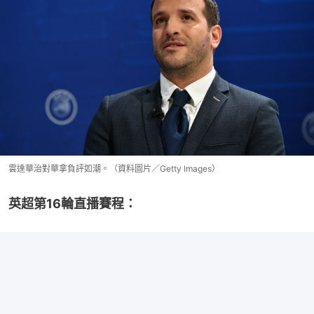
雲達華治對華拿負評如潮。（資料圖片／Getty Images）
英超第16輪直播賽程：