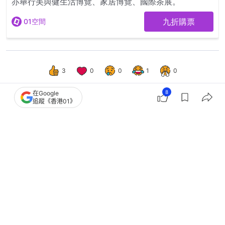
3
0
0
1
0
8
在Google
追蹤《香港01》
體育
即時體育
車路士對祖雲達斯｜薩高華妙射定江
山 梅迪歷相隔20個月再披甲