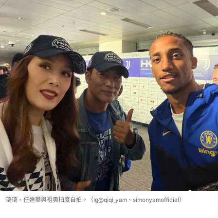
琦琦、任達華與祖奧柏度自拍。（Ig@qiqi_yam、simonyamofficial）