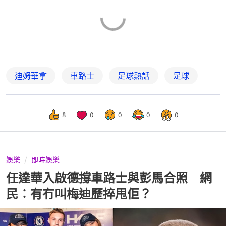
迪姆華拿
車路士
足球熱話
足球
8
0
0
0
0
娛樂
即時娛樂
任達華入啟德撐車路士與彭馬合照 網
民︰有冇叫梅迪歷捽甩佢？