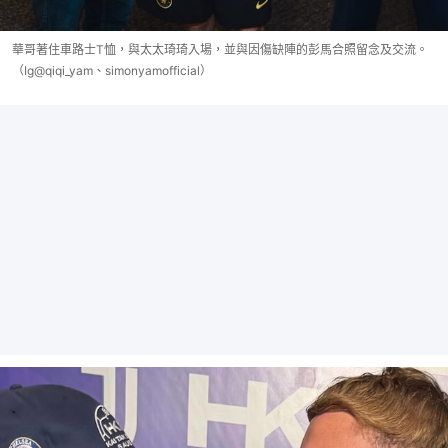
華哥著住車路士T恤，與太太琦琦入場，並與因傷缺陣的彭馬合照留念及交流。
（Ig@qiqi_yam、simonyamofficial）