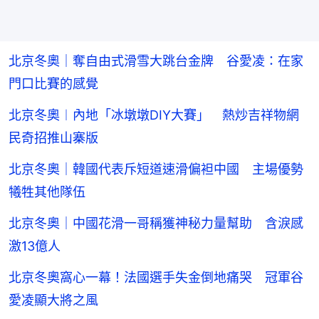
北京冬奧｜奪自由式滑雪大跳台金牌 谷愛凌：在家
門口比賽的感覺
北京冬奧︱內地「冰墩墩DIY大賽」 熱炒吉祥物網
民奇招推山寨版
北京冬奧｜韓國代表斥短道速滑偏袒中國 主場優勢
犧牲其他隊伍
北京冬奧｜中國花滑一哥稱獲神秘力量幫助 含淚感
激13億人
北京冬奧窩心一幕！法國選手失金倒地痛哭 冠軍谷
愛凌顯大將之風