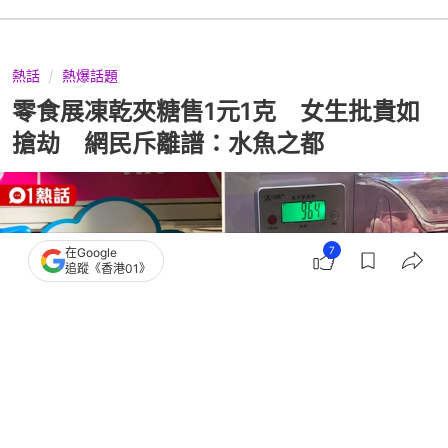
熱話
熱爆話題
零食展凍乾夾糖售1元1克 女生批貴如
搶劫 網民斥離譜：水魚之都
7
在Google
追蹤《香港01》
撰文：
謝茜嘉
出版：
2026-07-21 18:02
更新：
2026-07-22 10:12