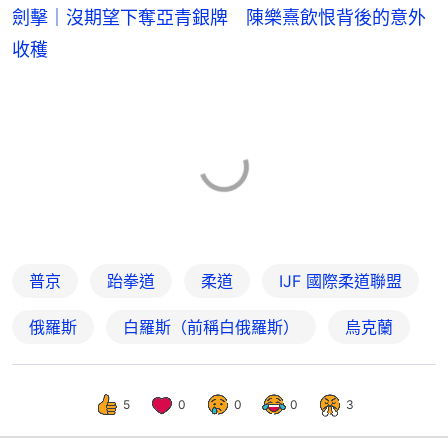
劍擊｜沒期望下奪亞青銀牌 陳樂熹飲恨背後的意外
收穫
普京
跆拳道
柔道
IJF 國際柔道聯盟
俄羅斯
白羅斯（前稱白俄羅斯）
烏克蘭
5
0
0
0
3