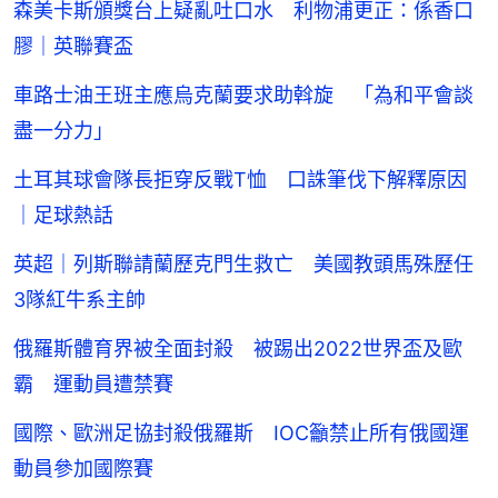
森美卡斯頒獎台上疑亂吐口水 利物浦更正：係香口
膠｜英聯賽盃
車路士油王班主應烏克蘭要求助斡旋 「為和平會談
盡一分力」
土耳其球會隊長拒穿反戰T恤 口誅筆伐下解釋原因
｜足球熱話
英超｜列斯聯請蘭歷克門生救亡 美國教頭馬殊歷任
3隊紅牛系主帥
俄羅斯體育界被全面封殺 被踢出2022世界盃及歐
霸 運動員遭禁賽
國際、歐洲足協封殺俄羅斯 IOC籲禁止所有俄國運
動員參加國際賽