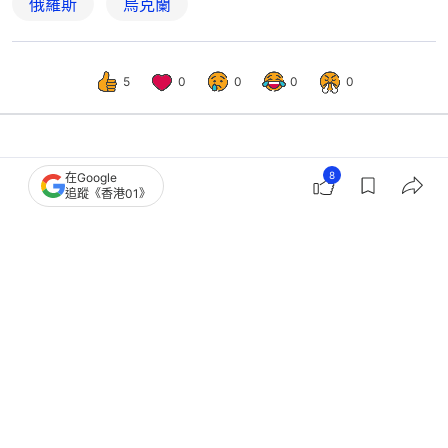
俄羅斯
烏克蘭
5
0
0
0
0
體育
即時體育
8
在Google
追蹤《香港01》
洛杉磯奧運｜國際奧委會暫解俄羅斯禁
賽令 健兒有望代表國家出戰