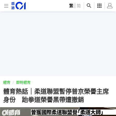
繁
|
简
體育
即時體育
體育熱話｜柔道聯盟暫停普京榮譽主席
身份 跆拳道榮譽黑帶遭撤銷