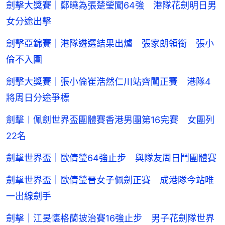
劍擊大獎賽｜鄭曉為張楚瑩闖64強 港隊花劍明日男
女分途出擊
劍擊亞錦賽｜港隊遴選結果出爐 張家朗領銜 張小
倫不入圍
劍擊大獎賽｜張小倫崔浩然仁川站齊闖正賽 港隊4
將周日分途爭標
劍擊︱佩劍世界盃團體賽香港男團第16完賽 女團列
22名
劍擊世界盃｜歐倩瑩64強止步 與隊友周日鬥團體賽
劍擊世界盃｜歐倩瑩晉女子佩劍正賽 成港隊今站唯
一出線劍手
劍擊｜江旻憓格蘭披治賽16強止步 男子花劍隊世界