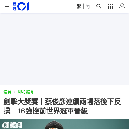
繁
|
简
體育
即時體育
劍擊大獎賽｜蔡俊彥連續兩場落後下反
撲 16強挫前世界冠軍晉級