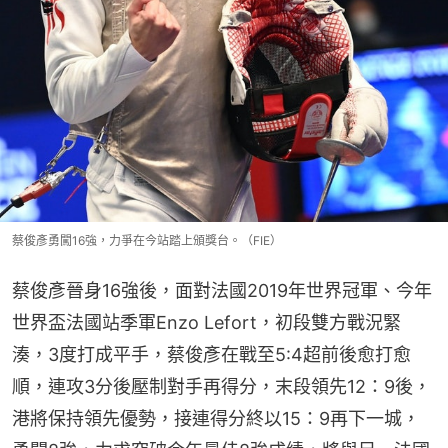
蔡俊彥勇闖16強，力爭在今站踏上頒獎台。（FIE）
蔡俊彥晉身16強後，面對法國2019年世界冠軍、今年
世界盃法國站季軍Enzo Lefort，初段雙方戰況緊
湊，3度打成平手，蔡俊彥在戰至5:4超前後愈打愈
順，連攻3分後壓制對手再得分，末段領先12：9後，
港將保持領先優勢，接連得分終以15：9再下一城，