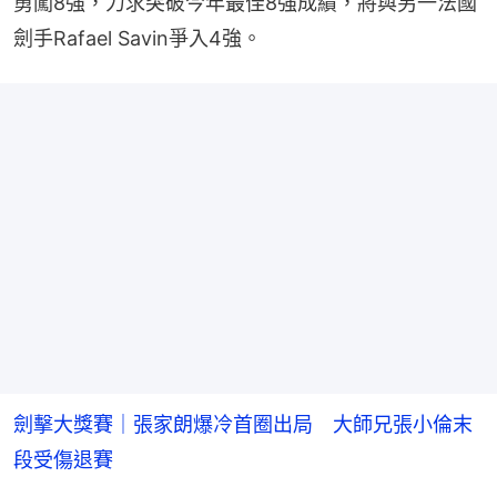
勇闖8強，力求突破今年最佳8強成績，將與另一法國
劍手Rafael Savin爭入4強。
劍擊大獎賽｜張家朗爆冷首圈出局 大師兄張小倫末
段受傷退賽