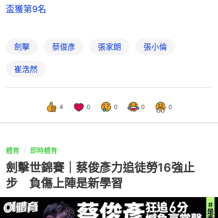
盃獲第9名
劍擊
蔡俊彥
張家朗
張小倫
崔浩然
4
0
0
0
0
體育
即時體育
劍擊世錦賽｜蔡俊彥力追徒勞16強止
步 負傷上陣是新學習