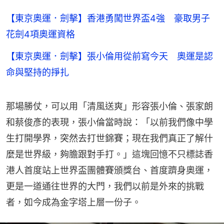
【東京奧運．劍擊】香港勇闖世界盃4強 豪取男子
花劍4項奧運資格
【東京奧運．劍擊】張小倫用從前寫今天 奧運是認
命與堅持的掙扎
那場勝仗，可以用「清風送爽」形容張小倫、張家朗
和蔡俊彥的表現，張小倫當時說：「以前我們像中學
生打開學界，突然去打世錦賽；現在我們真正了解什
麼是世界級，夠膽跟對手打。」這塊回憶不只標誌香
港人首度站上世界盃團體賽頒獎台、首度躋身奧運，
更是一道通往世界的大門，我們以前是外來的挑戰
者，如今成為金字塔上層一份子。