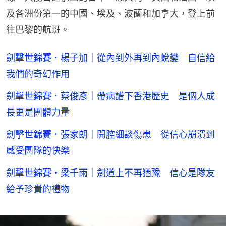
及各洲份第一的中國、埃及、波蘭和加拿大，登上前
往巴黎的航班。
劍擊世錦賽．楊子加｜從內到外再到內蛻變 自信給
我們的奇幻作用
劍擊世錦賽．蔡俊彥｜帶病譜下香港歷史 是個人成
長更是團體力量
劍擊世錦賽．張家朗｜開腔細談傷患 從信心崩潰到
感受團隊的快樂
劍擊世錦賽・梁千雨｜劍道上不再猶豫 信心是隊友
給予珍貴的禮物