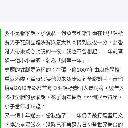
要不是張家朗、蔡俊彥、何承謙和梁千雨在世界錦標
賽男子花劍團體決賽與意大利肉搏到最後一分，為香
港人帶來驚心動魄的一夜，我也不曾想起，十年前寫
過一個小小專題，名為「劍擊十年」。
專題的註腳是這樣的：在張小倫2007年由廚藝學校
重返港隊，當時只得他與朱詠康兩名全職劍手，待他
拚到2013年終於首奪亞洲錦標賽個人賽銅牌，翌年入
隊打全職的張家朗，花了兩年便登上亞洲冠軍寶座，
小子當年才19歲。
又一個十年過去。當我過了二十年仍靠敲打鍵盤用文
字換流量混飯吃，港隊已不再是昔日初登世界舞台的