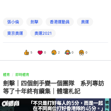
張小倫
劍擊
香港運動員
奧運
東京奧運
奧運2021
5
0
2
0
0
體育
即時體育
劍擊｜四個劍手變一個團隊 系列專訪
等了十年終有續集｜體壇札記