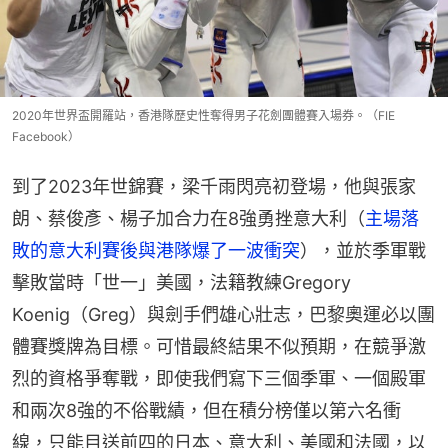
2020年世界盃開羅站，香港隊歷史性奪得男子花劍團體賽入場券。（FIE
Facebook）
到了2023年世錦賽，梁千雨閃亮初登場，他與張家
朗、蔡俊彥、楊子加合力在8強勇挫意大利（
主場落
敗的意大利賽後與港隊爆了一波衝突
），並於季軍戰
擊敗當時「世一」美國，法籍教練Gregory 
Koenig（Greg）與劍手們雄心壯志，巴黎奧運必以團
體賽獎牌為目標。可惜最終結果不似預期，在競爭激
烈的資格爭奪戰，即使我們寫下三個季軍、一個殿軍
和兩次8強的不俗戰績，但在積分榜僅以第六名衝
線，只能目送前四的日本、意大利、美國和法國，以