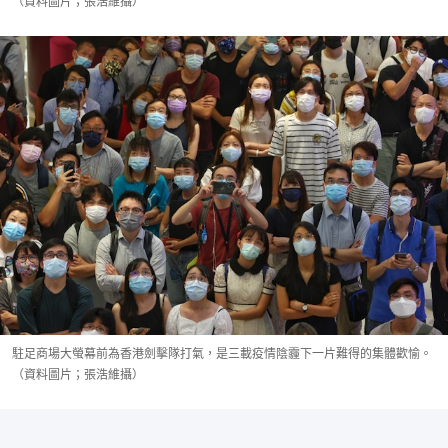
（資料圖片；張浩維攝）
駐足商場大螢幕前為香港劍擊隊打氣，是三載疫情陰霾下一片難得的集體歡愉。
（資料圖片；張浩維攝）