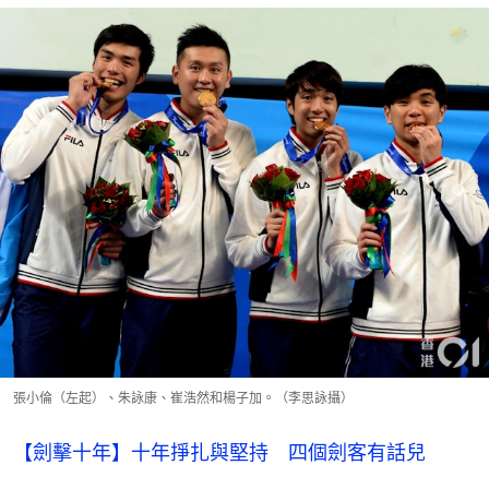
張小倫（左起）、朱詠康、崔浩然和楊子加。（李思詠攝）
【劍擊十年】十年掙扎與堅持 四個劍客有話兒