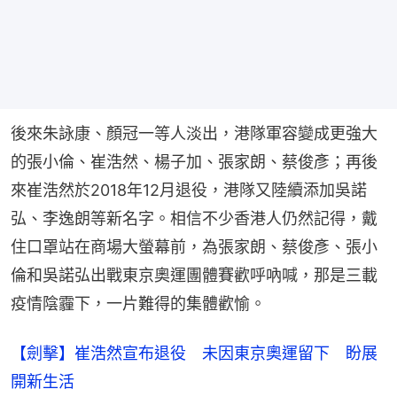
後來朱詠康、顏冠一等人淡出，港隊軍容變成更強大
的張小倫、崔浩然、楊子加、張家朗、蔡俊彥；再後
來崔浩然於2018年12月退役，港隊又陸續添加吳諾
弘、李逸朗等新名字。相信不少香港人仍然記得，戴
住口罩站在商場大螢幕前，為張家朗、蔡俊彥、張小
倫和吳諾弘出戰東京奧運團體賽歡呼吶喊，那是三載
疫情陰霾下，一片難得的集體歡愉。
【劍擊】崔浩然宣布退役 未因東京奧運留下 盼展
開新生活