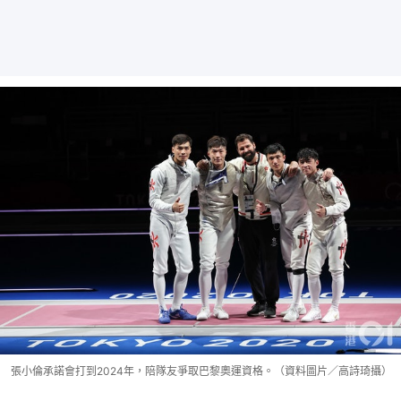
張小倫承諾會打到2024年，陪隊友爭取巴黎奧運資格。（資料圖片／高詩琦攝）