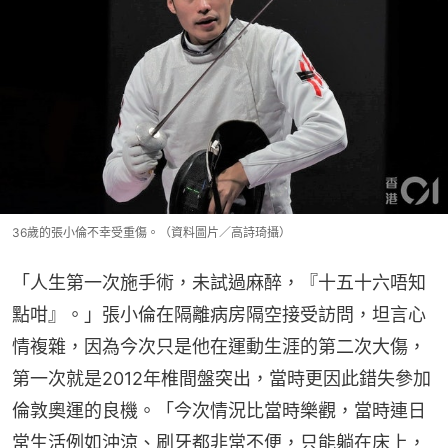
36歲的張小倫不幸受重傷。（資料圖片／高詩琦攝）
「人生第一次施手術，未試過麻醉，『十五十六唔知
點咁』。」張小倫在隔離病房隔空接受訪問，坦言心
情複雜，因為今次只是他在運動生涯的第二次大傷，
第一次就是2012年椎間盤突出，當時更因此錯失參加
倫敦奧運的良機。「今次情況比當時樂觀，當時連日
常生活例如沖涼、刷牙都非常不便，只能躺在床上，