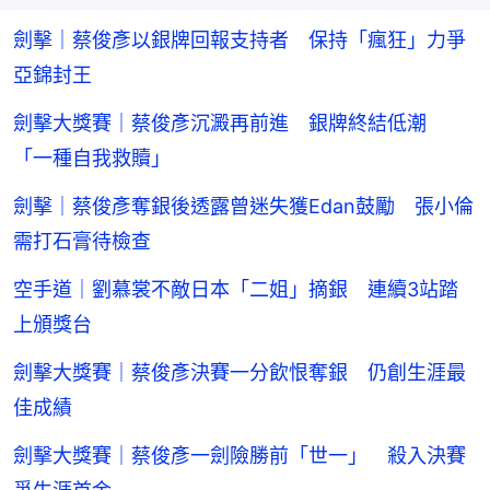
劍擊｜蔡俊彥以銀牌回報支持者 保持「瘋狂」力爭
亞錦封王
劍擊大獎賽｜蔡俊彥沉澱再前進 銀牌終結低潮
「一種自我救贖」
劍擊｜蔡俊彥奪銀後透露曾迷失獲Edan鼓勵 張小倫
需打石膏待檢查
空手道｜劉慕裳不敵日本「二姐」摘銀 連續3站踏
上頒獎台
劍擊大獎賽｜蔡俊彥決賽一分飲恨奪銀 仍創生涯最
佳成績
劍擊大獎賽｜蔡俊彥一劍險勝前「世一」 殺入決賽