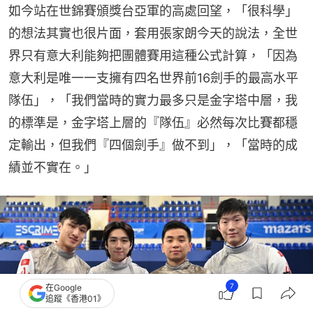
如今站在世錦賽頒獎台亞軍的高處回望，「很科學」
的想法其實也很片面，套用張家朗今天的說法，全世
界只有意大利能夠把團體賽用這種公式計算，「因為
意大利是唯一一支擁有四名世界前16劍手的最高水平
隊伍」，「我們當時的實力最多只是金字塔中層，我
的標準是，金字塔上層的『隊伍』必然每次比賽都穩
定輸出，但我們『四個劍手』做不到」，「當時的成
績並不實在。」
7
在Google
追蹤《香港01》