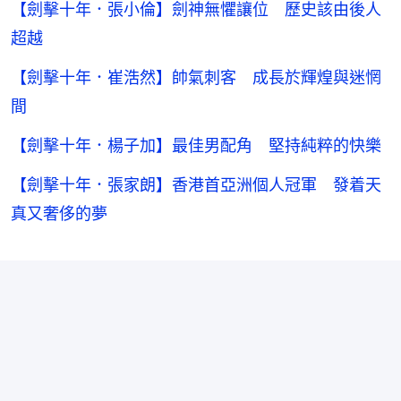
【劍擊十年．張小倫】劍神無懼讓位 歷史該由後人
超越
【劍擊十年．崔浩然】帥氣刺客 成長於輝煌與迷惘
間
【劍擊十年．楊子加】最佳男配角 堅持純粹的快樂
【劍擊十年．張家朗】香港首亞洲個人冠軍 發着天
真又奢侈的夢