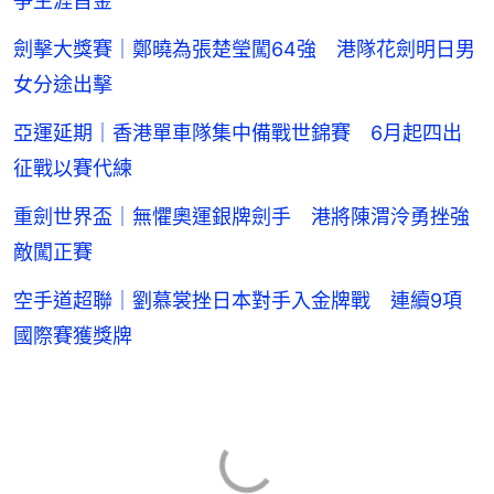
爭生涯首金
劍擊大獎賽｜鄭曉為張楚瑩闖64強 港隊花劍明日男
女分途出擊
亞運延期｜香港單車隊集中備戰世錦賽 6月起四出
征戰以賽代練
重劍世界盃｜無懼奧運銀牌劍手 港將陳渭泠勇挫強
敵闖正賽
空手道超聯｜劉慕裳挫日本對手入金牌戰 連續9項
國際賽獲獎牌