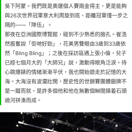
吳下阿蒙。我們既是奧運個人賽兩金得主，更是能夠
與26次世界冠軍意大利周旋到底、距離冠軍僅一步之
隔的——「隊伍」。
那夜在亞洲國際博覽館，碰到不少熟悉的臉孔。崔浩
然振奮說「佢哋好勁」，花美男雙眼由3歲到33歲依
然「Bling Bling」；之後在採訪區遇上張小倫，兒子
已經七個月大的「大師兄」說，激動得眼角泛淚。待
心跳爆錶的情緒漸漸平伏，我也開始遊走於記憶的大
海。大海沒有波瀾壯闊，歷史性的世錦賽團體銀牌不
是一蹴而就，是許多個他和他在無數個瞬間摸着石頭
過河拼湊而成。