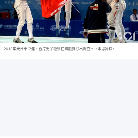
2013年天津東亞運，香港男子花劍在團體賽打出驚喜。（李思詠攝）