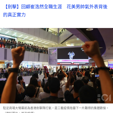
【劍擊】回顧崔浩然全職生涯 花美男帥氣外表背後
的真正實力
駐足商場大螢幕前為香港劍擊隊打氣，是三載疫情陰霾下一片難得的集體歡愉。