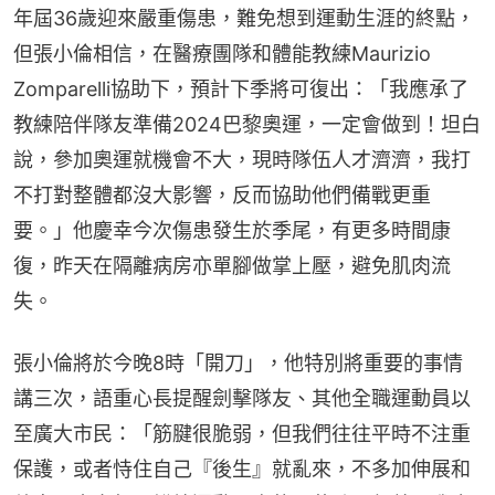
年屆36歲迎來嚴重傷患，難免想到運動生涯的終點，
但張小倫相信，在醫療團隊和體能教練Maurizio 
Zomparelli協助下，預計下季將可復出：「我應承了
教練陪伴隊友準備2024巴黎奧運，一定會做到！坦白
說，參加奧運就機會不大，現時隊伍人才濟濟，我打
不打對整體都沒大影響，反而協助他們備戰更重
要。」他慶幸今次傷患發生於季尾，有更多時間康
復，昨天在隔離病房亦單腳做掌上壓，避免肌肉流
失。
張小倫將於今晚8時「開刀」，他特別將重要的事情
講三次，語重心長提醒劍擊隊友、其他全職運動員以
至廣大市民：「筋腱很脆弱，但我們往往平時不注重
保護，或者恃住自己『後生』就亂來，不多加伸展和