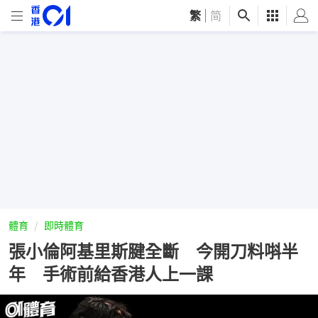
繁
|
简
體育
即時體育
張小倫阿基里斯腱全斷 今開刀料唞半
年 手術前給香港人上一課