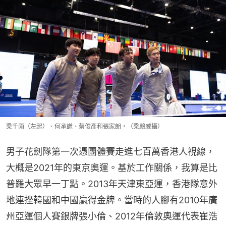
梁千雨（左起）、何承謙、蔡俊彥和張家朗，（梁鵬威攝）
男子花劍隊第一次憑團體賽走進七百萬香港人視線，
大概是2021年的東京奧運。基於工作關係，我算是比
普羅大眾早一丁點。2013年天津東亞運，香港隊意外
地連挫韓國和中國贏得金牌。當時的人腳有2010年廣
州亞運個人賽銀牌張小倫、2012年倫敦奧運代表崔浩