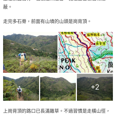
蔽。
走完多石脊，前面有山墳的山頭是崗背頂。
+
2
上崗背頂的路口已長滿雜草。不過習慣是走橫山徑，