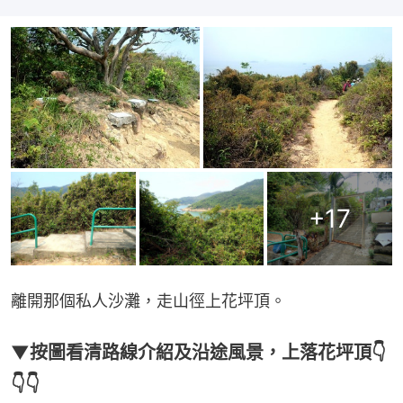
+
17
離開那個私人沙灘，走山徑上花坪頂。
▼按圖看清路線介紹及沿途風景，上落花坪頂👇
👇👇