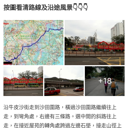
按圖看清路線及沿途風景👇👇👇
+
18
沿牛皮沙街走到沙田圍路，橫過沙田圍路繼續往上
走，到彎角處，右邊有三條路。選中間的斜路往上
走，在接近屋苑的轉角處跨過左邊石壆，接走山徑上