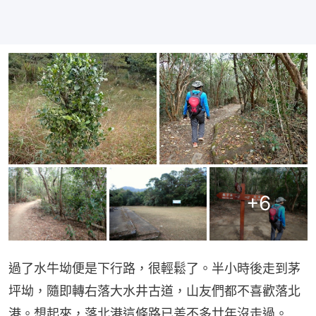
+
6
過了水牛坳便是下行路，很輕鬆了。半小時後走到茅
坪坳，隨即轉右落大水井古道，山友們都不喜歡落北
港。想起來，落北港這條路已差不多廿年沒走過。