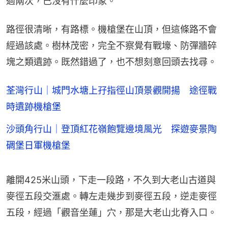
過兩次，已沒有什麼印象。
路徑很清晰，有路標。機槍堡在山頂，但這條路不會
經過該處。樹林茂密，完全不察覺有戰壕、防彈牆碎
塊之類遺跡。既然錯過了，也不想刻意回頭去找尋。
荃灣行山｜城門水塘上孖指徑山頂景觀開揚 途徑戰
時遺跡機槍堡
沙頭角行山｜登頂紅花嶺飽覽邊境風光 探遊麥景陶
碉堡日軍機槍堡
離開425米山頭，下走一段路，不久到大老山古道與
麥徑五段交滙處。轉左走幾步到麥徑五段，逆走麥徑
五段，經過「觀音坐蓮」穴，那是大老山北脊入口。