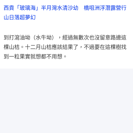
西貢「玻璃海」半月灣水清沙幼 橋咀洲浮潛露營行
山日落超夢幻
到打瀉油坳（水牛坳），經過無數次也沒留意路邊這
棵山桔。十二月山桔應該結果了，不過要在這棵樹找
到一粒果實就想都不用想。