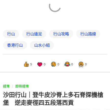
行山
行山遠足
行山攻略
行山路線
香港行山
山水小組
5
0
0
0
0
體育
即時體育
沙田行山｜登牛皮沙脊上多石脊探機槍
堡 逆走麥徑四五段落西貢