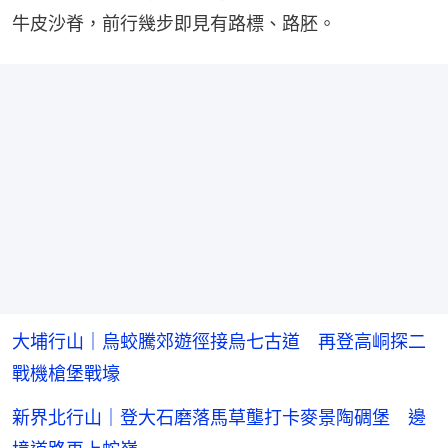
牛皮沙脊，前行幾步即見有路標、路胚。
大埔行山｜烏蛟騰郊遊徑接烏七古道 再登高峒探二
戰機槍堡戰壕
新界北行山｜登大石磨落馬草壟打卡麥景陶碉堡 邊