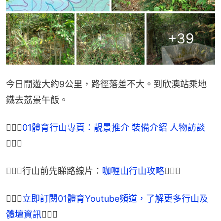
+
39
今日閒遊大約9公里，路徑落差不大。到欣澳站乘地
鐵去荔景午飯。
🏃🏽‍♂
01體育行山專頁：靚景推介 裝備介紹 人物訪談
🏃🏾‍♀
🏃🏽‍♂行山前先睇路線片：
咖喱山行山攻略
🏃🏾‍♀
🏃🏽‍♂
立即訂閱01體育Youtube頻道，了解更多行山及
體壇資訊
🏃🏾‍♀