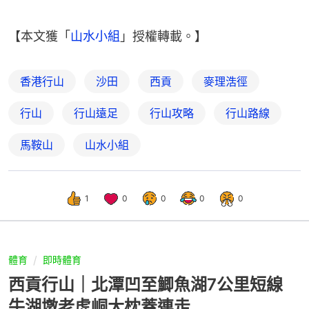
【本文獲「
山水小組
」授權轉載。】
香港行山
沙田
西貢
麥理浩徑
行山
行山遠足
行山攻略
行山路線
馬鞍山
山水小組
1
0
0
0
0
體育
即時體育
西貢行山｜北潭凹至鯽魚湖7公里短線
牛湖墩老虎峒大枕蓋連走