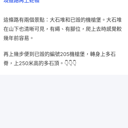
境道路再上蛇嶺
這條路有兩個景點：大石堆和已毁的機槍堡。大石堆
在山下也清晰可見，有繩、有腳位，爬上去時感覺較
幾年前容易。
再上幾步便到已毁的編號205機槍堡，轉身上多石
脊，上250米高的多石頂。👇👇👇