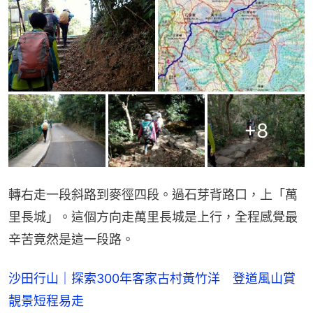
+
8
轉右走一段斜路到麥徑四段。過石芽背路口，上「萬
里長城」。這個方向走萬里長城是上行，全程感覺最
辛苦竟然是這一段路。
沙田行山｜探索300年客家古村黃竹洋 登道風山賞
靚景短程易走