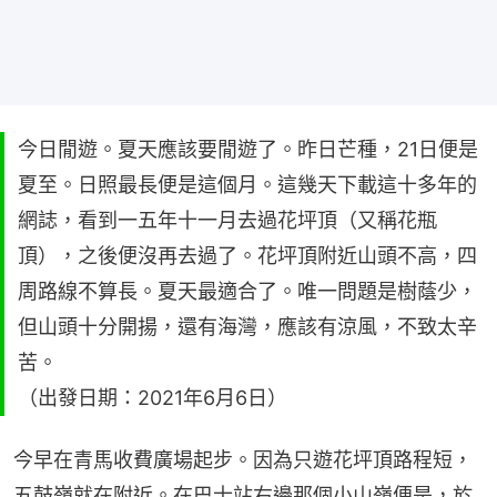
今日閒遊。夏天應該要閒遊了。昨日芒種，21日便是
夏至。日照最長便是這個月。這幾天下載這十多年的
網誌，看到一五年十一月去過花坪頂（又稱花瓶
頂），之後便沒再去過了。花坪頂附近山頭不高，四
周路線不算長。夏天最適合了。唯一問題是樹蔭少，
但山頭十分開揚，還有海灣，應該有涼風，不致太辛
苦。
（出發日期：2021年6月6日）
今早在青馬收費廣場起步。因為只遊花坪頂路程短，
五鼓嶺就在附近。在巴士站右邊那個小山嶺便是，於