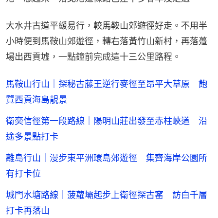
大水井古道平緩易行，較馬鞍山郊遊徑好走。不用半
小時便到馬鞍山郊遊徑，轉右落黃竹山新村，再落躉
場出西貢墟，一點鐘前完成這十三公里路程。
馬鞍山行山｜探秘古藤王逆行麥徑至昂平大草原 飽
覽西貢海島靚景
衛奕信徑第一段路線｜陽明山莊出發至赤柱峽道 沿
途多景點打卡
離島行山｜漫步東平洲環島郊遊徑 集齊海岸公園所
有打卡位
城門水塘路線｜菠蘿壩起步上衛徑探古窰 訪白千層
打卡再落山