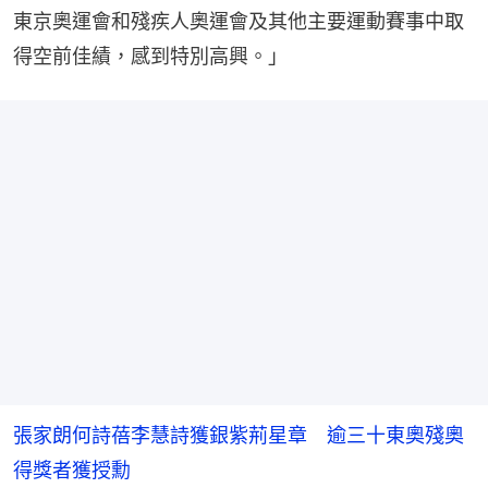
東京奧運會和殘疾人奧運會及其他主要運動賽事中取
得空前佳績，感到特別高興。」
張家朗何詩蓓李慧詩獲銀紫荊星章 逾三十東奧殘奧
得獎者獲授勳