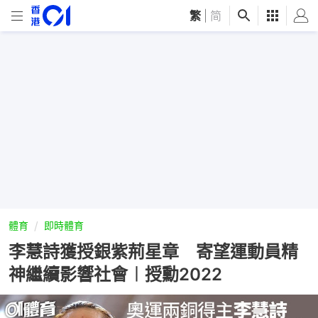
繁
|
简
體育
即時體育
李慧詩獲授銀紫荊星章 寄望運動員精
神繼續影響社會︱授勳2022