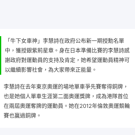
「牛下女車神」李慧詩在政府公布新一期授勳名單
中，獲授銀紫荊星章。身在日本準備比賽的李慧詩感
謝政府對運動員的支持及肯定，她希望運動員精神可
以繼續影響社會，為大家帶來正能量。
李慧詩在去年東京奧運的場地單車爭先賽奪得銅牌，
也是她個人單車生涯第二面奧運獎牌，成為港隊首位
在兩屆奧運奪牌的運動員。她在2012年倫敦奧運競輪
賽也贏過銅牌。