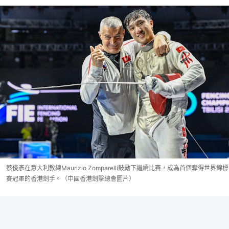
蔡俊彥在意大利教練Maurizio Zomparelli鼓勵下繼續比賽，成為首個奪得世界錦標
賽冠軍的香港劍手。（中國香港劍擊總會圖片）