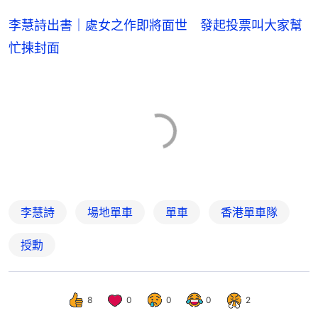
李慧詩出書｜處女之作即將面世 發起投票叫大家幫
忙揀封面
李慧詩
場地單車
單車
香港單車隊
授勳
8
0
0
0
2