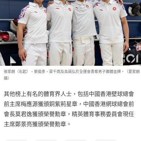
張家朗（右起）、蔡俊彥、梁千雨及吳諾弘於全運會勇奪男子團體金牌。（夏家朗
攝）
其他榜上有名的體育界人士，包括中國香港壁球總會
前主席梅應源獲頒銅紫荊星章，中國香港網球總會前
會長莫君逸獲頒榮譽勳章，精英體育事務委員會現任
主席鄭景亮獲頒榮譽勳章。