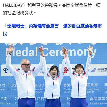
HALLIDAY）和單車的梁穎儀，亦因全運會佳績，獲
頒社區服務獎狀。
「全能戰士」梁穎儀奪金感言　淚的自白感動香港市
民