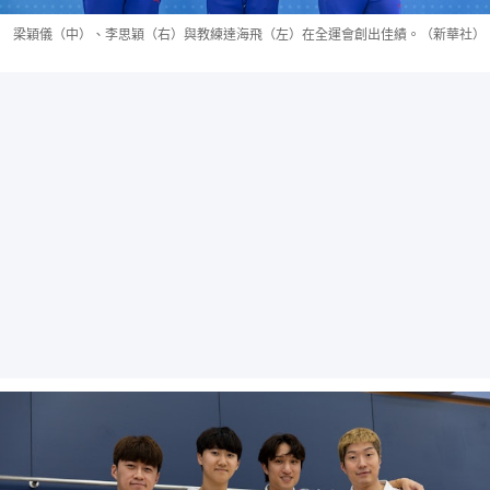
梁穎儀（中）、李思穎（右）與教練達海飛（左）在全運會創出佳績。（新華社）