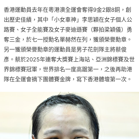
香港運動員去年在粵港澳全運會奪得9金2銀8銅，創
出歷史佳績，其中「小女車神」李思穎在女子個人公
路賽、女子全能賽及女子麥迪遜賽（夥拍梁穎儀）勇
奪三金，於七一授勳名單赫然在列，獲頒榮譽勳章。
另一獲頒榮譽勳章的運動員是男子花劍隊主將蔡俊
彥。蔡於2025年連奪大獎賽上海站、亞洲錦標賽及世
界錦標賽冠軍，世界排名一度高踞第一，之後再助港
隊在全運會摘下團體賽金牌，寫下香港體壇第一次。