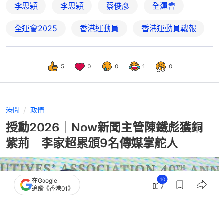
李思穎
李思穎
蔡俊彥
全運會
全運會2025
香港運動員
香港運動員戰報
5
0
0
1
0
港聞
政情
授勳2026｜Now新聞主管陳鐵彪獲銅
紫荊 李家超累頒9名傳媒掌舵人
10
在Google
追蹤《香港01》