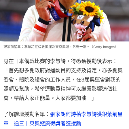
銀紫荊星章：李慧詩在倫敦奧運及東京奧運，各得一銅。（Getty Images）
身在日本備戰比賽的李慧詩，得悉獲授勳後表示：
「首先想多謝政府對運動員的支持及肯定，亦多謝奧
委會、體院及總會的工作人員，在3屆奧運會對我的
照顧及幫助，希望運動員精神可以繼續影響這個社
會，帶給大家正能量。大家都要加油！」
了解體壇授勳名單：
張家朗何詩蓓李慧詩獲銀紫荊星
章　逾三十東奧殘奧得獎者獲授勳