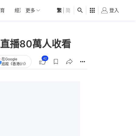
育
經濟
更多
01深圳
繁
觀點
|
简
健康
好食玩飛
登入
女
直播80萬人收看
42
在Google
追蹤《香港01》