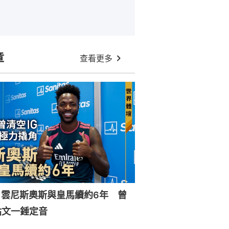
章
查看更多
｜雲尼斯奧斯與皇馬續約6年 曾
貼文一錘定音