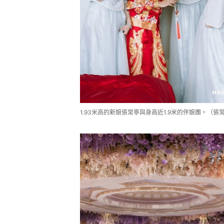
1.93米高的新娘張常寧與身高近1.9米的伴娘團。（張