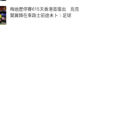
梅迪歷停賽615天香港首復出 烏克
蘭翼鋒在車路士前途未卜︱足球