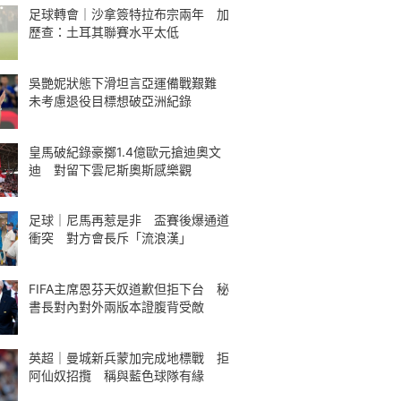
足球轉會｜沙拿簽特拉布宗兩年 加
歷查：土耳其聯賽水平太低
吳艷妮狀態下滑坦言亞運備戰艱難
未考慮退役目標想破亞洲紀錄
皇馬破紀錄豪擲1.4億歐元搶迪奧文
迪 對留下雲尼斯奧斯感樂觀
足球｜尼馬再惹是非 盃賽後爆通道
衝突 對方會長斥「流浪漢」
FIFA主席恩芬天奴道歉但拒下台 秘
書長對內對外兩版本證腹背受敵
英超｜曼城新兵蒙加完成地標戰 拒
阿仙奴招攬 稱與藍色球隊有緣