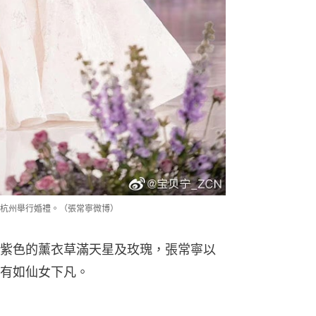
杭州舉行婚禮。（張常寧微博）
紫色的薰衣草滿天星及玫瑰，張常寧以
有如仙女下凡。