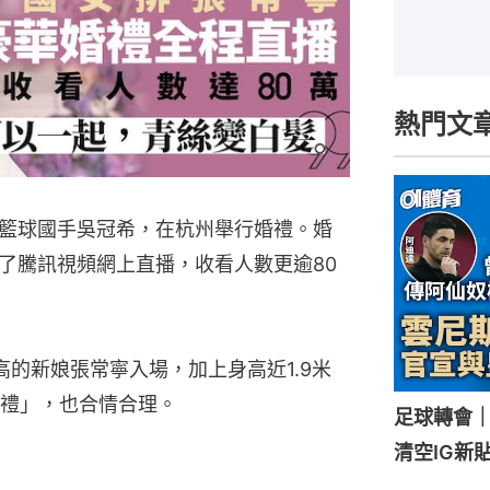
熱門文
籃球國手吳冠希，在杭州舉行婚禮。婚
了騰訊視頻網上直播，收看人數更逾80
米高的新娘張常寧入場，加上身高近1.9米
禮」，也合情合理。
足球轉會
清空IG新