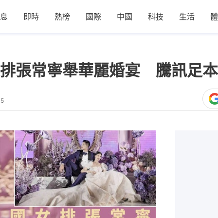
息
即時
熱榜
國際
中國
科技
生活
體
排張常寧舉華麗婚宴 騰訊足本
05