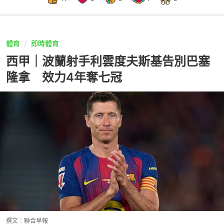
體育
即時體育
西甲｜波蘭射手利雲度夫斯基告別巴塞
隆拿 效力4年奪七冠
撰文：
聯合早報