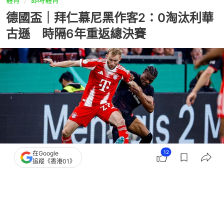
德國盃｜拜仁慕尼黑作客2：0淘汰利華
古遜 時隔6年重返總決賽
12
在Google
追蹤《香港01》
撰文：
聯合早報
出版：
2026-04-23 12:16
更新：
2026-04-23 14:08