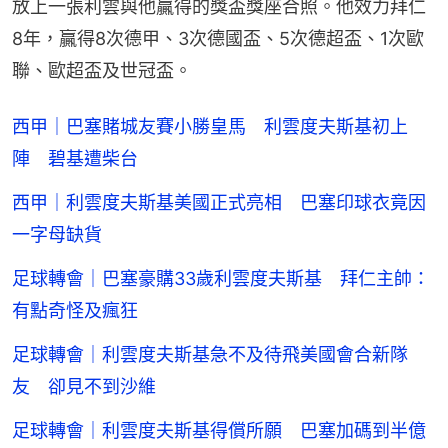
放上一張利雲與他贏得的獎盃獎座合照。他效力拜仁
8年，贏得8次德甲、3次德國盃、5次德超盃、1次歐
聯、歐超盃及世冠盃。
西甲｜巴塞賭城友賽小勝皇馬 利雲度夫斯基初上
陣 碧基遭柴台
西甲｜利雲度夫斯基美國正式亮相 巴塞印球衣竟因
一字母缺貨
足球轉會｜巴塞豪購33歲利雲度夫斯基 拜仁主帥：
有點奇怪及瘋狂
足球轉會｜利雲度夫斯基急不及待飛美國會合新隊
友 卻見不到沙維
足球轉會｜利雲度夫斯基得償所願 巴塞加碼到半億