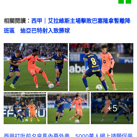
相關閱讀：
西甲｜艾拉維斯主場擊敗巴塞隆拿暫離降
班區　迪亞巴特射入致勝球
+
5
西甲打吡前夕皇馬內憂外患 5000萬人網上請願促麥