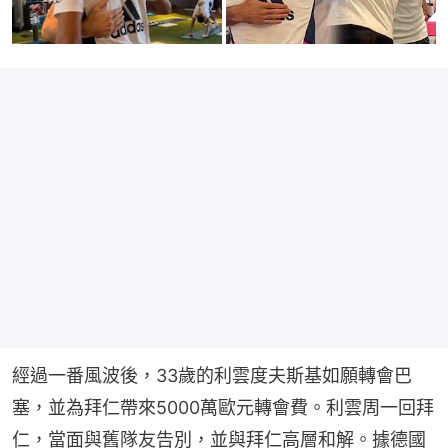
經過一番風波後，33歲的利雲度夫斯基如願轉會巴
塞，並為拜仁帶來5000萬歐元轉會費。利雲周一回拜
仁，當面與舊隊友告別，並與拜仁高層和解。據德國