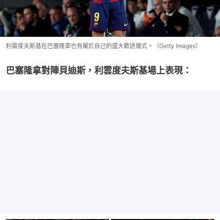
利雲度夫斯基在巴塞隆拿也有屬於自己的盛大歡送儀式。（Getty Images）
巴塞隆拿對陣貝迪斯，利雲度夫斯基場上表現：