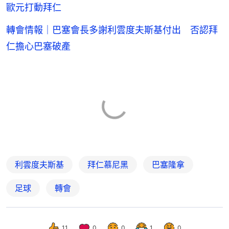
歐元打動拜仁
轉會情報｜巴塞會長多謝利雲度夫斯基付出 否認拜
仁擔心巴塞破產
利雲度夫斯基
拜仁慕尼黑
巴塞隆拿
足球
轉會
11
0
0
1
0