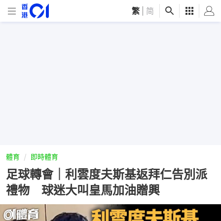
繁
|
简
體育
即時體育
足球轉會｜利雲度夫斯基返拜仁告別派
禮物 球迷大叫皇馬加油贈興