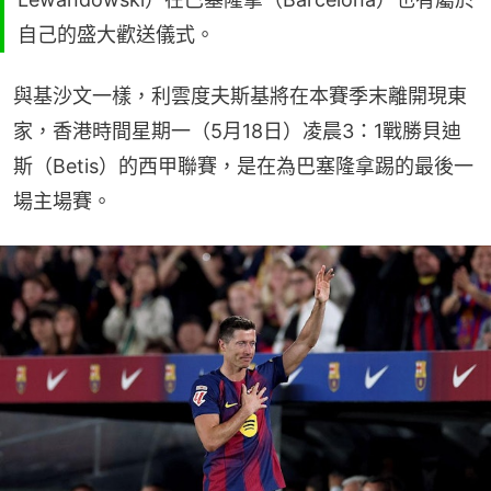
自己的盛大歡送儀式。
與基沙文一樣，利雲度夫斯基將在本賽季末離開現東
家，香港時間星期一（5月18日）凌晨3：1戰勝貝迪
斯（Betis）的西甲聯賽，是在為巴塞隆拿踢的最後一
場主場賽。