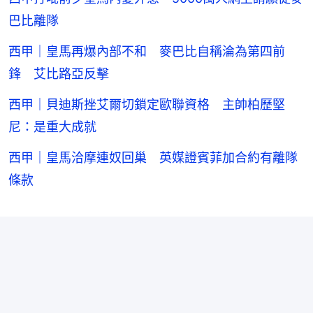
巴比離隊
西甲｜皇馬再爆內部不和 麥巴比自稱淪為第四前
鋒 艾比路亞反擊
西甲｜貝迪斯挫艾爾切鎖定歐聯資格 主帥柏歷堅
尼：是重大成就
西甲｜皇馬洽摩連奴回巢 英媒證賓菲加合約有離隊
條款