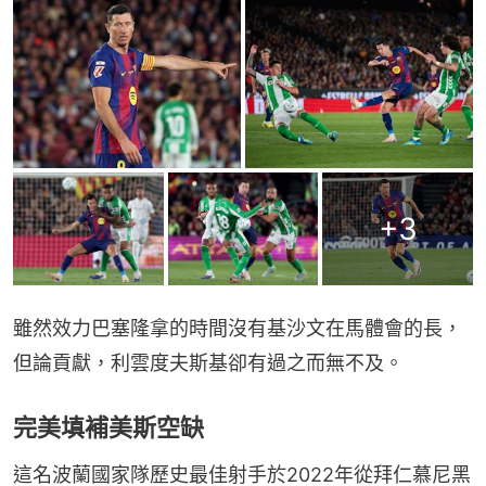
+
3
雖然效力巴塞隆拿的時間沒有基沙文在馬體會的長，
但論貢獻，利雲度夫斯基卻有過之而無不及。
完美填補美斯空缺
這名波蘭國家隊歷史最佳射手於2022年從拜仁慕尼黑