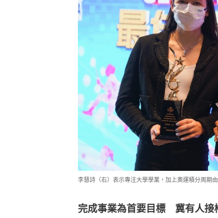
李慧詩（右）表示專注大學學業，加上奧運積分周期由
完成事業為首要目標 冀有人接
曾三戰奧運的李慧詩，會否出戰明年
焦點。近年重返校園的她坦言，與教
先。「今年是Final Year（畢
距離突然間可能會快，我那時都2、