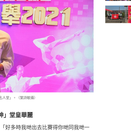
名人堂」。（葉詩敏攝）
神」堂皇華麗
「好多時我哋出去比賽得你哋同我哋一