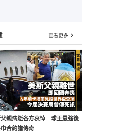
章
查看更多
斯父親病逝各方哀悼 球王最強後
餐巾合約譜傳奇