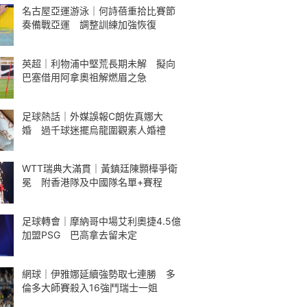
名古屋亞運游泳｜何詩蓓重拾比賽節
奏備戰亞運 調整訓練加強恢復
英超｜利物浦中堅荒長期未解 擬向
巴塞借用阿拿奧祖解燃眉之急
足球熱話｜外媒誤報C朗佐真娜大
婚 過千球迷擺烏龍圍觀素人婚禮
WTT瑞典大滿貫｜黃鎮廷陳顥樺爭衛
冕 附香港隊及中國隊名單+賽程
足球轉會｜摩納哥中場艾利奧捷4.5億
加盟PSG 巴高拿去留未定
網球｜伊雅娜延續強勢取七連勝 多
倫多大師賽殺入16強鬥瑞士一姐