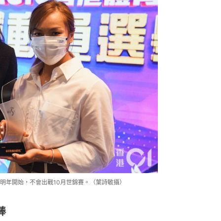
明年開始，不會出戰10月世錦賽。（葉詩敏攝）
棒
杭州亞運與2024巴黎奧運，一直是外界
練沈金康商討後，仍想以完成學業為
業年），都希望一班年青車手可以接到我棒。短
3年時間，突然去到奧運水平。」