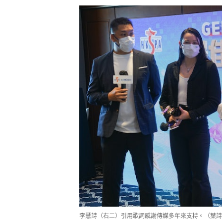
李慧詩（右二）引用歌詞感謝傳媒多年來支持。（葉詩
李慧詩透露今年初曾為杭州亞運訓練
延期對我沒什麼影響，我經歷這麼多
己。」她指明年開始奧運積分周期，
賽。