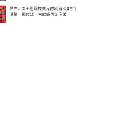
世界U20田徑錦標賽港隊刷新3項青年
港績 郭俊廷、古綽峰再創突破