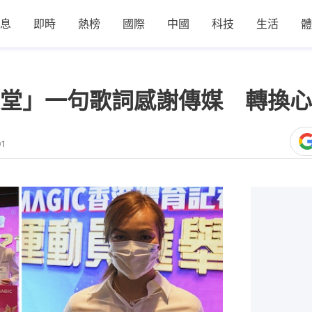
息
即時
熱榜
國際
中國
科技
生活
體
堂」一句歌詞感謝傳媒 轉換心
01