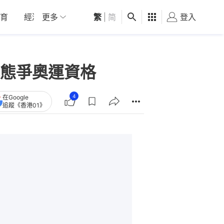
育
經濟
更多
01深圳
繁
觀點
|
简
健康
好食玩飛
登入
女
態爭奧運資格
4
在Google
追蹤《香港01》