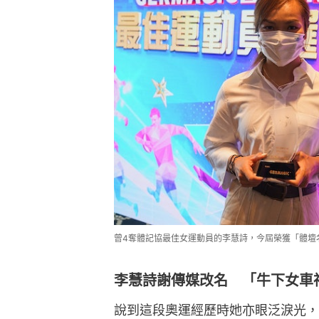
曾4奪體記協最佳女運動員的李慧詩，今屆榮獲「體壇
李慧詩謝傳媒改名 「牛下女車
說到這段奧運經歷時她亦眼泛淚光，