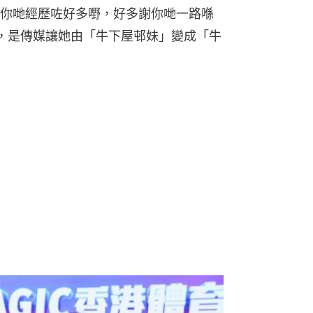
你哋經歷咗好多嘢，好多謝你哋一路喺
，是傳媒讓她由「牛下屋邨妹」變成「牛