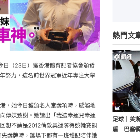
熱門文
）今日（23日）獲香港體育記者協會頒發
8年努力，這名前世界冠軍近年專注大學
港，她今日獲頒名人堂獎項時，感觸地
向傳媒致謝。她讀出「我這幸運兒幸運
足球｜美
回想不論是2012倫敦奧運奪得競輪賽銅
盾 巴塞
」痛失獎牌時，鑊場下都有一班體記陪伴她