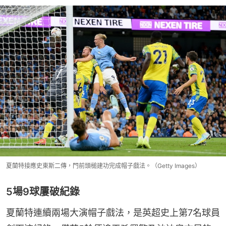
夏蘭特接應史東斯二傳，門前頭槌建功完成帽子戲法。（Getty Images）
5場9球屢破紀錄
夏蘭特連續兩場大演帽子戲法，是英超史上第7名球員