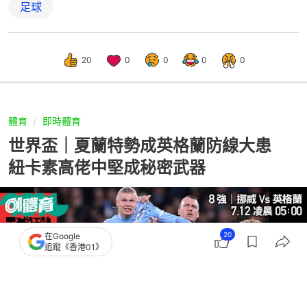
足球
20
0
0
0
0
體育
即時體育
世界盃｜夏蘭特勢成英格蘭防線大患
紐卡素高佬中堅成秘密武器
20
在Google
追蹤《香港01》