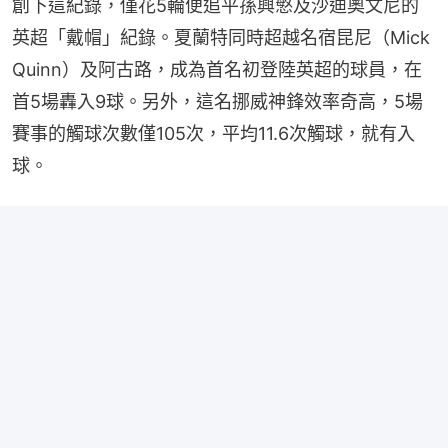
創下這紀錄，僅花5輪便追平孫興慜及沙迪奧文尼的
英超「戴帽」紀錄。夏蘭特同時超越名宿昆尼（Mick 
Quinn）及阿古路，成為首名初登陸英超的球員，在
首5場轟入9球。另外，這名挪威神鋒效率奇高，5場
賽事的觸球次數僅105次，平均11.6次觸球，就有入
球。