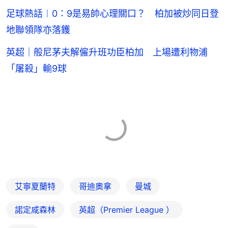
足球熱話︱0：9是易帥心理關口？ 柏加被炒同日登
地聯領隊亦落鑊
英超｜般尼茅夫解僱升班功臣柏加 上場遭利物浦
「屠殺」輸9球
艾寧夏蘭特
哥迪奧拿
曼城
諾定咸森林
英超（Premier League ）