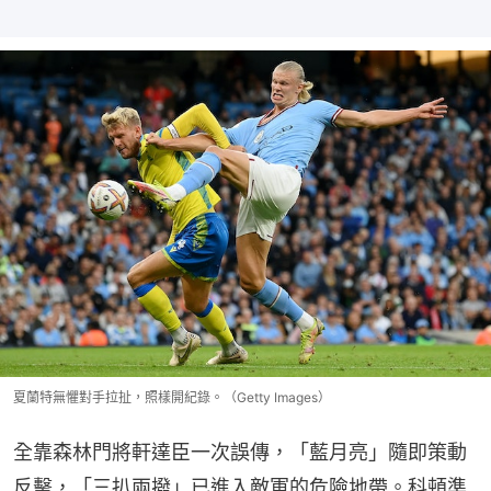
夏蘭特無懼對手拉扯，照樣開紀錄。（Getty Images）
全靠森林門將軒達臣一次誤傳，「藍月亮」隨即策動
反擊，「三扒兩撥」已進入敵軍的危險地帶。科頓準