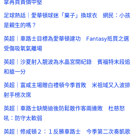
拿再買貴價中堅
足球熱話｜愛華頓球迷「棄子」換球衣 網民：小孩
是親生的嗎？
英超｜車路士目標為愛華頓建功 Fantasy抵買之選
受傷吸氧氣離場
英超｜沙夏射入靚波為水晶宮開紀錄 賓福特末段追
和搶一分
英超｜富咸主場贈白禮頓今季首敗 米祖域又入波排
射手榜次席
英超｜車路士缺簡迪後防鬆散作客兩連敗 杜慈怒
吼：防守太軟弱
英超｜修咸頓２：１反勝車路士 今季第二次奏凱歌