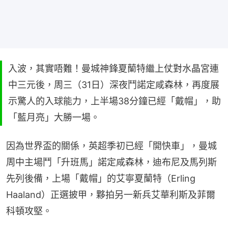
入波，其實唔難！曼城神鋒夏蘭特繼上仗對水晶宮連
中三元後，周三（31日）深夜鬥諾定咸森林，再度展
示驚人的入球能力，上半場38分鐘已經「戴帽」，助
「藍月亮」大勝一場。
因為世界盃的關係，英超季初已經「開快車」，曼城
周中主場鬥「升班馬」諾定咸森林，迪布尼及馬列斯
先列後備，上場「戴帽」的艾寧夏蘭特（Erling 
Haaland）正選披甲，夥拍另一新兵艾華利斯及菲爾
科頓攻堅。