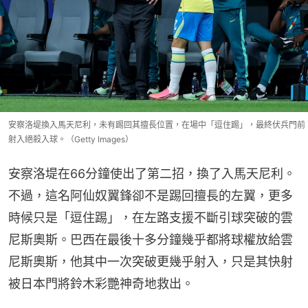
安察洛堤換入馬天尼利，未有踢回其擅長位置，在場中「逗住踢」，最終伏兵門前
射入絕殺入球。（Getty Images）
安察洛堤在66分鐘使出了第二招，換了入馬天尼利。
不過，這名阿仙奴翼鋒卻不是踢回擅長的左翼，更多
時候只是「逗住踢」，在左路支援不斷引球突破的雲
尼斯奧斯。巴西在最後十多分鐘幾乎都將球權放給雲
尼斯奧斯，他其中一次突破更幾乎射入，只是其快射
被日本門將鈴木彩艷神奇地救出。