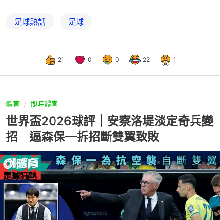
足球熱話
足球
21
0
0
22
1
體育
即時體育
世界盃2026球評｜安察洛堤淡定奇兵變
招 逼森保一拆招斷雙翼致敗