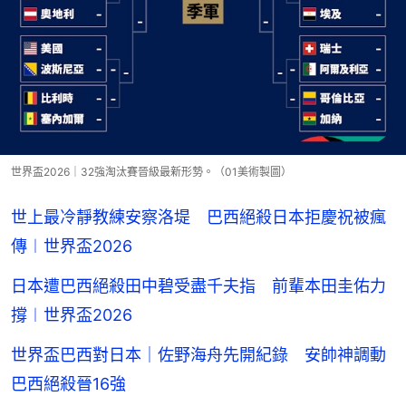
世界盃2026｜32強淘汰賽晉級最新形勢。（01美術製圖）
世上最冷靜教練安察洛堤 巴西絕殺日本拒慶祝被瘋
傳︱世界盃2026
日本遭巴西絕殺田中碧受盡千夫指 前輩本田圭佑力
撐︱世界盃2026
世界盃巴西對日本｜佐野海舟先開紀錄 安帥神調動
巴西絕殺晉16強