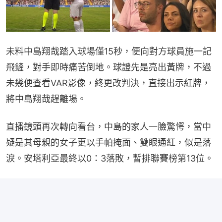
未料中島翔哉踏入球場僅15秒，便向對方球員施一記
飛鏟，對手即時痛苦倒地。球證先是亮出黃牌，不過
未幾便查看VAR影像，終更改判決，直接出示紅牌，
將中島翔哉趕離場。
直播鏡頭再次轉向看台，中島的家人一臉驚愕，當中
疑是其母親的女子更以手帕掩面、雙眼通紅，似是落
淚。安塔利亞最終以0：3落敗，暫排聯賽榜第13位。