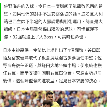
佐野海舟的入球，令日本一度燃起了能擊敗巴西的希
望，如果他們的對手不是安察洛堤的話。這名意大利
籍巴西主帥下半場的人腳調動與戰術運用，簡直是大
師級。日本今屆雖然踢出精彩的足球，可惜籤運不
滯，32強就遇上了大Boss，可謂時也命也。
日本主帥森保一今仗比上場作出了4個調動，谷口彰
悟及富安健洋取代了板倉滉及瀨古步夢擔任中堅；佐
野海舟復任正選，與鎌田大地坐鎮中場；伊東純也擔
任右翼，而堂安律則回到右翼衛位置，菅原由勢退居
後備。這個陣型偏向進攻型，足見日本求勝的決心。