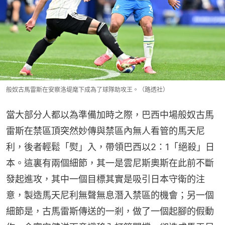
般奴古馬雷斯在安察洛堤麾下成為了球隊助攻王。（路透社）
當大部分人都以為準備加時之際，巴西中場般奴古馬
雷斯在禁區頂突然妙傳與禁區內無人看管的馬天尼
利，後者輕鬆「熨」入，帶領巴西以2：1「絕殺」日
本。這裏有兩個細節，其一是雲尼斯奧斯在此前不斷
發起進攻，其中一個目標其實是吸引日本守衛的注
意，製造馬天尼利無聲無息潛入禁區的機會；另一個
細節是，古馬雷斯傳送的一剎，做了一個起腳的假動