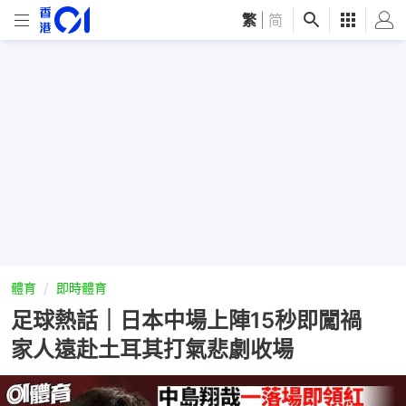
繁
|
简
體育
即時體育
足球熱話｜日本中場上陣15秒即闖禍
家人遠赴土耳其打氣悲劇收場