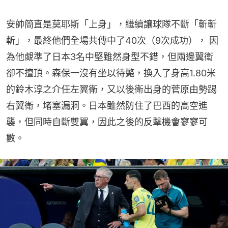
安帥簡直是莫耶斯「上身」，繼續讓球隊不斷「斬斬
斬」，最終他們全場共傳中了40次（9次成功）， 因
為他覷準了日本3名中堅雖然身型不錯，但兩邊翼衛
卻不擅頂。森保一沒有坐以待斃，換入了身高1.80米
的鈴木淳之介任左翼衛，又以後衛出身的菅原由勢踢
右翼衛，堵塞漏洞。日本雖然防住了巴西的高空進
襲，但同時自斷雙翼，因此之後的反擊機會寥寥可
數。