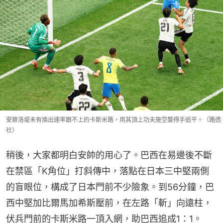
安察洛堤未有換出速率跟不上的卡斯米路，用其頂上功夫施空襲得手追平。（路透
社）
稍後，大家都明白安帥的用心了。巴西在易邊後不斷
在禁區「K角位」打斜傳中，落點在日本三中堅兩側
的盲眼位，構成了日本門前不少險象。到56分鐘，巴
西中堅加比爾馬加希斯壓前，在左路「斬」向遠柱，
伏兵門前的卡斯米路一頂入網，助巴西追成1：1。