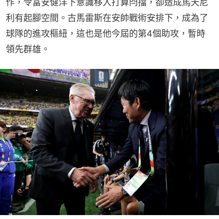
作，令富安健洋下意識移入打算閂擋，卻造成馬天尼
利有起腳空間。古馬雷斯在安帥戰術安排下，成為了
球隊的進攻樞紐，這也是他今屆的第4個助攻，暫時
領先群雄。