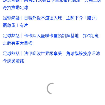
足球熱話｜柔佛DT決賽日學生家長也關注 大馬王儲
奇招推動足球
足球熱話︱日職外援不道德入球 主帥下令「賠罪」
贏尊重︱有片
足球熱話｜卡卡踩入曼聯卡靈頓訓練基地 探C朗班
之餘有更大目標
足球熱話｜法甲睇波世界級享受 角球旗設按摩浴池
令網民驚詫