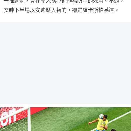
一推就過，實在令人擔心他作為防中的效用。不過，
安帥下半場以安迪歷入替的，卻是盧卡斯柏基達。