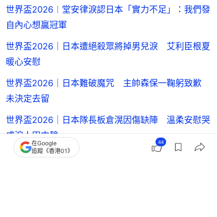
世界盃2026︱堂安律淚認日本「實力不足」：我們發
自內心想贏冠軍
世界盃2026｜日本遭絕殺眾將掉男兒淚 艾利臣根夏
暖心安慰
世界盃2026｜日本難破魔咒 主帥森保一鞠躬致歉
未決定去留
世界盃2026｜日本隊長板倉滉因傷缺陣 溫柔安慰哭
成淚人田中碧
44
在Google
追蹤《香港01》
巴西足球隊
日本足球隊
日本足球員
安察洛堤
足球
世界盃
2026世界盃