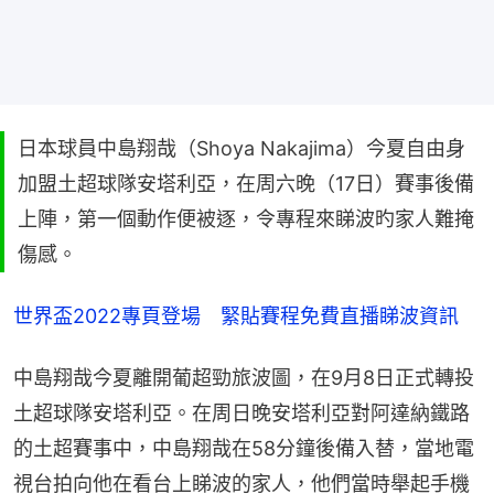
日本球員中島翔哉（Shoya Nakajima）今夏自由身
加盟土超球隊安塔利亞，在周六晚（17日）賽事後備
上陣，第一個動作便被逐，令專程來睇波旳家人難掩
傷感。
世界盃2022專頁登場　緊貼賽程免費直播睇波資訊
中島翔哉今夏離開葡超勁旅波圖，在9月8日正式轉投
土超球隊安塔利亞。在周日晚安塔利亞對阿達納鐵路
的土超賽事中，中島翔哉在58分鐘後備入替，當地電
視台拍向他在看台上睇波的家人，他們當時舉起手機