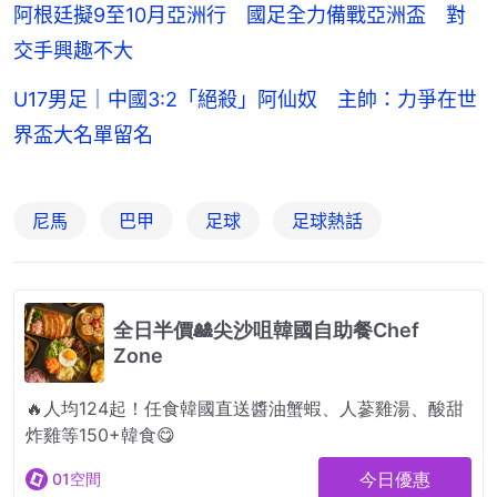
阿根廷擬9至10月亞洲行 國足全力備戰亞洲盃 對
交手興趣不大
U17男足｜中國3:2「絕殺」阿仙奴 主帥：力爭在世
界盃大名單留名
尼馬
巴甲
足球
足球熱話