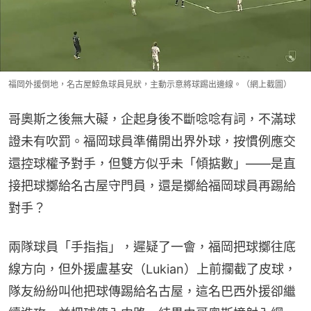
福岡外援倒地，名古屋鯨魚球員見狀，主動示意將球踢出邊線。（網上截圖）
哥奧斯之後無大礙，企起身後不斷唸唸有詞，不滿球
證未有吹罰。福岡球員準備開出界外球，按慣例應交
還控球權予對手，但雙方似乎未「傾掂數」——是直
接把球擲給名古屋守門員，還是擲給福岡球員再踢給
對手？
兩隊球員「手指指」，遲疑了一會，福岡把球擲往底
線方向，但外援盧基安（Lukian）上前攔截了皮球，
隊友紛紛叫他把球傳踢給名古屋，這名巴西外援卻繼