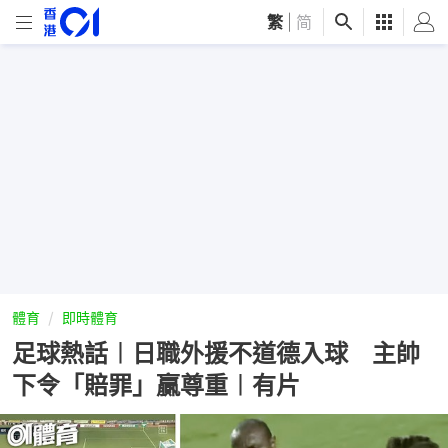
繁
|
简
體育
即時體育
足球熱話︱日職外援不道德入球 主帥
下令「賠罪」贏尊重︱有片