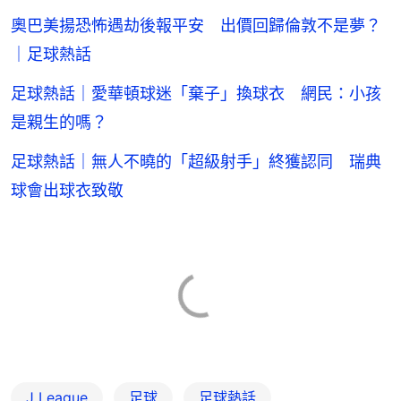
奧巴美揚恐怖遇劫後報平安 出價回歸倫敦不是夢？
｜足球熱話
足球熱話｜愛華頓球迷「棄子」換球衣 網民：小孩
是親生的嗎？
足球熱話｜無人不曉的「超級射手」終獲認同 瑞典
球會出球衣致敬
J League
足球
足球熱話