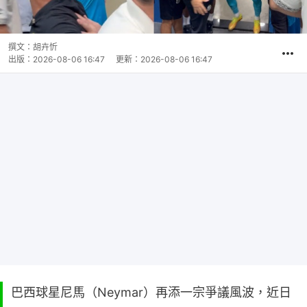
撰文：
胡卉忻
出版：
2026-08-06 16:47
更新：
2026-08-06 16:47
巴西球星尼馬（Neymar）再添一宗爭議風波，近日