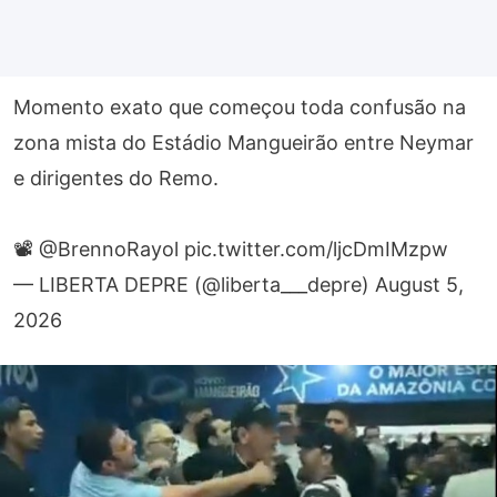
Momento exato que começou toda confusão na
zona mista do Estádio Mangueirão entre Neymar
e dirigentes do Remo.
📽️
@BrennoRayol
pic.twitter.com/ljcDmIMzpw
— LIBERTA DEPRE (@liberta___depre)
August 5,
2026