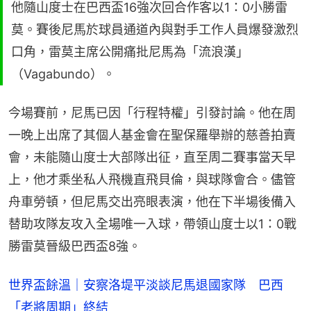
他隨山度士在巴西盃16強次回合作客以1：0小勝雷
莫。賽後尼馬於球員通道內與對手工作人員爆發激烈
口角，雷莫主席公開痛批尼馬為「流浪漢」
（Vagabundo）。
今場賽前，尼馬已因「行程特權」引發討論。他在周
一晚上出席了其個人基金會在聖保羅舉辦的慈善拍賣
會，未能隨山度士大部隊出征，直至周二賽事當天早
上，他才乘坐私人飛機直飛貝倫，與球隊會合。儘管
舟車勞頓，但尼馬交出亮眼表演，他在下半場後備入
替助攻隊友攻入全場唯一入球，帶領山度士以1：0戰
勝雷莫晉級巴西盃8強。
世界盃餘溫｜安察洛堤平淡談尼馬退國家隊 巴西
「老將周期」終結