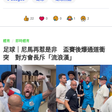
22
0
0
1
2
體育
即時體育
足球｜尼馬再惹是非 盃賽後爆通道衝
突 對方會長斥「流浪漢」