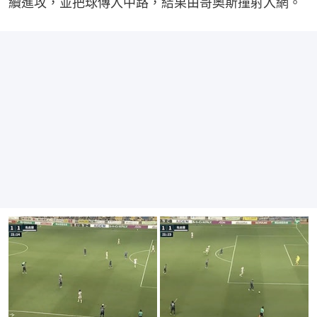
續進攻，並把球傳入中路，結果由哥奧斯撞射入網。