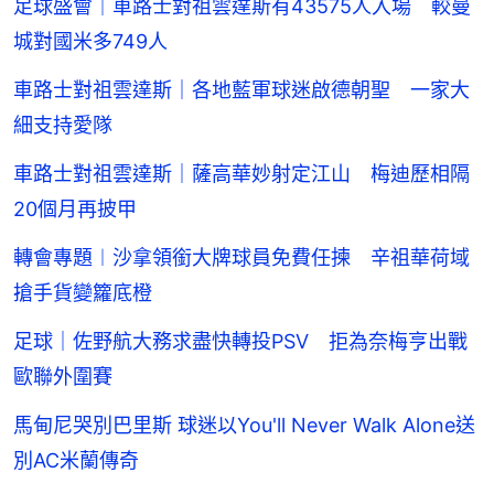
足球盛會｜車路士對祖雲達斯有43575人入場 較曼
城對國米多749人
車路士對祖雲達斯｜各地藍軍球迷啟德朝聖 一家大
細支持愛隊
車路士對祖雲達斯｜薩高華妙射定江山 梅迪歷相隔
20個月再披甲
轉會專題︱沙拿領銜大牌球員免費任揀 辛祖華荷域
搶手貨變籮底橙
足球｜佐野航大務求盡快轉投PSV 拒為奈梅亨出戰
歐聯外圍賽
馬甸尼哭別巴里斯 球迷以You'll Never Walk Alone送
別AC米蘭傳奇