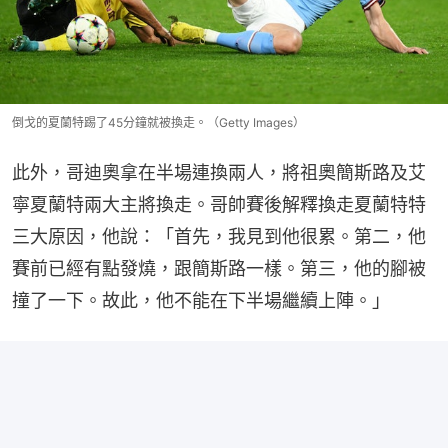
倒戈的夏蘭特踢了45分鐘就被換走。（Getty Images）
此外，哥迪奧拿在半場連換兩人，將祖奧簡斯路及艾
寧夏蘭特兩大主將換走。哥帥賽後解釋換走夏蘭特特
三大原因，他說：「首先，我見到他很累。第二，他
賽前已經有點發燒，跟簡斯路一樣。第三，他的腳被
撞了一下。故此，他不能在下半場繼續上陣。」