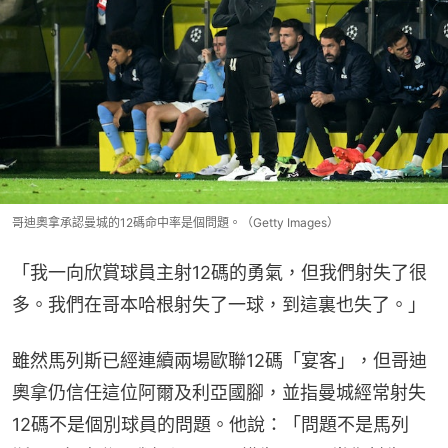
哥迪奧拿承認曼城的12碼命中率是個問題。（Getty Images）
「我一向欣賞球員主射12碼的勇氣，但我們射失了很
多。我們在哥本哈根射失了一球，到這裏也失了。」
雖然馬列斯已經連續兩場歐聯12碼「宴客」，但哥迪
奧拿仍信任這位阿爾及利亞國腳，並指曼城經常射失
12碼不是個別球員的問題。他說：「問題不是馬列