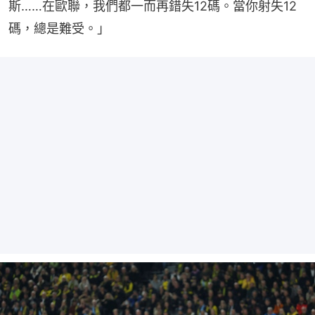
斯……在歐聯，我們都一而再錯失12碼。當你射失12
碼，總是難受。」