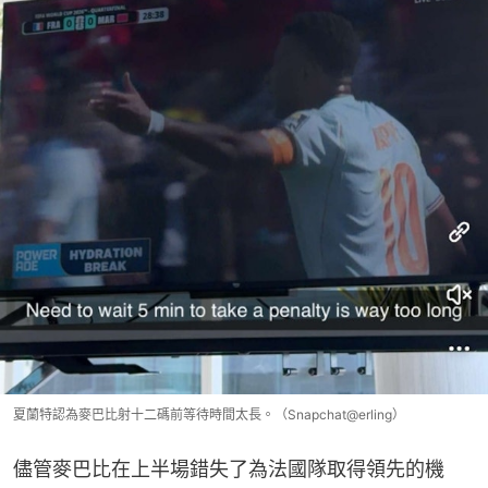
夏蘭特認為麥巴比射十二碼前等待時間太長。（Snapchat@erling）
儘管麥巴比在上半場錯失了為法國隊取得領先的機