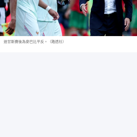
迪甘斯賽後為麥巴比平反。（路透社）