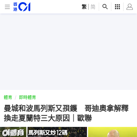
繁
|
简
體育
即時體育
曼城和波馬列斯又孭鑊 哥迪奧拿解釋
換走夏蘭特三大原因｜歐聯