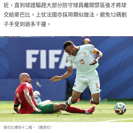
近，直到球證驅趕大部分防守球員離開禁區後才將球
交給麥巴比。上仗法國亦採用類似做法，避免12碼劊
子手受到過多干擾。
麥巴比搏到十二碼。（路透社）