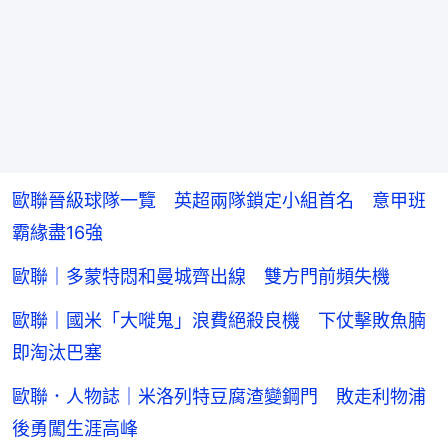
歐聯晉級球隊一覽 英超兩隊鎖定小組首名 意甲班
霸緣盡16強
歐聯｜多蒙特悶和曼城齊出線 雙方門前頻失機
歐聯｜國米「大嘥鬼」浪費絕殺良機 下仗擊敗魚腩
即淘汰巴塞
歐聯．人物誌｜米洛列特豆腐渣變鋼門 敗走利物浦
後勇闖生涯高峰