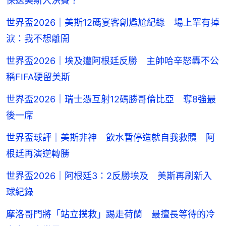
保送美斯入決賽？
世界盃2026｜美斯12碼宴客創尷尬紀錄 場上罕有掉
淚：我不想離開
世界盃2026｜埃及遭阿根廷反勝 主帥哈辛怒轟不公
稱FIFA硬留美斯
世界盃2026｜瑞士憑互射12碼勝哥倫比亞 奪8強最
後一席
世界盃球評｜美斯非神 飲水暫停造就自我救贖 阿
根廷再演逆轉勝
世界盃2026｜阿根廷3：2反勝埃及 美斯再刷新入
球紀錄
摩洛哥門將「站立撲救」踢走荷蘭 最擅長等待的冷