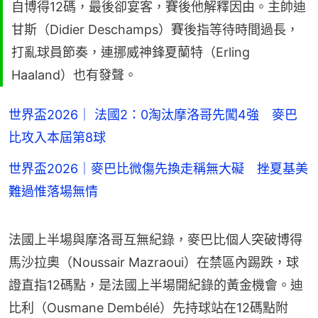
自博得12碼，最後卻宴客，賽後他解釋因由。主帥迪
甘斯（Didier Deschamps）賽後指等待時間過長，
打亂球員節奏，連挪威神鋒夏蘭特（Erling
Haaland）也有發聲。
世界盃2026｜ 法國2：0淘汰摩洛哥先闖4強 麥巴
比攻入本屆第8球
世界盃2026｜麥巴比微傷先換走稱無大礙 挫夏基美
難過惟落場無情
法國上半場與摩洛哥互無紀錄，麥巴比個人突破博得
馬沙拉奧（Noussair Mazraoui）在禁區內踢跌，球
證直指12碼點，是法國上半場開紀錄的黃金機會。迪
比利（Ousmane Dembélé）先持球站在12碼點附