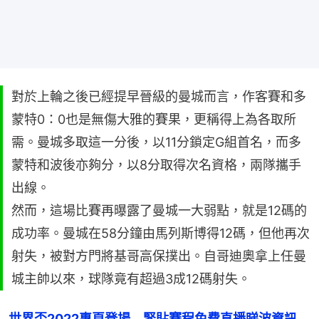
對於上輪之後已經提早晉級的曼城而言，作客賽和多
蒙特0：0也是無傷大雅的賽果，更稱得上為各取所
需。曼城多取這一分後，以11分鎖定G組首名，而多
蒙特和波後亦夠分，以8分取得次名資格，兩隊攜手
出線。
然而，這場比賽再曝露了曼城一大弱點，就是12碼的
成功率。曼城在58分鐘由馬列斯博得12碼，但他再次
射失，被對方門將基哥高保撲出。自哥迪奧拿上任曼
城主帥以來，球隊竟有超過3成12碼射失。
世界盃2022專頁登場　緊貼賽程免費直播睇波資訊