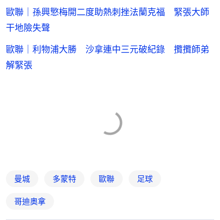
歐聯｜孫興慜梅開二度助熱刺挫法蘭克福 緊張大師
干地險失聲
歐聯｜利物浦大勝 沙拿連中三元破紀錄 攬攬師弟
解緊張
曼城
多蒙特
歐聯
足球
哥迪奧拿