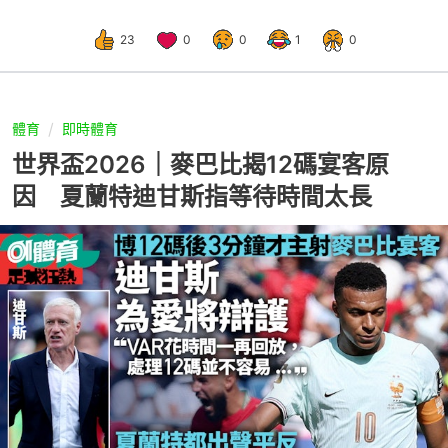
23
0
0
1
0
體育
即時體育
世界盃2026｜麥巴比揭12碼宴客原
因 夏蘭特迪甘斯指等待時間太長