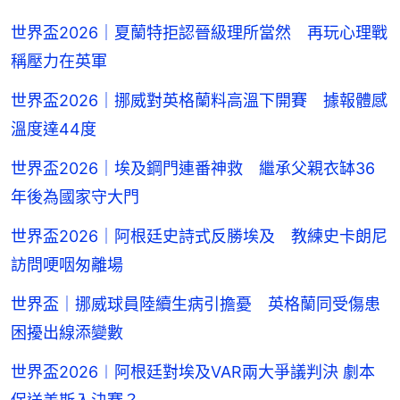
世界盃2026｜夏蘭特拒認晉級理所當然 再玩心理戰
稱壓力在英軍
世界盃2026｜挪威對英格蘭料高溫下開賽 據報體感
溫度達44度
世界盃2026｜埃及鋼門連番神救 繼承父親衣缽36
年後為國家守大門
世界盃2026｜阿根廷史詩式反勝埃及 教練史卡朗尼
訪問哽咽匆離場
世界盃｜挪威球員陸續生病引擔憂 英格蘭同受傷患
困擾出線添變數
世界盃2026︱阿根廷對埃及VAR兩大爭議判決 劇本