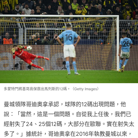
多蒙特門將基哥高保救出馬列斯的12碼。（Getty Images）
曼城領隊哥迪奧拿承認，球隊的12碼出現問題，他
說：「當然，這是一個問題。自從我上任後，我們已
經射失了24、25個12碼，大部分在歐聯。實在射失太
多了。」據統計，哥迪奧拿在2016年執教曼城以來，