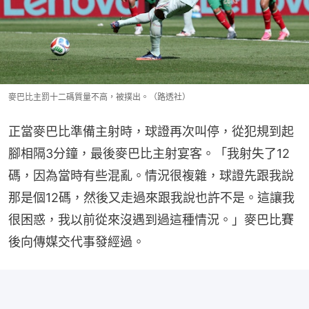
麥巴比主罰十二碼質量不高，被撲出。（路透社）
正當麥巴比準備主射時，球證再次叫停，從犯規到起
腳相隔3分鐘，最後麥巴比主射宴客。「我射失了12
碼，因為當時有些混亂。情況很複雜，球證先跟我說
那是個12碼，然後又走過來跟我說也許不是。這讓我
很困惑，我以前從來沒遇到過這種情況。」麥巴比賽
後向傳媒交代事發經過。