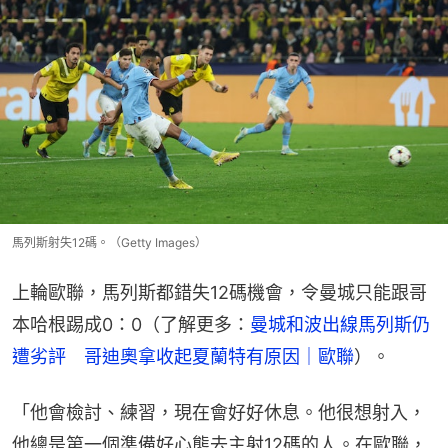
馬列斯射失12碼。（Getty Images）
上輪歐聯，馬列斯都錯失12碼機會，令曼城只能跟哥
本哈根踢成0：0（了解更多：
曼城和波出線馬列斯仍
遭劣評　哥迪奧拿收起夏蘭特有原因｜歐聯
）。
「他會檢討、練習，現在會好好休息。他很想射入，
他總是第一個準備好心態去主射12碼的人。在歐聯，