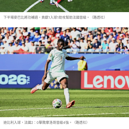
下半場麥巴比將功補過，貢獻1入球1助攻幫助法國晉級。（路透社）
迪比利入球，法國2：0擊敗摩洛哥晉級4強。（路透社）