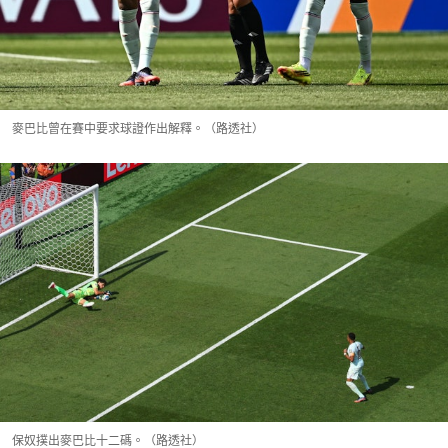
麥巴比曾在賽中要求球證作出解釋。（路透社）
保奴撲出麥巴比十二碼。（路透社）