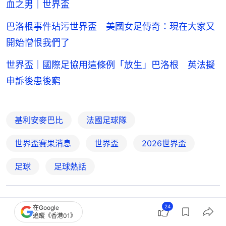
血之男｜世界盃
巴洛根事件玷污世界盃 美國女足傳奇：現在大家又
開始憎恨我們了
世界盃｜國際足協用這條例「放生」巴洛根 英法擬
申訴後患後窮
基利安麥巴比
法國足球隊
世界盃賽果消息
世界盃
2026世界盃
足球
足球熱話
1
0
1
0
0
24
在Google
追蹤《香港01》