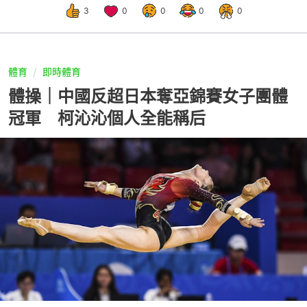
3
0
0
0
0
體育
即時體育
體操｜中國反超日本奪亞錦賽女子團體
冠軍 柯沁沁個人全能稱后