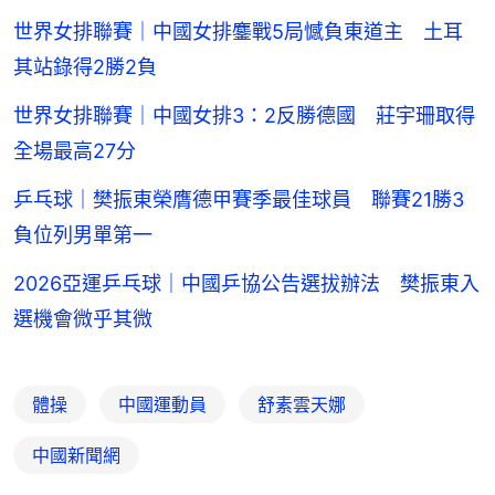
世界女排聯賽｜中國女排鏖戰5局憾負東道主 土耳
其站錄得2勝2負
世界女排聯賽｜中國女排3：2反勝德國 莊宇珊取得
全場最高27分
乒乓球｜樊振東榮膺德甲賽季最佳球員 聯賽21勝3
負位列男單第一
2026亞運乒乓球｜中國乒協公告選拔辦法 樊振東入
選機會微乎其微
體操
中國運動員
舒素雲天娜
中國新聞網