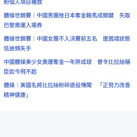
盼個人項目補救
體操世錦賽｜中國男團挫日本奪金鞍馬成關鍵 先取
巴黎奧運入場券
體操世錦賽｜中國女團不入決賽前五名 唐茜靖狀態
低迷頻失手
中國體操美少女奧運奪金一年胖成球 曾令比拉絲稱
臣如今飛不起
體操︱美國名將比拉絲粉碎退役傳聞 「正努力改善
精神健康」