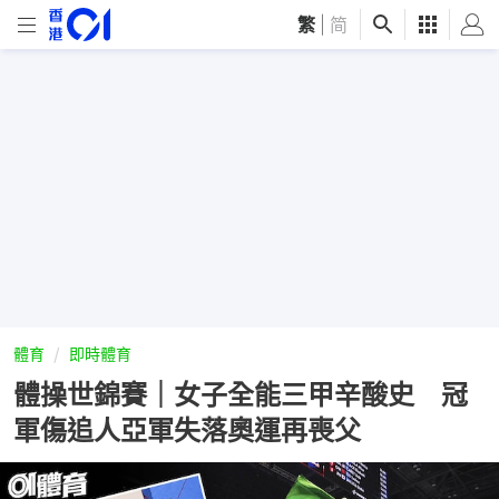
繁
|
简
體育
即時體育
體操世錦賽｜女子全能三甲辛酸史 冠
軍傷追人亞軍失落奧運再喪父