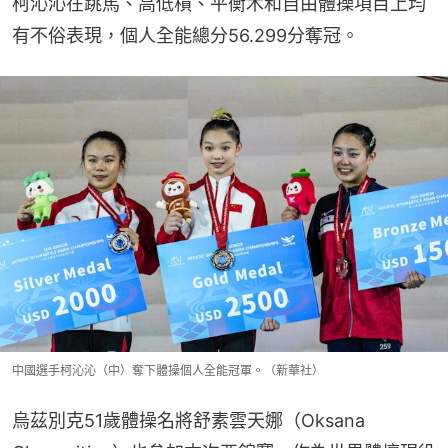
柯沁沁在跳馬、高低槓、平衡木和自由體操項目上均
有不俗表現，個人全能總分56.299分奪冠。
中國選手柯沁沁（中）奪下體操個人全能冠軍。（新華社）
烏茲別克51歲體操名將舒素雲天娜（Oksana 