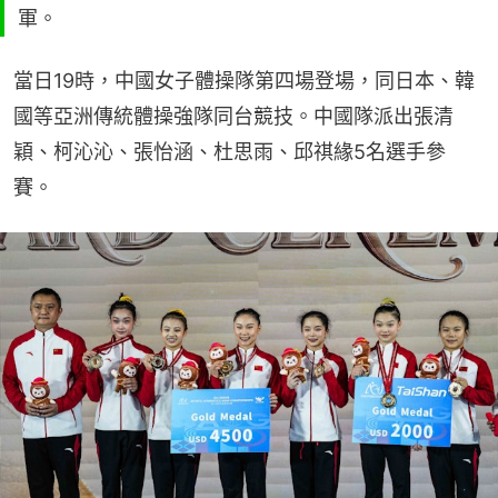
軍。
當日19時，中國女子體操隊第四場登場，同日本、韓
國等亞洲傳統體操強隊同台競技。中國隊派出張清
穎、柯沁沁、張怡涵、杜思雨、邱祺緣5名選手參
賽。