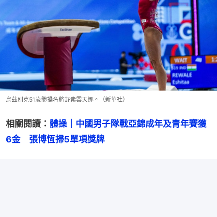
烏茲別克51歲體操名將舒素雲天娜。（新華社）
相關閱讀：
體操｜中國男子隊戰亞錦成年及青年賽獲
6金　張博恆掃5單項獎牌