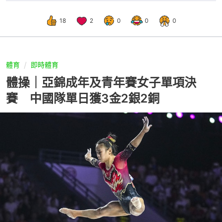
18
2
0
0
0
體育
即時體育
體操｜亞錦成年及青年賽女子單項決
賽 中國隊單日獲3金2銀2銅