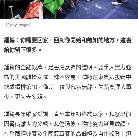
（Getty Images）
鍾絲：你需要回家，回到你開始和熟知的地方，這裏
給你留下很多。
鍾絲的全能銀牌，是谷底反彈的證明。要爭入實力強
橫的美國體操女隊，殊不容易。鍾絲在東奧選拔賽中
總成績排第10，僅差一位與代表無緣。失落奧運大軍
後，更失去父親。
鍾絲長年離家受訓，直至本年初終於返家，拜祭早前
因腎病離世的父親。悲傷過後，鍾絲努力漸見成績，
在全國經典賽及全國冠軍賽的高低槓及自由操登上頒