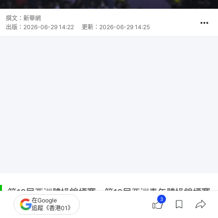
撰文：
新華網
出版：
2026-06-29 14:22
更新：
2026-06-29 14:25
第13屆亞洲體操錦標賽、第19屆亞洲青年體操錦標賽
3
在Google
女子單項決賽，周日（28日）在貴州省遵義市奧體中
追蹤《香港01》