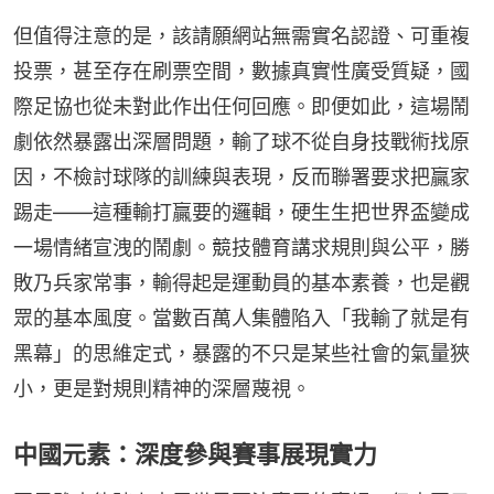
但值得注意的是，該請願網站無需實名認證、可重複
投票，甚至存在刷票空間，數據真實性廣受質疑，國
際足協也從未對此作出任何回應。即便如此，這場鬧
劇依然暴露出深層問題，輸了球不從自身技戰術找原
因，不檢討球隊的訓練與表現，反而聯署要求把贏家
踢走——這種輸打贏要的邏輯，硬生生把世界盃變成
一場情緒宣洩的鬧劇。競技體育講求規則與公平，勝
敗乃兵家常事，輸得起是運動員的基本素養，也是觀
眾的基本風度。當數百萬人集體陷入「我輸了就是有
黑幕」的思維定式，暴露的不只是某些社會的氣量狹
小，更是對規則精神的深層蔑視。
中國元素：深度參與賽事展現實力