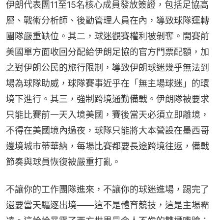
伊朗代表團11至15名核心成員發放簽證，包括足協高
層、戰術分析師、後勤管理人員在內，導致球隊運轉
團隊嚴重缺位。其二，球迷觀賽權利被剝奪。開賽前
美國單方面收回分配給伊朗足協的官方門票配額，加
之對伊朗公民的旅行限制，導致伊朗球迷幾乎無法到
場為球隊助威，球隊賽事近乎在「無主場球迷」的環
境下進行。其三，強制跨境通勤備戰。伊朗隊被要求
只能比賽前一天入境美國，賽後當天必須立即離境，
不得在美國境內過夜，球隊只能將大本營設在墨西哥
邊境城市蒂華納，每場比賽都要長途跨境往返，備戰
節奏與球員恢復被嚴重打亂。
不讓你的工作團隊進來，不讓你的球迷進場，踢完了
還要當天驅逐出境——這不是體育競技，這是主場霸