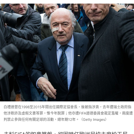
白禮達曾在1998至2015年間出任國際足協會長，後被指涉貪，去年遭瑞士政府指
他涉欺詐及虛假文書等罪，惟今年脫罪；他亦遭FIFA道德委員會裁定濫權，兩度遭
判禁止參與任何有關足球的活動，總年期12年。（Getty Images）