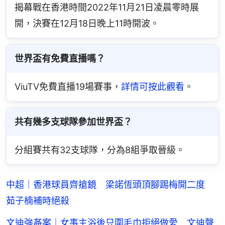
揭幕戰在香港時間2022年11月21日凌晨零時展
開，決賽在12月18日晚上11時開波。
世界盃有免費直播嗎？
ViuTV免費直播19場賽事，
詳情可按此觀看
。
共有幾多支球隊參加世界盃？
分組賽共有32支球隊，分為8組爭取晉級。
中超｜香港球員齊搶鏡 梁諾恆頭頂腳踢梅開二度
茹子楠補時絕殺
文迪強姦案｜女事主浴後只圍毛巾拒絕做愛 文迪聲