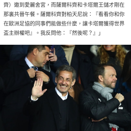
齊）邀到愛麗舍宮，而薩爾科齊和卡塔爾王儲才剛在
那裏共晉午餐。薩爾科齊對柏天尼說：『看看你和你
在歐洲足協的同事們能做些什麼，讓卡塔爾獲得世界
盃主辦權吧』。我反問他：『然後呢？』」