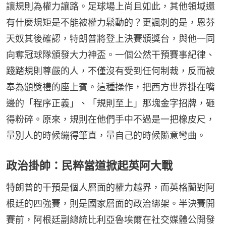
讓規則為權力讓路。足球場上尚且如此，其他領域還
有什麼規矩是不能被權力鬆動的？更諷刺的是，恩芬
天奴其後確認，特朗普將登上決賽頒獎台，與他一同
向奪冠球隊頒發大力神盃。一個公然干預賽事紀律、
踐踏規則尊嚴的人，不僅沒有受到任何制裁，反而被
奉為頒獎禮的座上賓。這種操作，把西方世界掛在嘴
邊的「程序正義」、「規則至上」那塊金字招牌，砸
得粉碎。原來，規則在他們手中不過是一把橡皮尺，
量別人的時候繃得筆直，量自己的時候隨意彎曲。
政治掛帥：民粹當道掀起英阿大戰
特朗普的干預是個人層面的權力越界，而英格蘭對阿
根廷的四強賽，則是國家層面的政治綁架。半決賽開
賽前，阿根廷副總統比利亞魯埃爾在社交媒體公開發