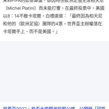
未料FIFA的如意算盤，卻因時任歐洲足協主席柏天尼
（Michel Platini）而未能打響，在最終投票中，美國
以8：14不敵卡塔爾，白禮達道：「最終因為柏天尼
和他的（歐洲足協）團隊的4票，世界盃主辦權落在
卡塔爾手上、而不是美國。」
世界盃2022｜世盃大使開波前惹公憤 公開稱「同性