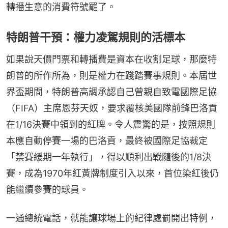
轉播生意的消費符號罷了。
特朗普干預：權力凌駕規則的活標本
如果說天價門票和轉播費是資本在收割足球，那麼特
朗普的所作所為，則是權力在踐踏賽事規則。本屆世
界盃期間，特朗普高調承認自己曾親自致電國際足協
（FIFA）主席恩芬天奴，要求覆核美國隊前鋒巴洛貢
在1/16決賽中領到的紅牌。令人震驚的是，按照規則
本應自動停賽一場的巴洛貢，最終被國際足協裁定
「禁賽緩期一年執行」，得以順利出戰隨後的1/8決
賽，成為1970年紅黃牌制度引入以來，首位染紅後仍
能繼續參賽的球員。
一通總統電話，就能讓球場上的紀律處罰開出特例，