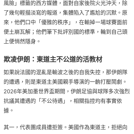
風險」標籤的西方媒體，面對自家後院火光沖天，除
了幾句輕描淡寫的報道，集體陷入了尷尬的沉默。原
來，他們口中「優雅的秩序」，在輸掉一場球賽面前
便土崩瓦解；他們筆下批評別國的標準，輪到自己頭
上便悄然隱身。
欺凌伊朗：東道主不公道的活教材
如果說法國的混亂是輸波之後的自我失控，那伊朗隊
的遭遇，則是東道主美國親手導演的一齣打壓鬧劇。
2026年美加墨世界盃期間，伊朗足協與球隊多次強烈
抗議其遭遇的「不公待遇」，相關指控均有事實依
據。
其一，代表團成員遭拒簽。美國作為東道主，拒絕向