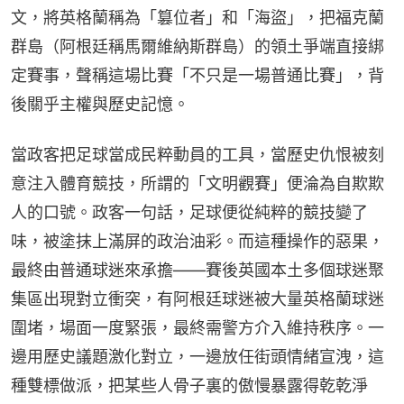
文，將英格蘭稱為「篡位者」和「海盜」，把福克蘭
群島（阿根廷稱馬爾維納斯群島）的領土爭端直接綁
定賽事，聲稱這場比賽「不只是一場普通比賽」，背
後關乎主權與歷史記憶。
當政客把足球當成民粹動員的工具，當歷史仇恨被刻
意注入體育競技，所謂的「文明觀賽」便淪為自欺欺
人的口號。政客一句話，足球便從純粹的競技變了
味，被塗抹上滿屏的政治油彩。而這種操作的惡果，
最終由普通球迷來承擔——賽後英國本土多個球迷聚
集區出現對立衝突，有阿根廷球迷被大量英格蘭球迷
圍堵，場面一度緊張，最終需警方介入維持秩序。一
邊用歷史議題激化對立，一邊放任街頭情緒宣洩，這
種雙標做派，把某些人骨子裏的傲慢暴露得乾乾淨