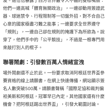
凌。這恰恰暴露了西方世界最令人不齒的雙標嘴臉：
他們一邊高喊「體育無關政治」，一邊卻動用簽證武
器、球迷禁令、行程限制等一切盤外招，對不合自己
心意的國家極盡刁難之能事；一邊要求全世界遵守
「規則」，一邊自己卻在規則的掩護下為所欲為。說
穿了，他們手中的「公平競技」，不過是一根專門用
來敲打別人的棍子。
聯署鬧劇：引發數百萬人情緒宣洩
場外鬧劇還不止於此。一份要求取消阿根廷世界盃參
賽資格的線上請願書，在網上快速傳播，網站顯示簽
名人數突破500萬。請願書聲稱「國際足協和裁判偏
袒美斯和阿根廷，冠軍早已內定，其他國家還有什麼
機會？把阿根廷踢出世界盃」，引發大範圍討論。