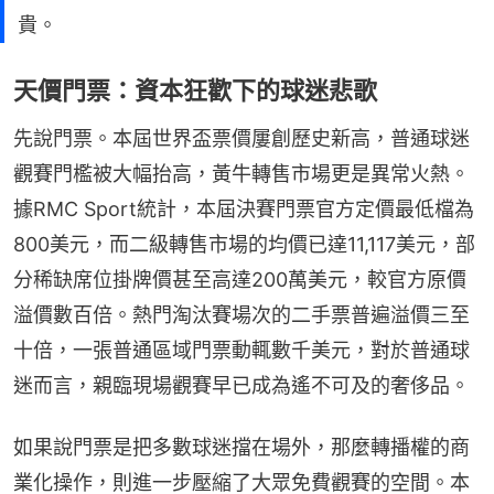
貴。
天價門票：資本狂歡下的球迷悲歌
先說門票。本屆世界盃票價屢創歷史新高，普通球迷
觀賽門檻被大幅抬高，黃牛轉售市場更是異常火熱。
據RMC Sport統計，本屆決賽門票官方定價最低檔為
800美元，而二級轉售市場的均價已達11,117美元，部
分稀缺席位掛牌價甚至高達200萬美元，較官方原價
溢價數百倍。熱門淘汰賽場次的二手票普遍溢價三至
十倍，一張普通區域門票動輒數千美元，對於普通球
迷而言，親臨現場觀賽早已成為遙不可及的奢侈品。
如果說門票是把多數球迷擋在場外，那麼轉播權的商
業化操作，則進一步壓縮了大眾免費觀賽的空間。本