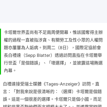
卡塔爾世界盃尚有不足兩周便開幕，惟該國奪得主辦
權的過程一直被指涉貪、有關勞工及性小眾的人權問
題亦屢屢為人詬病。到周二（8日），國際足協前會
長白禮達（Sepp Blatter）透過訪問直指在卡塔爾舉
行世盃「是個錯誤」、「壞選擇」，並披露這場賄選
內幕。
白禮達接受瑞士媒體《Tages-Anzeiger》訪問，直
言：「對我來說是很清晰的：（選擇）卡塔爾是個錯
誤。這是一個很差的選擇。卡塔爾只是個小國，而足
球和世界盃對他們而言規模太大了。」並透露當時國