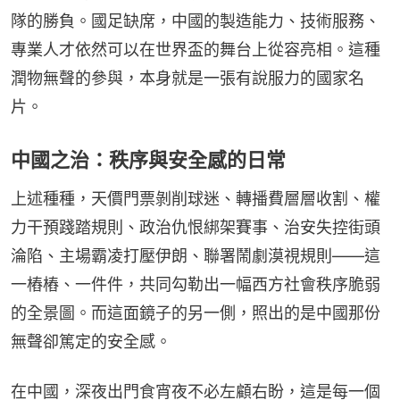
隊的勝負。國足缺席，中國的製造能力、技術服務、
專業人才依然可以在世界盃的舞台上從容亮相。這種
潤物無聲的參與，本身就是一張有說服力的國家名
片。
中國之治：秩序與安全感的日常
上述種種，天價門票剝削球迷、轉播費層層收割、權
力干預踐踏規則、政治仇恨綁架賽事、治安失控街頭
淪陷、主場霸凌打壓伊朗、聯署鬧劇漠視規則——這
一樁樁、一件件，共同勾勒出一幅西方社會秩序脆弱
的全景圖。而這面鏡子的另一側，照出的是中國那份
無聲卻篤定的安全感。
在中國，深夜出門食宵夜不必左顧右盼，這是每一個