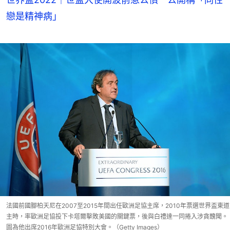
戀是精神病」
法國前國腳柏天尼在2007至2015年間出任歐洲足協主席，2010年票選世界盃東道
主時，率歐洲足協投下卡塔爾擊敗美國的關鍵票，後與白禮達一同捲入涉貪醜聞。
圖為他出席2016年歐洲足協特別大會。（Getty Images）