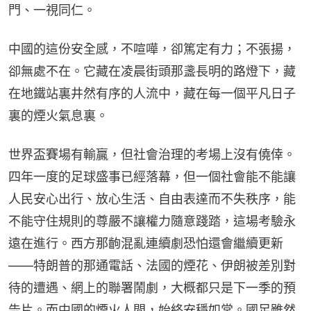
門、一視同仁。
中國的這份安全感，不喧嘩，卻篤定有力；不張揚，
卻無處不在。它藏在凌晨街頭那盞長明的路燈下，藏
在地鐵站裏井然有序的人流中，藏在每一個平凡日子
裏的煙火氣息裏。
世界盃賽場有輸贏，但社會治理的考場上沒有僥倖。
四年一度的足球盛事已經落幕，但一個社會能不能讓
人民安心出行、放心生活、自由表達而不失秩序，能
不能守住規則的尊嚴不讓權力隨意踐踏，這場考驗永
遠在進行。西方那齣混亂連續劇恐怕還會繼續更新
——特朗普的那通電話、法國的煙花、伊朗被差別對
待的遭遇、網上的聯署鬧劇，大概都只是下一季的預
告片。而中國的煙火人間，始終安穩如常。國足雖然