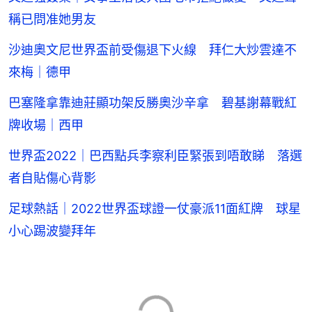
稱已問准她男友
沙迪奧文尼世界盃前受傷退下火線 拜仁大炒雲達不
來梅｜德甲
巴塞隆拿靠迪莊顯功架反勝奧沙辛拿 碧基謝幕戰紅
牌收場｜西甲
世界盃2022｜巴西點兵李察利臣緊張到唔敢睇 落選
者自貼傷心背影
足球熱話｜2022世界盃球證一仗豪派11面紅牌 球星
小心踢波變拜年