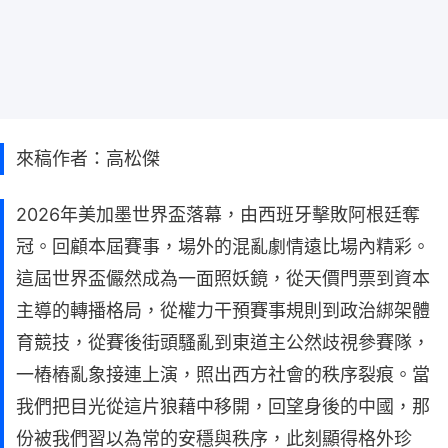
來稿作者：高松傑
2026年美加墨世界盃落幕，由西班牙擊敗阿根廷奪
冠。回顧本屆賽事，場外的混亂劇情遠比場內精彩。
這屆世界盃儼然成為一面照妖鏡，從天價門票到資本
主導的轉播格局，從權力干預賽事規則到政治綁架體
育競技，從賽後街頭騷亂到東道主公然歧視參賽隊，
一樁樁亂象接連上演，照出西方社會的秩序裂痕。當
我們把目光從這片狼藉中移開，回望身後的中國，那
份被我們習以為常的安穩與秩序，此刻顯得格外珍