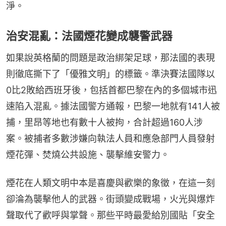
淨。
治安混亂：法國煙花變成襲警武器
如果說英格蘭的問題是政治綁架足球，那法國的表現
則徹底撕下了「優雅文明」的標籤。準決賽法國隊以
0比2敗給西班牙後，包括首都巴黎在內的多個城市迅
速陷入混亂。據法國警方通報，巴黎一地就有141人被
捕，里昂等地也有數十人被拘，合計超過160人涉
案。被捕者多數涉嫌向執法人員和應急部門人員發射
煙花彈、焚燒公共設施、襲擊維安警力。
煙花在人類文明中本是喜慶與歡樂的象徵，在這一刻
卻淪為襲擊他人的武器。街頭變成戰場，火光與爆炸
聲取代了歡呼與掌聲。那些平時最愛給別國貼「安全