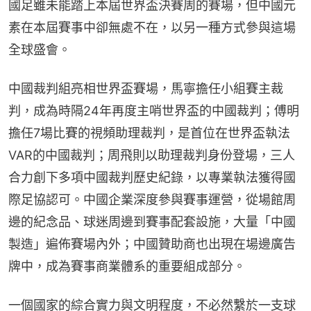
國足雖未能踏上本屆世界盃決賽周的賽場，但中國元
素在本屆賽事中卻無處不在，以另一種方式參與這場
全球盛會。
中國裁判組亮相世界盃賽場，馬寧擔任小組賽主裁
判，成為時隔24年再度主哨世界盃的中國裁判；傅明
擔任7場比賽的視頻助理裁判，是首位在世界盃執法
VAR的中國裁判；周飛則以助理裁判身份登場，三人
合力創下多項中國裁判歷史紀錄，以專業執法獲得國
際足協認可。中國企業深度參與賽事運營，從場館周
邊的紀念品、球迷周邊到賽事配套設施，大量「中國
製造」遍佈賽場內外；中國贊助商也出現在場邊廣告
牌中，成為賽事商業體系的重要組成部分。
一個國家的綜合實力與文明程度，不必然繫於一支球