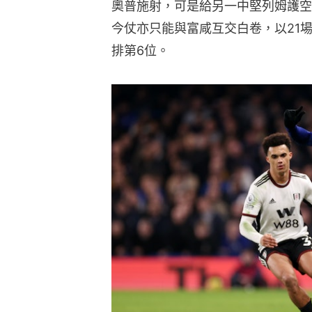
奧普施射，可是給另一中堅列姆護空
今仗亦只能與富咸互交白卷，以21場
排第6位。