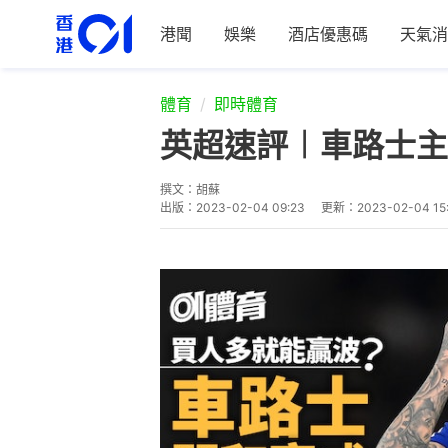
港聞
娛樂
酒店優惠碼
天氣消
體育
即時體育
英超速評︱車路士主
撰文：
胡蘇
出版：
2023-02-04 09:23
更新：
2023-02-04 15