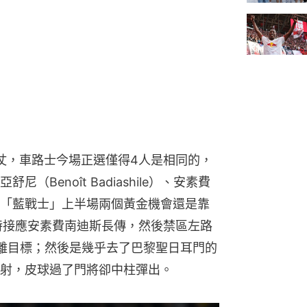
一仗，車路士今場正選僅得4人是相同的，
Benoît Badiashile）、安素費
「藍戰士」上半場兩個黃金機會還是靠
特接應安素費南迪斯長傳，然後禁區左路
離目標；然後是幾乎去了巴黎聖日耳門的
射，皮球過了門將卻中柱彈出。