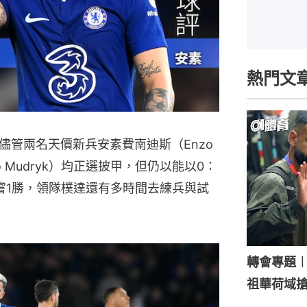
熱門文
儘管兩名天價新兵安素費南迪斯（Enzo
ilo Mudryk）均正選披甲，但仍以能以0：
只嘗1勝，領隊樸達還有多時間去練兵與試
轉會專題
祖華荷域