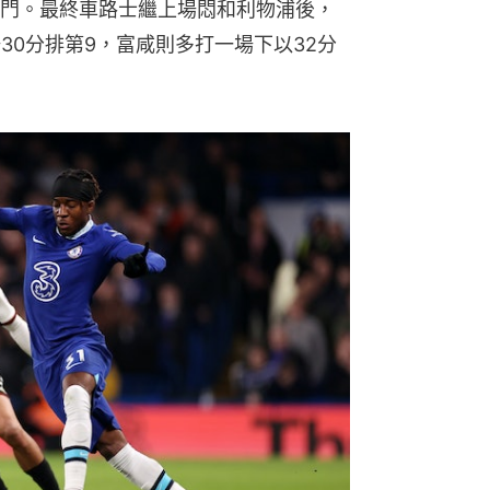
門。最終車路士繼上場悶和利物浦後，
30分排第9，富咸則多打一場下以32分