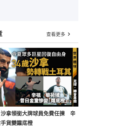
章
查看更多
︱沙拿領銜大牌球員免費任揀 辛
搶手貨變籮底橙