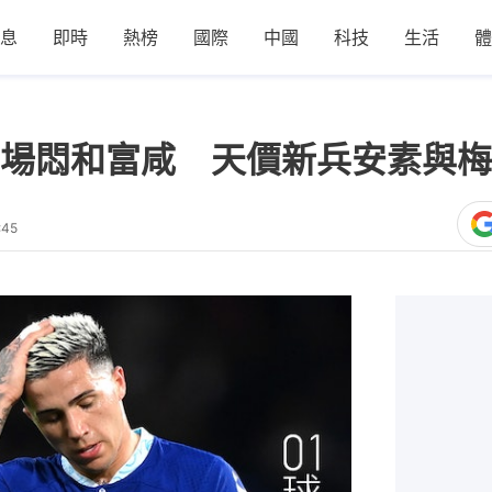
息
即時
熱榜
國際
中國
科技
生活
體
場悶和富咸 天價新兵安素與梅
:45