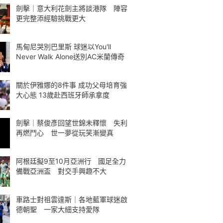
劍擊｜意大利花劍主將談港隊 陣容
更完整添經驗挑戰更大
馬甸尼哭別巴里斯 球迷以You'll
Never Walk Alone送別AC米蘭傳奇
關於伊雅娜的8件事 成功父母培育強
大心態 13歲赴西班牙師承拿度
劍擊｜蔡俊彥回望世錦未釋懷 失利
再燃鬥心 世一夢從玩笑漸變真
阿根廷擬9至10月亞洲行 國足全力
備戰亞洲盃 對交手興趣不大
車路士對祖雲達斯｜各地藍軍球迷啟
德朝聖 一家大細支持愛隊