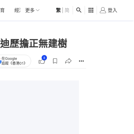
育
經濟
更多
01深圳
繁
觀點
|
简
健康
好食玩飛
登入
女
迪歷擔正無建樹
8
在Google
追蹤《香港01》