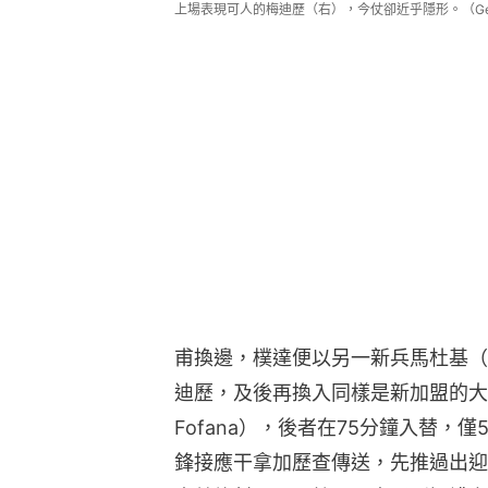
上場表現可人的梅迪歷（右），今仗卻近乎隱形。（Getty
甫換邊，樸達便以另一新兵馬杜基（No
迪歷，及後再換入同樣是新加盟的大衛達曹
Fofana），後者在75分鐘入替
鋒接應干拿加歷查傳送，先推過出迎