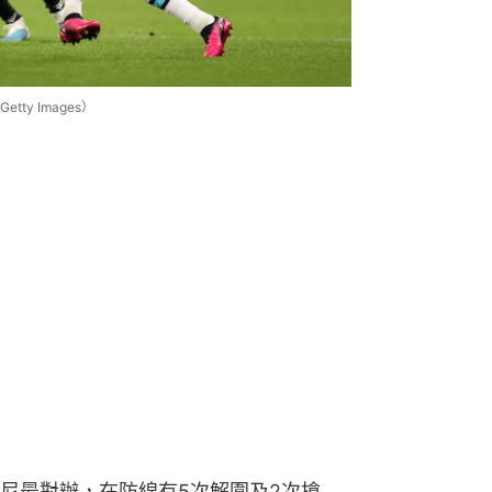
y Images）
尼最對辦，在防線有5次解圍及2次搶