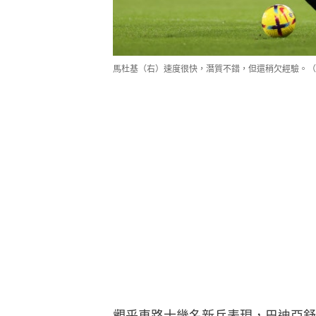
馬杜基（右）速度很快，潛質不錯，但還稍欠經驗。（Gett
觀乎車路士幾名新兵表現，巴迪亞舒