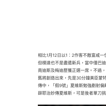
相比1月12日以1：2作客不敵富咸
但樸達也不是盡遣新兵，當中僅巴迪亞舒尼（
南迪斯及梅迪歷獲正選一席。不過，
舊將創造出來，先是30分鐘美臣蒙
傳中，「假9號」夏維斯勉強剷射偏
薛耶治妙傳夏維斯，可是後者單刀挑