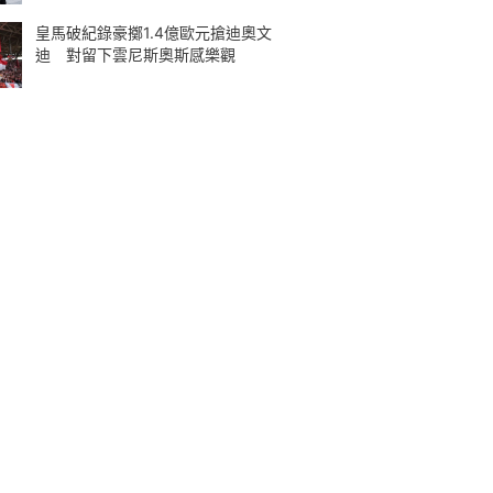
皇馬破紀錄豪擲1.4億歐元搶迪奧文
迪 對留下雲尼斯奧斯感樂觀