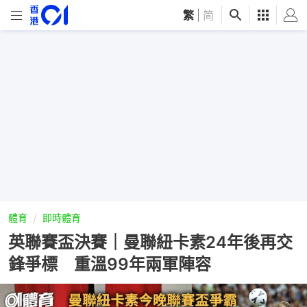
繁
|
简
體育
即時體育
英聯賽盃決賽｜曼聯紐卡素24年後再交
鋒爭標 重溫99年兩軍陣容