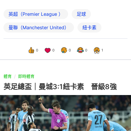
英超（Premier League ）
足球
曼聯（Manchester United）
紐卡素
0
0
0
0
1
體育
即時體育
英足總盃｜曼城3:1紐卡素 晉級8強