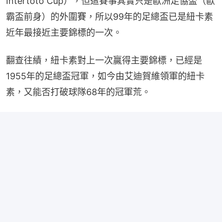
Intertoto Cup），但這賽事其實只是歐洲足協盃（歐
霸盃前身）的外圍賽，所以99年的足總盃已是紐卡素
近年最接近主要錦標的一次。
翻查往績，紐卡素對上一次贏得主要錦標，已經是
1955年的足總盃冠軍，如今由艾迪賀維領軍的紐卡
素，又能否打破球隊68年的冠軍荒。