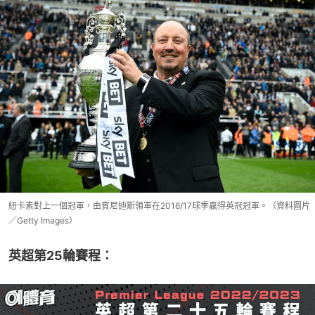
紐卡素對上一個冠軍，由賓尼迪斯領軍在2016/17球季贏得英冠冠軍。（資料圖片
／Getty Images）
英超第25輪賽程：