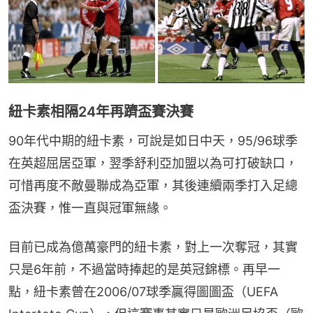
紐卡素相隔24年再躋盃賽決賽
90年代中期的紐卡素，可說是如日中天，95/96球季
在英超屈居亞軍，翌季舒利亞加盟以為可打破缺口，
可惜再度不敵曼聯成為亞軍，其後連續兩季打入足總
盃決賽，惟一直與冠軍無緣。
目前已成為億萬豪門的紐卡素，對上一次奪冠，其實
只是6年前，不過當時捧起的是英冠錦標。再早一
點，紐卡素曾在2006/07球季贏得圖圖盃（UEFA 