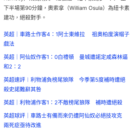
下半場第90分鐘，奧索拿（William Osula）為紐卡素
建功，絕殺對手。
英超｜車路士作客4：1阿士東維拉 祖奧柏度演帽子
戲法
英超｜阿仙奴作客1：0白禮頓 曼城遭諾定咸森林逼
和2：2
英超速評︱利物浦負榜尾狼隊 今季第5度補時遭絕
殺史諾難辭其咎
英超｜利物浦作客1：2不敵榜尾狼隊 補時遭絕殺
英超球評｜車路士有備而來仍遭阿仙奴必絕技攻克
兩死症亟待改進