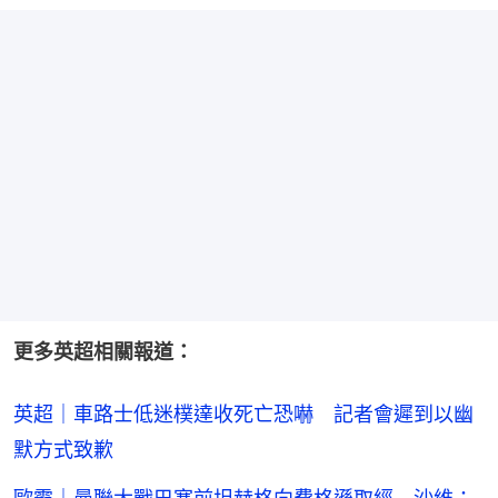
更多英超相關報道：
英超｜車路士低迷樸達收死亡恐嚇 記者會遲到以幽
默方式致歉