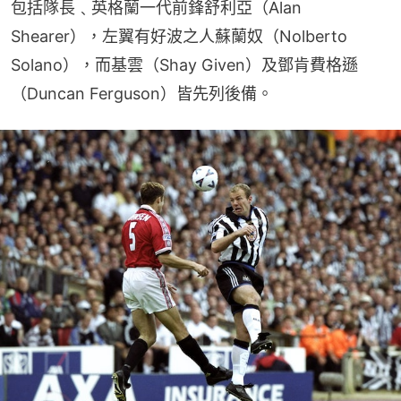
包括隊長﹑英格蘭一代前鋒舒利亞（Alan 
Shearer），左翼有好波之人蘇蘭奴（Nolberto 
Solano），而基雲（Shay Given）及鄧肯費格遜
（Duncan Ferguson）皆先列後備。