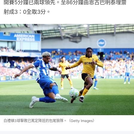
開賽5分鐘已兩球領先。至86分鐘由恩古巴明泰埋齋
射成3：0全取3分。
白禮頓3球擊敗已篤定降班的包尾狼隊。（Getty Images）