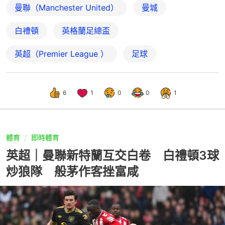
曼聯（Manchester United）
曼城
白禮頓
英格蘭足總盃
英超（Premier League ）
足球
6
1
0
0
1
體育
即時體育
英超｜曼聯新特蘭互交白卷 白禮頓3球
炒狼隊 般茅作客挫富咸