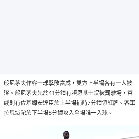
般尼茅夫作客一球擊敗富咸，雙方上半場各有一人被
逐。般尼茅夫先於41分鐘有賴恩基士堤被罰離場，富
咸則有佐基姆安達臣於上半場補時7分鐘領紅牌。客軍
拉恩域陀於下半場8分鐘攻入全場唯一入球。