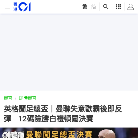
繁
|
简
體育
即時體育
英格蘭足總盃｜曼聯失意歐霸後即反
彈 12碼險勝白禮頓闖決賽