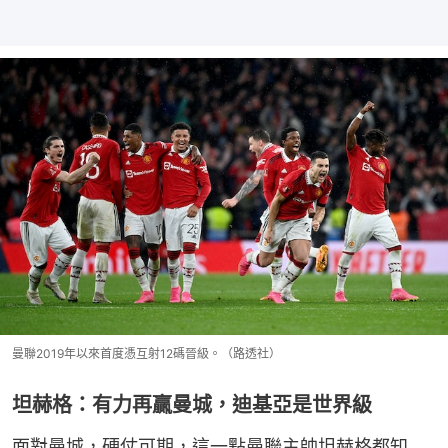
曼聯2019年以來首度憑互射12碼晉級。（路透社）
坦赫格：有力再贏曼城，迪基亞是世界級
面對曼城，硬仗可期，這一點曼聯主帥坦赫格都知