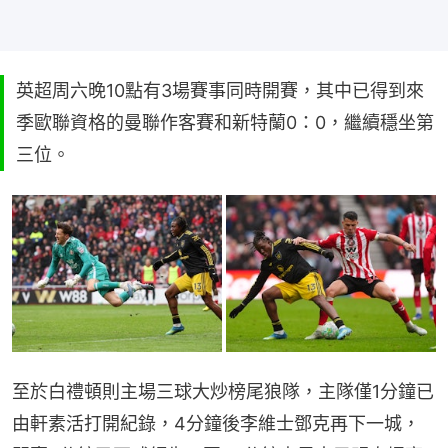
英超周六晚10點有3場賽事同時開賽，其中已得到來
季歐聯資格的曼聯作客賽和新特蘭0：0，繼續穩坐第
三位。
至於白禮頓則主場三球大炒榜尾狼隊，主隊僅1分鐘已
由軒素活打開紀錄，4分鐘後李維士鄧克再下一城，