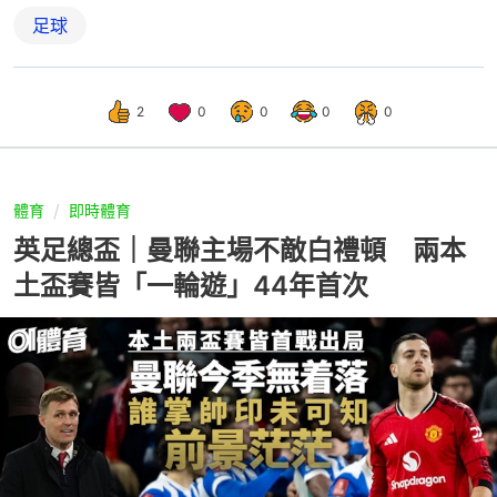
足球
2
0
0
0
0
體育
即時體育
英足總盃｜曼聯主場不敵白禮頓 兩本
土盃賽皆「一輪遊」44年首次