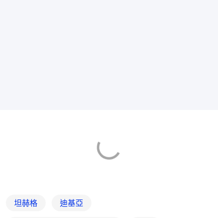
坦赫格
迪基亞