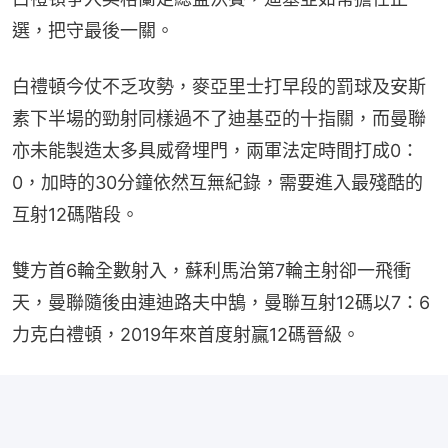
選，把守最後一關。
白禮頓今仗不乏攻勢，麥亞里士打早段的罰球及安斯
素下半場的勁射同樣過不了迪基亞的十指關，而曼聯
亦未能製造太多具威脅埋門，兩軍法定時間打成0：
0，加時的30分鐘依然互無紀錄，需要進入最殘酷的
互射12碼階段。
雙方首6輪全數射入，蘇利馬治第7輪主射卻一飛衝
天，曼聯隨後由連迪路夫中鵠，曼聯互射12碼以7：6
力克白禮頓，2019年來首度射贏12碼晉級。