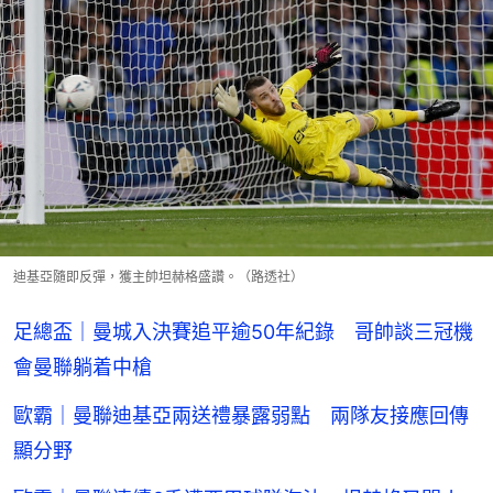
迪基亞隨即反彈，獲主帥坦赫格盛讚。（路透社）
足總盃｜曼城入決賽追平逾50年紀錄 哥帥談三冠機
會曼聯躺着中槍
歐霸｜曼聯迪基亞兩送禮暴露弱點 兩隊友接應回傳
顯分野