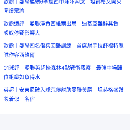
歐霸｜曼聯連續6季遭西甲球隊淘汰 坦赫格又開火
鬧爆眾將
歐霸速評｜曼聯淨負西維爾出局 迪基亞難辭其咎
般奴停賽影響大
歐霸｜曼聯四名傷兵回歸訓練 首席射手拉舒福特隨
隊作客西維爾
01球評｜曼聯英超挫森林4點戰術觀察 最強中場歸
位組織如魚得水
英超｜安東尼破入球荒傳射助曼聯奠勝 坦赫格盛讚
殺着似一名宿