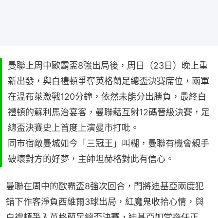
曼聯上周中歐霸盃8強出局後，周日（23日）晚上重
新出發，與白禮頓爭奪英格蘭足總盃決賽席位，兩軍
在溫布萊激戰120分鐘，依然未能分出勝負，最終白
禮頓的蘇利馬治宴客，曼聯藉互射12碼晉級決賽，足
總盃決賽史上首度上演曼市打吡。
同市宿敵曼城如今「三冠王」叫糊，曼聯有機會親手
破壞對方的好夢，主帥坦赫格對此有信心。
曼聯在周中的歐霸盃8強次回合，門將迪基亞兩度犯
錯下作客淨負西維爾3球出局，紅魔鬼收拾心情，與
白禮頓爭入英格蘭足總盃決賽，迪基亞如常擔任正