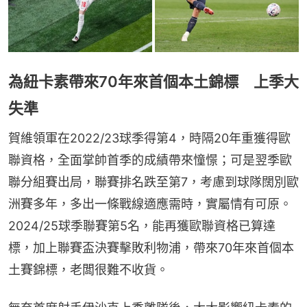
為紐卡素帶來70年來首個本土錦標 上季大
失準
賀維領軍在2022/23球季得第4，時隔20年重獲得歐
聯資格，全面掌帥首季的成績帶來憧憬；可是翌季歐
聯分組賽出局，聯賽排名跌至第7，考慮到球隊闊別歐
洲賽多年，多出一條戰線適應需時，實屬情有可原。
2024/25球季聯賽第5名，能再獲歐聯資格已算達
標，加上聯賽盃決賽擊敗利物浦，帶來70年來首個本
土賽錦標，老闆很難不收貨。