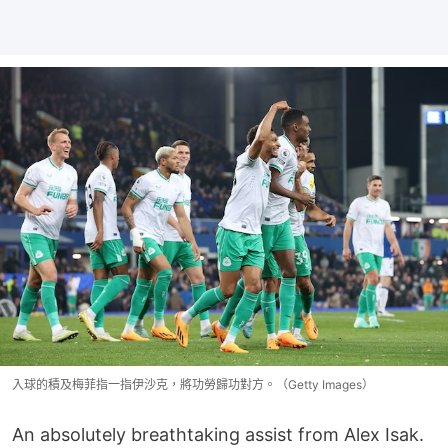
入球的積及梅菲指一指伊沙克，將功勞歸功對方。（Getty Images）
An absolutely breathtaking assist from Alex Isak.