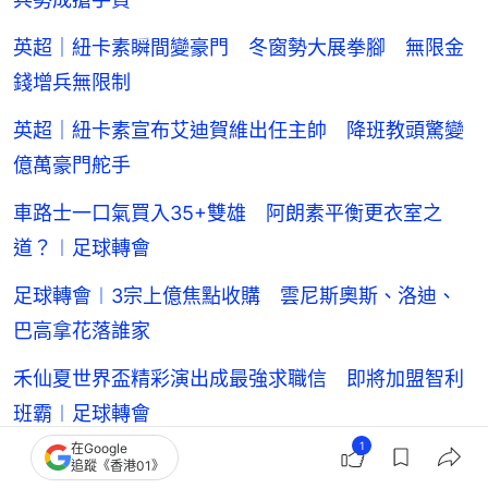
英超｜紐卡素瞬間變豪門 冬窗勢大展拳腳 無限金
錢增兵無限制
英超｜紐卡素宣布艾迪賀維出任主帥 降班教頭驚變
億萬豪門舵手
車路士一口氣買入35+雙雄 阿朗素平衡更衣室之
道？︱足球轉會
足球轉會︱3宗上億焦點收購 雲尼斯奧斯、洛迪、
巴高拿花落誰家
禾仙夏世界盃精彩演出成最強求職信 即將加盟智利
班霸︱足球轉會
1
在Google
足球轉會｜韓國中場李剛仁3500萬歐元加盟馬體會
追蹤《香港01》