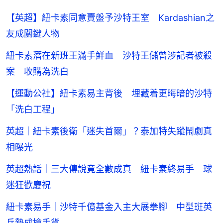
【英超】紐卡素同意賣盤予沙特王室 Kardashian之
友成關鍵人物
紐卡素潛在新班王滿手鮮血 沙特王儲曾涉記者被殺
案 收購為洗白
【運動公社】紐卡素易主背後 埋藏着更晦暗的沙特
「洗白工程」
英超｜紐卡素後衛「迷失首爾」？泰加特失蹤鬧劇真
相曝光
英超熱話｜三大傳說竟全數成真 紐卡素終易手 球
迷狂歡慶祝
紐卡素易手｜沙特千億基金入主大展拳腳 中型班英
兵勢成搶手貨