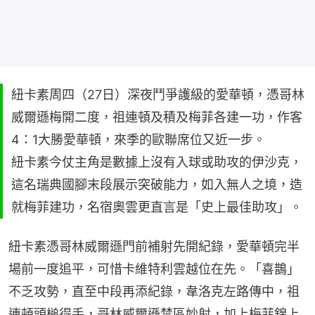
紐卡素周四（27日）深夜鬥爭護級的愛華頓，憑哥林
威爾遜梅開二度，祖連頓及積及梅菲各建一功，作客
4：1大勝愛華頓，來季的歐聯席位又近一步。
紐卡素今仗主角是數據上沒有入球或助攻的伊沙克，
這名瑞典國腳末段展示突破能力，如入無人之境，造
就梅菲建功，名宿奧雲更直言是「史上最佳助攻」。
紐卡素憑哥林威爾遜門前補射先開紀錄，愛華頓完半
場前一度追平，可惜卡維特利雲越位在先。「喜鵲」
不乏攻勢，直至中段再添紀錄，韋洛克左路傳中，祖
連頓頭槌得手，哥林威爾遜禁區妙射，加上梅菲錦上