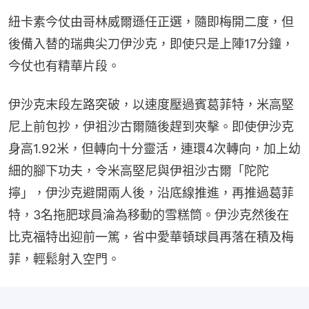
紐卡素今仗由哥林威爾遜任正選，隨即梅開二度，但
後備入替的瑞典尖刀伊沙克，即使只是上陣17分鐘，
今仗也有精華片段。
伊沙克末段左路突破，以速度壓過賓葛菲特，米高堅
尼上前包抄，伊祖沙古爾隨後趕到夾擊。即使伊沙克
身高1.92米，但轉向十分靈活，連環4次轉向，加上幼
細的腳下功夫，令米高堅尼與伊祖沙古爾「陀陀
擰」，伊沙克避開兩人後，沿底線推進，再推過葛菲
特，3名拖肥球員淪為移動的雪糕筒。伊沙克然後在
比克福特出迎前一篤，省中愛華頓球員再落在積及梅
菲，輕鬆射入空門。