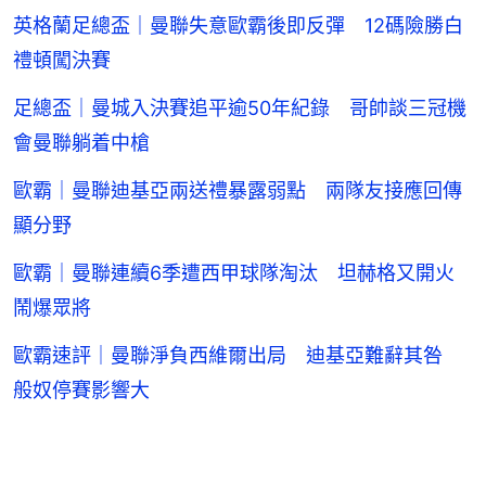
英格蘭足總盃｜曼聯失意歐霸後即反彈 12碼險勝白
禮頓闖決賽
足總盃｜曼城入決賽追平逾50年紀錄 哥帥談三冠機
會曼聯躺着中槍
歐霸｜曼聯迪基亞兩送禮暴露弱點 兩隊友接應回傳
顯分野
歐霸｜曼聯連續6季遭西甲球隊淘汰 坦赫格又開火
鬧爆眾將
歐霸速評｜曼聯淨負西維爾出局 迪基亞難辭其咎
般奴停賽影響大