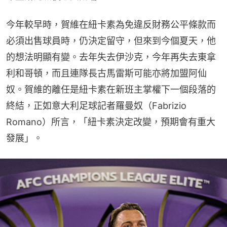
今年較早時，賀維在紐卡素為免違反財務公平條款而
必須出售球員時，仍決定留守，但來到今個夏天，他
的想法明顯有變。去年失去伊沙克，今年再失去東拿
利和哥頓，而且連隊長古馬雷斯可能亦將加盟阿仙
奴。賀維的離任是紐卡素在新班主掌權下一個段落的
終結，正如意大利足球記者羅曼奴（Fabrizio 
Romano）所言，「紐卡素決定改變，預期會有重大
發展」。