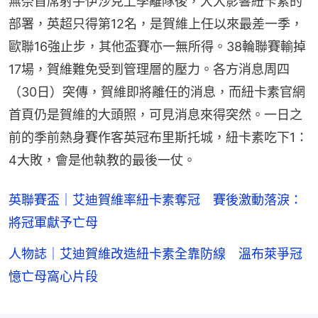
無奈首席射手伊沙克上季離隊後，大大影響紐卡素的
部署，英超只得第12名，是賀維上任以來最差一季，
歐聯16強止步，其他盃賽亦一無所得。38輪聯賽輸掉
17場，賀維難免受到管理層的壓力。各方消息周四
（30日）突傳，賀維即將離任的消息，而紐卡素官網
首頁仍是賀維的大頭照，可見消息來得突然。一日之
前的季前熱身賽作客英冠布里斯托城，紐卡素吃下1：
4大敗，會是他執教的最後一仗。
英聯賽盃｜艾迪賀維率紐卡素奪冠 賽後激動落淚：
將冠軍獻予亡母
人物誌｜艾迪賀維改造紐卡素全靠防線 溫布萊爭冠
憶亡母窩心片段