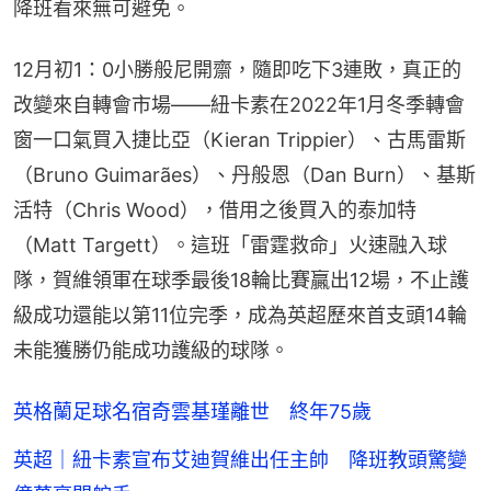
降班看來無可避免。
12月初1：0小勝般尼開齋，隨即吃下3連敗，真正的
改變來自轉會市場——紐卡素在2022年1月冬季轉會
窗一口氣買入捷比亞（Kieran Trippier）、古馬雷斯
（Bruno Guimarães）、丹般恩（Dan Burn）、基斯
活特（Chris Wood），借用之後買入的泰加特
（Matt Targett）。這班「雷霆救命」火速融入球
隊，賀維領軍在球季最後18輪比賽贏出12場，不止護
級成功還能以第11位完季，成為英超歷來首支頭14輪
未能獲勝仍能成功護級的球隊。
英格蘭足球名宿奇雲基瑾離世 終年75歲
英超｜紐卡素宣布艾迪賀維出任主帥 降班教頭驚變