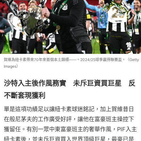
賀維為紐卡素帶來70年來首個本土錦標——。2024/25球季贏得聯賽盃。（Getty
Images）
沙特入主後作風務實 未斥巨資買巨星 反
不斷套現獲利
單是這項功績足以讓紐卡素球迷銘記，加上賀維昔日
在般尼茅夫的工作廣受好評，讓他在富豪班主操控下
獲留任。有別一眾中東富豪班主的奢華作風，PIF入主
紐卡素後，並未斥巨資買入世界頂級巨星，最豪已是