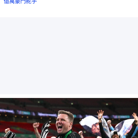
億萬豪門舵手