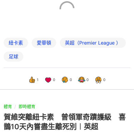
紐卡素
愛華頓
英超（Premier League ）
足球
1
0
0
0
0
體育
即時體育
賀維突離紐卡素 曾領軍奇蹟護級 喜
鵲10天內嘗盡生離死別︱英超