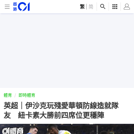
繁
|
简
體育
即時體育
英超｜伊沙克玩殘愛華頓防線造就隊
友 紐卡素大勝前四席位更穩陣