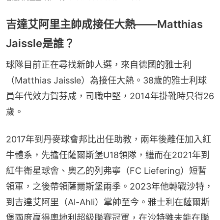
吉達艾阿里主帥成接任大熱——Matthias
Jaissle是誰？
球隊目前正在尋找新帥人選，來自德國的雅士利
（Matthias Jaissle）為接任大熱。38歲的雅士利球
員年代效力賀芬咸，司職中堅，2014年掛靴時只得26
歲。
2017年到丹麥球會邦比出任助教，兩年後離任加入紅
牛體系，先擔任薩爾斯堡U18領隊，繼而在2021年到
紅牛衛星球會、奧乙的列弗寧（FC Liefering）短暫
領軍，之後帶領薩爾斯堡兩季。2023年他轉戰沙特，
到吉達艾阿里（Al-Ahli）掌帥至今。雅士利在薩爾斯
堡兩度贏得奧地利超級聯賽冠軍，在沙特雖未能在聯