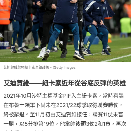
艾迪賀維曾領紐卡素奇蹟護級。(Getty Images)
艾迪賀維——紐卡素近年從谷底反彈的英雄
2021年10月沙特主權基金PIF入主紐卡素，當時喜鵲
在布魯士領軍下尚未在2021/22球季取得聯賽勝仗，
終被辭退。至11月初由艾迪賀維接任，聯賽11仗未嘗
一勝，以5分排第19位，他掌帥後頭3仗2和1負，再次