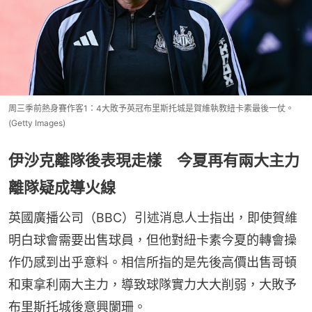
周三季前熱身賽作客1：4大敗予英冠布里斯托城是賀維執教紐卡素最後一仗。
(Getty Images)
伊沙克離隊後表現走樣 今夏再有兩大主力
離隊疑成導火線
英國廣播公司（BBC）引述消息人士指出，即使賀維
明白球會需要出售球員，但他對紐卡素今夏的轉會操
作仍感到出乎意料。相信所指的是先後高價出售哥頓
和東拿利兩大主力，導致球隊實力大大削弱，大敗予
布里斯托城後意興闌珊。