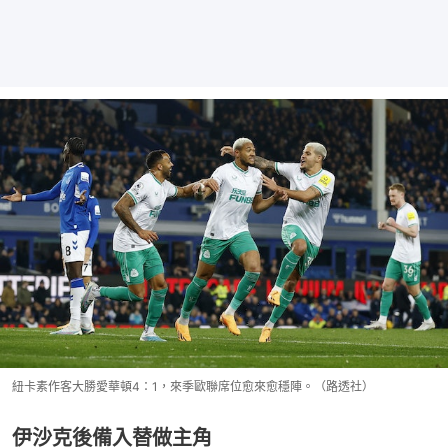
紐卡素作客大勝愛華頓4：1，來季歐聯席位愈來愈穩陣。（路透社）
伊沙克後備入替做主角