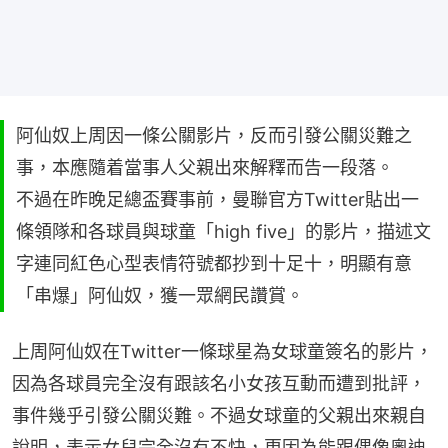
阿仙奴上周因一條公關影片，反而引發公關災難之
事，本應隨着當事人父親出來解釋而告一段落。
不過在昨晚足總盃賽事前，曼聯官方Twitter貼出一
條領隊和各球員與球童「high five」的影片，描述文
字連同紅色心型表情符號都抄到十足十，明顯有意
「串爆」阿仙奴，獲一眾網民讚賞。
上周阿仙奴在Twitter一條球星為女球童簽名的影片，
因為各球員完全沒有跟該名小女孩互動而遭到批評，
事件幾乎引發公關災難。不過女球童的父親出來親自
說明，表示女兒完全沒有不快，更因為能跟偶像奧迪