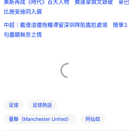
美斯再成《時代》百大人物 費達拿撰文致敬 麥巴
比施安迪同入選
中超｜戴偉浚遭拖糧滯留深圳隊陷尷尬處境 簡單3
句盡顯無奈之情
足球
足球熱話
曼聯（Manchester United）
阿仙奴