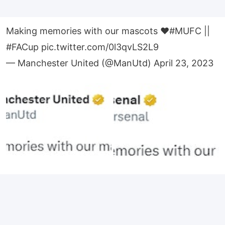
Making memories with our mascots ❤️
#MUFC
||
#FACup
pic.twitter.com/0l3qvLS2L9
— Manchester United (@ManUtd)
April 23, 2023