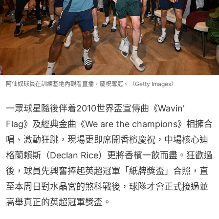
阿仙奴球員在訓練基地內觀看直播，慶祝奪冠。（Getty Images）
一眾球星隨後伴着2010世界盃宣傳曲《Wavin' 
Flag》及經典金曲《We are the champions》相擁合
唱、激動狂跳，現場更即席開香檳慶祝，中場核心迪
格蘭賴斯（Declan Rice）更將香檳一飲而盡。狂歡過
後，球員先興奮捧起英超冠軍「紙牌獎盃」合照，直
至本周日對水晶宮的煞科戰後，球隊才會正式接過並
高舉真正的英超冠軍獎盃。