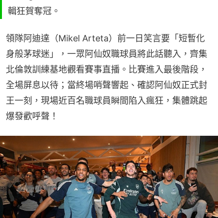
輯狂賀奪冠。
領隊阿迪達（Mikel Arteta）前一日笑言要「短暫化
身般茅球迷」，一眾阿仙奴職球員將此話聽入，齊集
北倫敦訓練基地觀看賽事直播。比賽進入最後階段，
全場屏息以待；當終場哨聲響起、確認阿仙奴正式封
王一刻，現場近百名職球員瞬間陷入瘋狂，集體跳起
爆發歡呼聲！