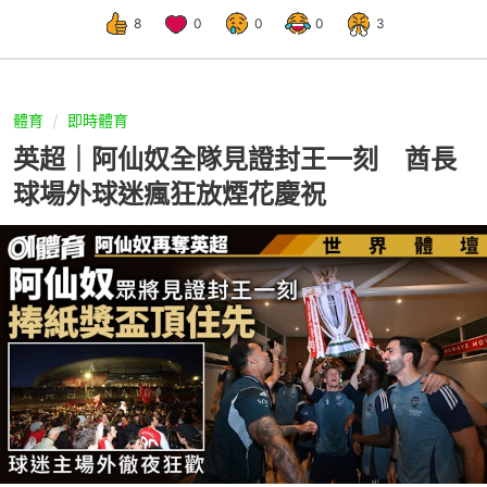
8
0
0
0
3
體育
即時體育
英超｜阿仙奴全隊見證封王一刻 酋長
球場外球迷瘋狂放煙花慶祝