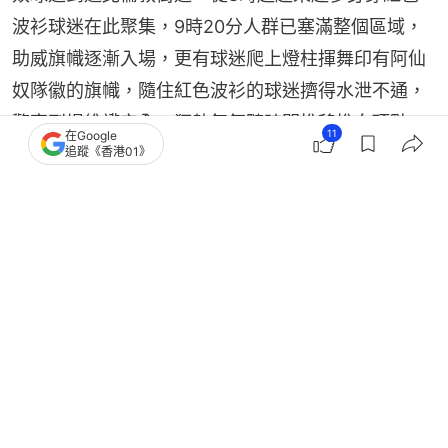
波衫球迷在此聚集，9時20分人群已塞滿整個區域，
助威旗幟逐漸入場，更有球迷爬上燈柱揮舞印有阿仙
奴隊徽的旗幟，隨住紅色波衫的球迷擠得水泄不通，
警察到場維護安全。狂熱氣氛隨時間推移推向頂點，
11
在Google
半空瀰漫着紅色煙霧。部分球迷在訓練基地外等候球
追蹤《香港01》
員回家時一同慶祝。