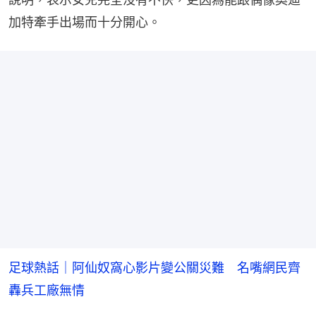
加特牽手出場而十分開心。
足球熱話｜阿仙奴窩心影片變公關災難 名嘴網民齊
轟兵工廠無情