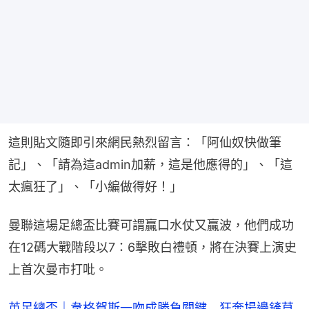
這則貼文隨即引來網民熱烈留言：「阿仙奴快做筆
記」、「請為這admin加薪，這是他應得的」、「這
太瘋狂了」、「小編做得好！」
曼聯這場足總盃比賽可謂贏口水仗又贏波，他們成功
在12碼大戰階段以7：6擊敗白禮頓，將在決賽上演史
上首次曼市打吡。
英足總盃｜韋格賀斯一吻成勝負關鍵 狂奔場邊鏟草