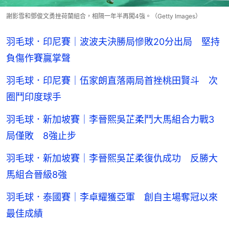
謝影雪和鄧俊文勇挫荷蘭組合，相隔一年半再闖4強。（Getty Images）
羽毛球．印尼賽｜波波夫決勝局慘敗20分出局 堅持
負傷作賽贏掌聲
羽毛球．印尼賽｜伍家朗直落兩局首挫桃田賢斗 次
圈鬥印度球手
羽毛球．新加坡賽｜李晉熙吳芷柔鬥大馬組合力戰3
局僅敗 8強止步
羽毛球．新加坡賽｜李晉熙吳芷柔復仇成功 反勝大
馬組合晉級8強
羽毛球．泰國賽｜李卓耀獲亞軍 創自主場奪冠以來
最佳成績