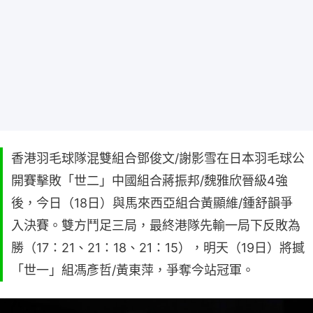
香港羽毛球隊混雙組合鄧俊文/謝影雪在日本羽毛球公
開賽擊敗「世二」中國組合蔣振邦/魏雅欣晉級4強
後，今日（18日）與馬來西亞組合黃顯維/鍾舒韻爭
入決賽。雙方鬥足三局，最終港隊先輸一局下反敗為
勝（17：21、21：18、21：15），明天（19日）將撼
「世一」組馮彥哲/黃東萍，爭奪今站冠軍。