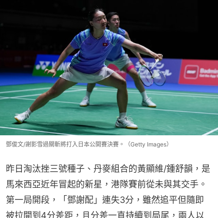
鄧俊文/謝影雪過關斬將打入日本公開賽決賽。（Getty Images）
昨日淘汰挫三號種子、丹麥組合的黃顯維/鍾舒韻，是
馬來西亞近年冒起的新星，港隊賽前從未與其交手。
第一局開段，「鄧謝配」連失3分，雖然追平但隨即
被拉開到4分差距，且分差一直持續到局尾，兩人以