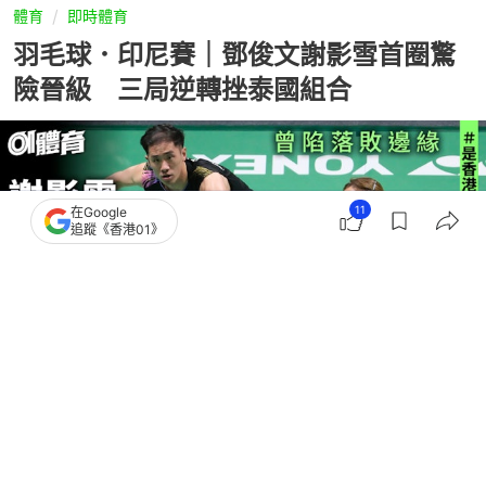
體育
即時體育
羽毛球．印尼賽｜鄧俊文謝影雪首圈驚
險晉級 三局逆轉挫泰國組合
11
在Google
追蹤《香港01》
撰文：
趙子晉
出版：
2026-06-02 13:17
更新：
2026-06-02 14:03