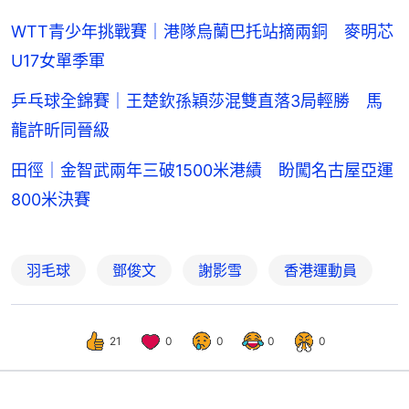
WTT青少年挑戰賽｜港隊烏蘭巴托站摘兩銅 麥明芯
U17女單季軍
乒乓球全錦賽｜王楚欽孫穎莎混雙直落3局輕勝 馬
龍許昕同晉級
田徑｜金智武兩年三破1500米港績 盼闖名古屋亞運
800米決賽
羽毛球
鄧俊文
謝影雪
香港運動員
21
0
0
0
0