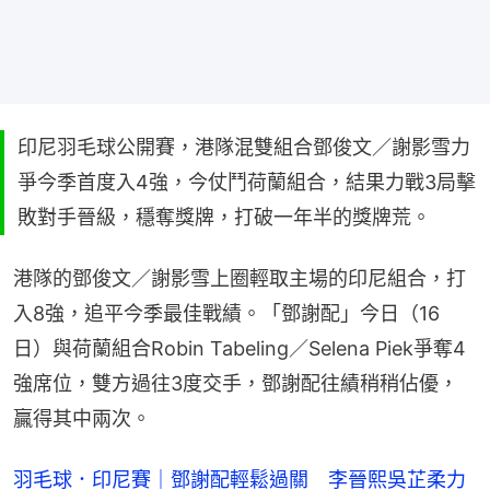
印尼羽毛球公開賽，港隊混雙組合鄧俊文／謝影雪力
爭今季首度入4強，今仗鬥荷蘭組合，結果力戰3局擊
敗對手晉級，穩奪獎牌，打破一年半的獎牌荒。
港隊的鄧俊文／謝影雪上圈輕取主場的印尼組合，打
入8強，追平今季最佳戰績。「鄧謝配」今日（16
日）與荷蘭組合Robin Tabeling／Selena Piek爭奪4
強席位，雙方過往3度交手，鄧謝配往績稍稍佔優，
贏得其中兩次。
羽毛球．印尼賽｜鄧謝配輕鬆過關　李晉熙吳芷柔力