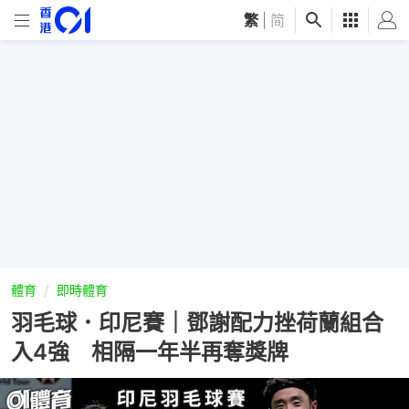
繁
|
简
體育
即時體育
羽毛球．印尼賽｜鄧謝配力挫荷蘭組合
入4強 相隔一年半再奪獎牌