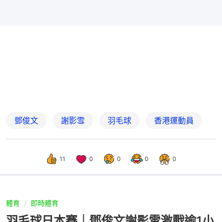
鄧俊文
謝影雪
羽毛球
香港運動員
11
0
0
0
0
體育
即時體育
羽毛球日本賽｜鄧俊文謝影雪激戰逾1小