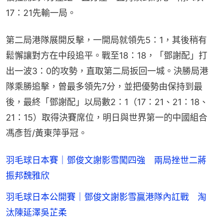
17：21先輸一局。
第二局港隊展開反擊，一開局就領先5：1，其後稍有
鬆懈讓對方在中段追平。戰至18：18，「鄧謝配」打
出一波3：0的攻勢，直取第二局扳回一城。決勝局港
隊乘勝追擊，曾最多領先7分，並把優勢由保持到最
後，最終「鄧謝配」以局數2：1（17：21、21：18、
21：15）取得決賽席位，明日與世界第一的中國組合
馮彥哲/黃東萍爭冠。
羽毛球日本賽｜鄧俊文謝影雪闖四強 兩局挫世二蔣
振邦魏雅欣
羽毛球日本公開賽｜鄧俊文謝影雪贏港隊內訌戰 淘
汰陳延澤吳芷柔