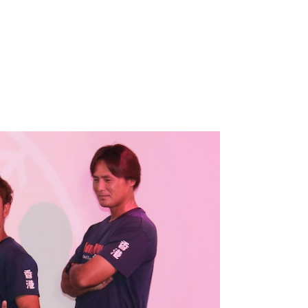
馬。（袁志浩攝）