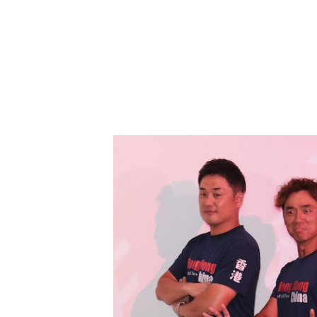
港隊三名教練均來自日本，總教練大島田（中）十分鬼
隊員為亞運辭工：一切也值得