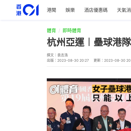
港聞
娛樂
酒店優惠碼
天氣消
體育
即時體育
杭州亞運︱壘球港隊
撰文：
袁志浩
出版：
2023-08-30 20:27
更新：
2023-08-30 20