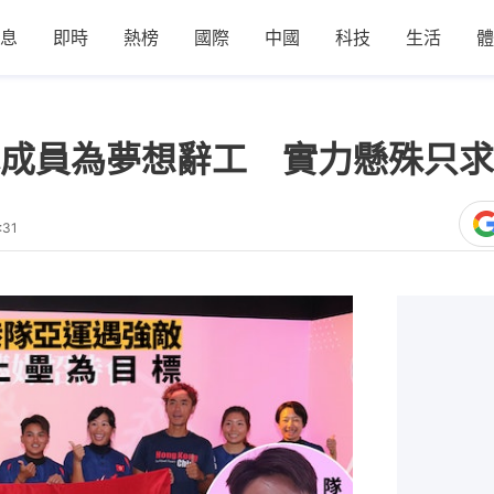
息
即時
熱榜
國際
中國
科技
生活
體
成員為夢想辭工 實力懸殊只求
:31