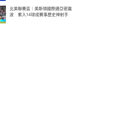
北美聯賽盃｜美斯領國際邁亞密贏
波 累入14球成賽事歷史神射手