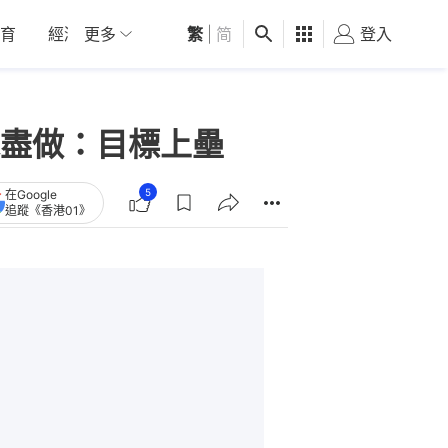
育
經濟
更多
01深圳
繁
觀點
|
简
健康
好食玩飛
登入
女
盡做：目標上壘
5
在Google
追蹤《香港01》