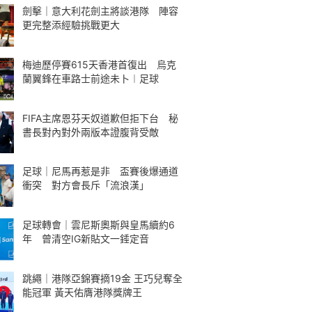
劍擊｜意大利花劍主將談港隊 陣容
更完整添經驗挑戰更大
梅迪歷停賽615天香港首復出 烏克
蘭翼鋒在車路士前途未卜︱足球
FIFA主席恩芬天奴道歉但拒下台 秘
書長對內對外兩版本證腹背受敵
足球｜尼馬再惹是非 盃賽後爆通道
衝突 對方會長斥「流浪漢」
足球轉會｜雲尼斯奧斯與皇馬續約6
年 曾清空IG新貼文一錘定音
跳繩｜港隊亞錦賽摘19金 王巧兒奪全
能冠軍 黃天佑膺港隊獎牌王