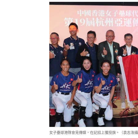
女子壘球港隊會見傳媒，在記招上獲授旗。（袁志浩攝