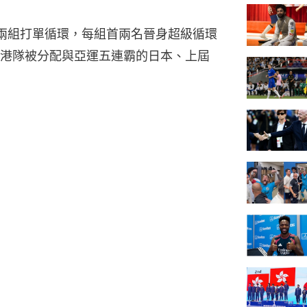
兩組打單循環，每組首兩名晉身超級循環
港隊被分配與亞運五連霸的日本、上屆