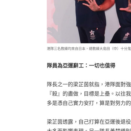
隊長之一的梁芷茵就指，港隊面對強
『殺』的盡做，目標是上壘。以往我
多是憑自己實力安打，算是對努力的
梁芷茵透露，自己打算在亞運後退役
太多而影響表現。另一隊長黃楚曦則
算」，包括她在內的至少3名隊員，
作。