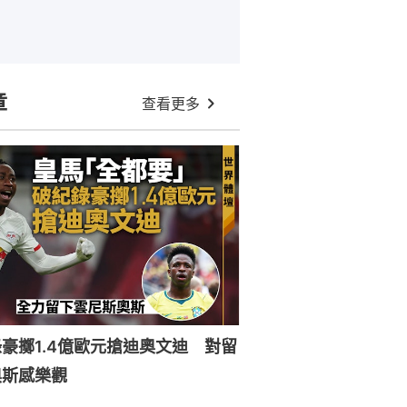
章
查看更多
豪擲1.4億歐元搶迪奧文迪 對留
奧斯感樂觀