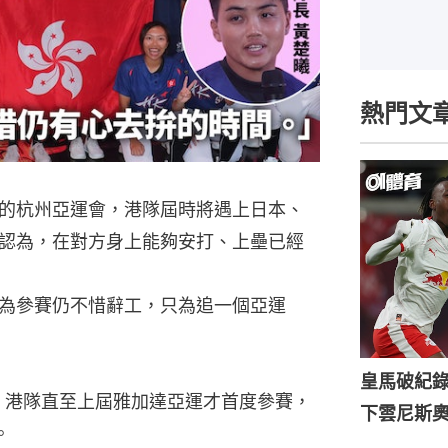
熱門文
的杭州亞運會，港隊屆時將遇上日本、
認為，在對方身上能夠安打、上壘已經
為參賽仍不惜辭工，只為追一個亞運
皇馬破紀錄
目，港隊直至上屆雅加達亞運才首度參賽，
下雲尼斯
。