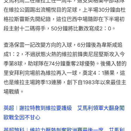
艾馬利周二在維拉上任一周年，這支英格蘭中部球隊
在維拉公園踢出流暢悅目的足球，上半場30分鐘由杜
格拉斯霤斯先開紀錄，這位巴西中場隨即在下半場初
段主射十二碼得手，50分鐘將比數改寫成2：0。
查洛保雲一記改變方向的入球，6分鐘後為韋斯咸追
成1：2，不過狀態火熱的維拉前鋒奧尼屈堅斯攻入今
季第8球，助球隊在74分鐘重奪2球優勢。後備入替的
里安拜利完場前為維拉再入一球，奠定4：1勝果，這
也是維拉主場跨季13連勝，創下自1983年以來最佳主
場戰績。
英超︱謝拉特教到維拉要護級 艾馬利領軍大翻身闖
歐戰全因不甘心
英超煞科︱維拉力壓熱刺奪歐洲賽最後一席 艾馬利