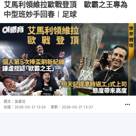
艾馬利領維拉歐戰登頂 歐霸之王專為
中型班妙手回春︱足球
撰文：
吳慕兒
出版：
2026-05-21 12:24
更新：
2026-05-21 13:37