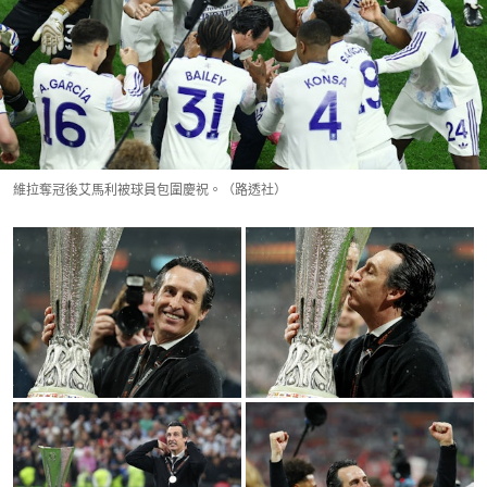
維拉奪冠後艾馬利被球員包圍慶祝。（路透社）