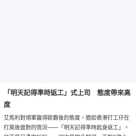
「明天記得準時返工」式上司 態度帶來高
度
艾馬利對領軍贏得歐霸後的態度，猶如香港打工仔在
打風後面對的情況——「明天記得準時起身返工」。