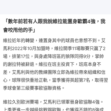
「數年前若有人跟我說維拉能置身歐霸4強，我
會咬甩他的手」
維拉近年的轉變，連置身其中的球員也意想不到。艾
馬利2022年10月加盟時，維拉開季11場聯賽只贏了2
場，排第17位，與身處降班區的狼隊同得9分，掌帥
的謝拉特被辭退。維拉在班主投資下，班底本身不
差，艾馬利與他的教練團隊立即為維拉帶來組織和信
心，球隊很快重拾正軌，當季獲得英超第7名，取得翌
季球會第三級賽事歐協聯資格。
維拉久別歐洲賽場，艾馬利已領軍晉身歐協聯4強。
上季更進一步越級挑戰踢歐聯，也獲得不錯的8強成