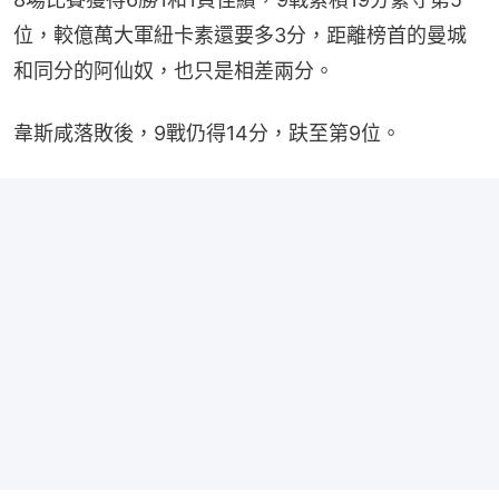
位，較億萬大軍紐卡素還要多3分，距離榜首的曼城
和同分的阿仙奴，也只是相差兩分。
韋斯咸落敗後，9戰仍得14分，趺至第9位。