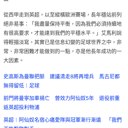
從西甲走到英超，以至縱橫歐洲賽場，長年穩站前列
絕非易事：「我盡量保持平衡，因為我們必須持續地
有很高要求，才能達到我們的平穩水平。」艾馬利說
得輕描淡寫，其實已是信息幻變的足球世界之中，非
常、非常困難才能做到的一點，亦是他長年成功的一
大因素。
史高斯為曼聯把脈 建議清走8將再增兵 馬古尼都
無得留低︱足球
前門將曼寧加車禍亡 曾效力阿仙奴5年 退役前重
返英超投利物浦
英超︱阿仙奴名宿心痛愛隊與冠軍漸行漸遠 「我們