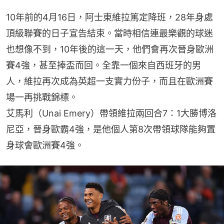
10年前的4月16日，阿士東維拉篤定降班，28年身處
頂級聯賽的日子宣告結束。當時相信連最樂觀的球迷
也想像不到，10年後的這一天，他們會再次晉身歐洲
賽4強，甚至捧盃而回。全靠一個來自西班牙的男
人，維拉再次成為英超一支實力份子，而且在歐洲賽
場一再挑戰錦標。
艾馬利（Unai Emery）帶領維拉兩回合7：1大勝博洛
尼亞，晉身歐霸4強，是他個人第8次帶領球隊能夠置
身球會歐洲賽4強。