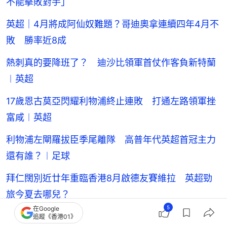
不能擊敗對手」
英超｜4月將成阿仙奴難題？哥迪奧拿連續四年4月不
敗 勝率近8成
熱刺真的要降班了？ 迪沙比領軍首仗作客負新特蘭
︱英超
17歲恩古莫亞閃耀利物浦終止連敗 打通左路領軍挫
富咸︱英超
利物浦左閘羅拔臣季尾離隊 高普年代英超首冠主力
還有誰？︱足球
拜仁闊別近廿年重臨香港8月啟德友賽維拉 英超勁
旅今夏去哪兒？
5
在Google
英超｜阿仙奴主場輸波 領先曼城9分打多2場 下仗
追蹤《香港01》