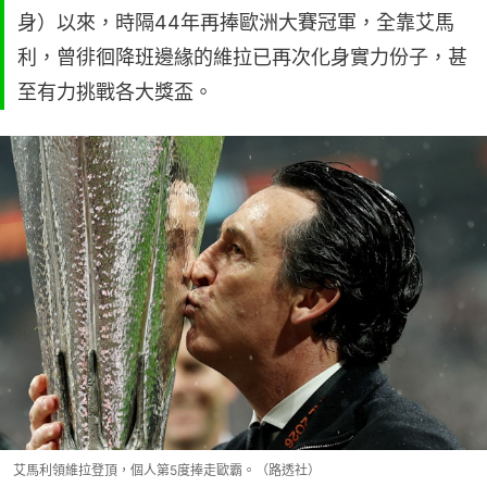
身）以來，時隔44年再捧歐洲大賽冠軍，全靠艾馬
利，曾徘徊降班邊緣的維拉已再次化身實力份子，甚
至有力挑戰各大獎盃。
艾馬利領維拉登頂，個人第5度捧走歐霸。（路透社）