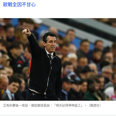
歐戰全因不甘心
艾馬利賽後一席話，猶如跟球員說：「明天記得準時返工」。（路透社）