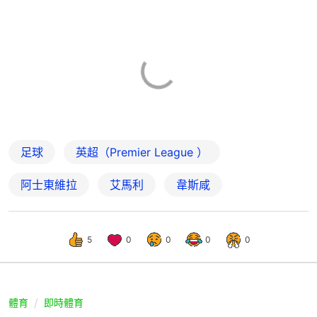
足球
英超（Premier League ）
阿士東維拉
艾馬利
韋斯咸
5
0
0
0
0
體育
即時體育