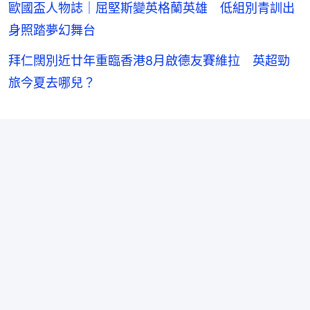
歐國盃人物誌｜屈堅斯變英格蘭英雄 低組別青訓出
身照踏夢幻舞台
拜仁闊別近廿年重臨香港8月啟德友賽維拉 英超勁
旅今夏去哪兒？