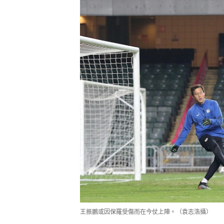
王振鵬或因保羅受傷而在今仗上陣。（袁志浩攝）