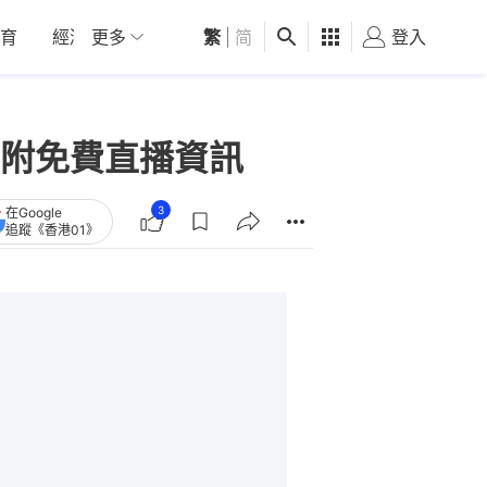
育
經濟
更多
01深圳
繁
觀點
|
简
健康
好食玩飛
登入
女
附免費直播資訊
3
在Google
追蹤《香港01》