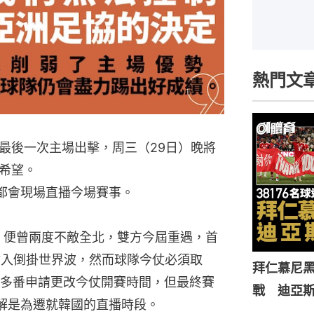
熱門文
最後一次主場出擊，周三（29日）晚將
希望。
直播台都會現場直播今場賽事。
時，便曾兩度不敵全北，雙方今屆重遇，首
射入倒掛世界波，然而球隊今仗必須取
拜仁慕尼黑
多番申請更改今仗開賽時間，但最終賽
戰 迪亞
解是為遷就韓國的直播時段。