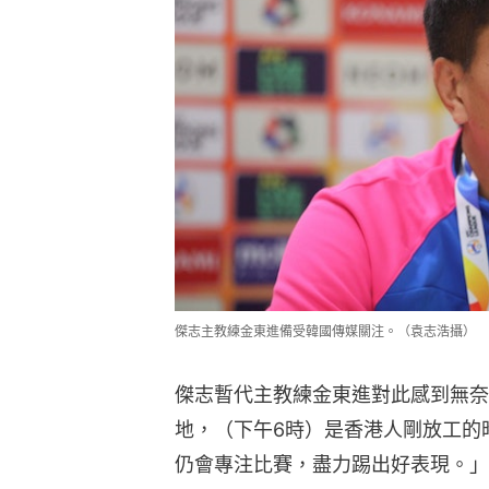
傑志主教練金東進備受韓國傳媒關注。（袁志浩攝）
傑志暫代主教練金東進對此感到無奈
地，（下午6時）是香港人剛放工的
仍會專注比賽，盡力踢出好表現。」