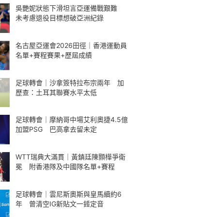
吳艷妮狀態下滑坦言亞運備戰艱難
未考慮退役目標想破亞洲紀錄
名古屋亞運會2026田徑｜香港運動員
名單+賽程賽果+歷屆成績
足球轉會｜沙拿簽特拉布宗兩年 加
歷查：土耳其聯賽水平太低
足球轉會｜摩納哥中場艾利奧捷4.5億
加盟PSG 巴高拿去留未定
WTT瑞典大滿貫｜黃鎮廷陳顥樺爭衛
冕 附香港隊及中國隊名單+賽程
足球轉會｜雲尼斯奧斯與皇馬續約6
年 曾清空IG新貼文一錘定音