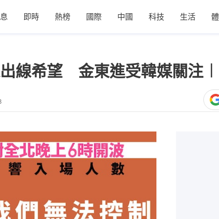
息
即時
熱榜
國際
中國
科技
生活
體
出線希望 金東進受韓媒關注︱
3