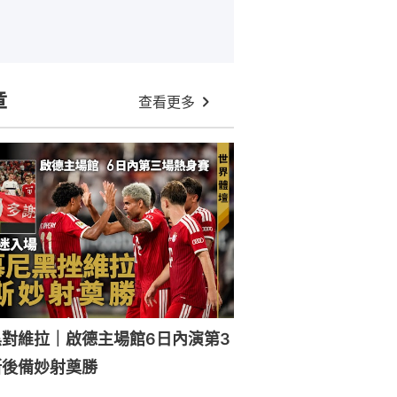
章
查看更多
對維拉｜啟德主場館6日內演第3
斯後備妙射奠勝