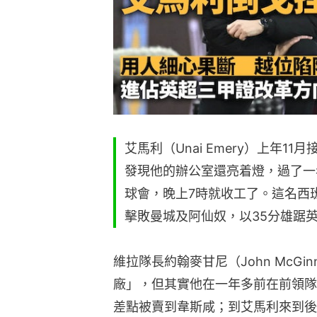
艾馬利（Unai Emery）上年1
發現他的辦公室還亮着燈，過了一
球會，晚上7時就收工了。這名西
擊敗曼城及阿仙奴，以35分雄踞英
維拉隊長約翰麥甘尼（John McG
廠」，但其實他在一年多前在前領隊
差點被賣到韋斯咸；到艾馬利來到後