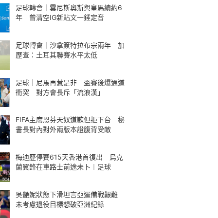
足球轉會｜雲尼斯奧斯與皇馬續約6
年 曾清空IG新貼文一錘定音
足球轉會｜沙拿簽特拉布宗兩年 加
歷查：土耳其聯賽水平太低
足球｜尼馬再惹是非 盃賽後爆通道
衝突 對方會長斥「流浪漢」
FIFA主席恩芬天奴道歉但拒下台 秘
書長對內對外兩版本證腹背受敵
梅迪歷停賽615天香港首復出 烏克
蘭翼鋒在車路士前途未卜︱足球
吳艷妮狀態下滑坦言亞運備戰艱難
未考慮退役目標想破亞洲紀錄