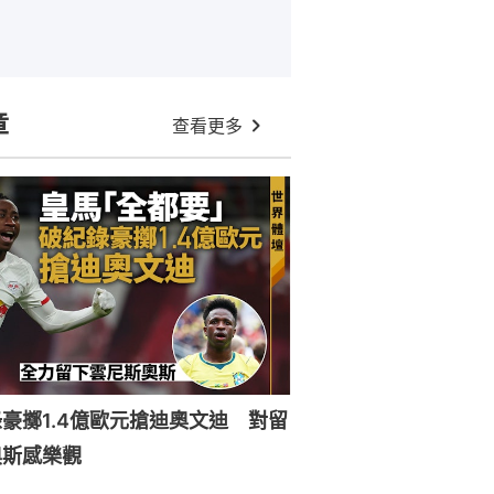
章
查看更多
豪擲1.4億歐元搶迪奧文迪 對留
奧斯感樂觀