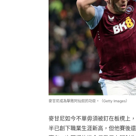
麥甘尼成為擊敗阿仙奴的功臣。（Getty Images）
麥甘尼如今不單毋須被釘在板櫈上，
半已創下職業生涯新高，但他賽後還