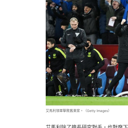
艾馬利領軍擊敗舊東家。（Getty Images）
艾馬利除了擅長研究對手，也對麾下