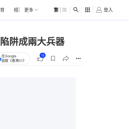
育
經濟
更多
01深圳
繁
觀點
|
简
健康
好食玩飛
登入
女
陷阱成兩大兵器
15
在Google
追蹤《香港01》