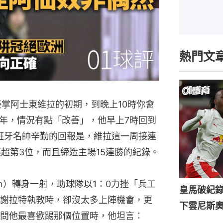
熱門文
1月接掌阿士東維拉的初期，到晚上10時你會
年，情況有點「改善」，他早上7時回到
班牙名帥辛勤的回報是，維拉這一周接連
超第3位，而且締造主場15連勝的紀錄。
inn）轉身一射，助球隊以1：0力挫「兵工
皇馬破紀錄
謝拉特執教時，卻沒太多上陣機會，更
下雲尼斯
問他最喜歡踢那個位置時，他坦言：