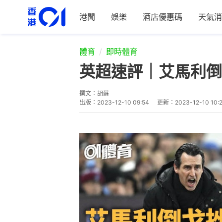
港聞
娛樂
酒店優惠碼
天氣消
體育
即時體育
英超速評｜艾馬利倒
撰文：
胡蘇
出版：
2023-12-10 09:54
更新：
2023-12-10 10: