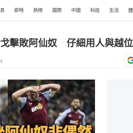
息
即時
熱榜
國際
中國
科技
生活
體
戈擊敗阿仙奴 仔細用人與越位
25