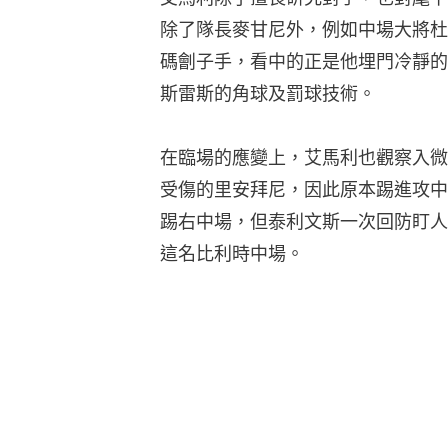
除了隊長麥甘尼外，例如中場大將杜格拉斯
碼劊子手，看中的正是他埋門冷靜的
斯雷斯的角球及罰球技術。
在臨場的應變上，艾馬利也觀察入微
受傷的里安拜尼，因此原本踢進攻中
踢右中場，但泰利文斯一次回防盯人
這名比利時中場。