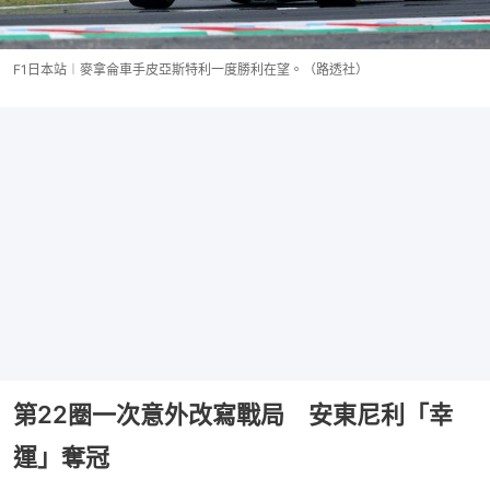
F1日本站︱麥拿侖車手皮亞斯特利一度勝利在望。（路透社）
第22圈一次意外改寫戰局 安東尼利「幸
運」奪冠