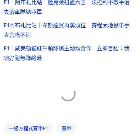
F1．阿布札比站｜陸克萊扭盡六壬 法拉利不敵平治
失落車隊總亞軍
F1阿布札比站｜韋斯達賓再奪頭位 賽程太地獄車手
直言吃不消
F1｜咸美頓被紅牛領隊爆主動傾合作 立即否認：我
哋好耐無聯絡過
一級方程式賽車F1
賽車