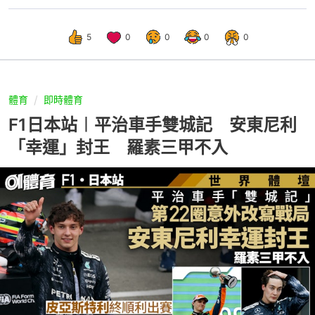
5
0
0
0
0
體育
即時體育
F1日本站︱平治車手雙城記 安東尼利
「幸運」封王 羅素三甲不入