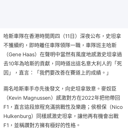
哈斯車隊在香港時間周四（11日）深夜公布，史坦拿
不獲續約，即時離任車隊領隊一職，車隊班主哈斯
（Gene Haas）在聲明中當然有風度地感激史坦拿過
去10年為哈斯的貢獻，同時道出這名意大利人的「死
因」，直言：「我們要改善在賽道上的成績。」
兩名哈斯車手亦先後發文，向史坦拿致意。麥奴臣
（Kevin Magnussen）感激對方在2022年把他帶回
F1，直言這段旅程充滿挑戰性及樂趣；侯根保（Nico 
Hulkenburg）同樣感激史坦拿，讓他再有機會出戰
F1，並稱讚對方擁有極好的性格。