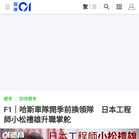
繁
|
简
體育
即時體育
F1｜哈斯車隊開季前換領隊 日本工程
師小松禮雄升職掌舵