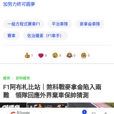
加努力終可圓夢
一級方程式賽車F1
平治車隊
麥拿侖車隊
賽車
佐治羅素（F1車手）
1
0
0
0
0
體育
即時體育
F1阿布札比站｜煞科戰麥拿侖陷入兩
難 領隊回應外界棄車保帥猜測
5
在Google