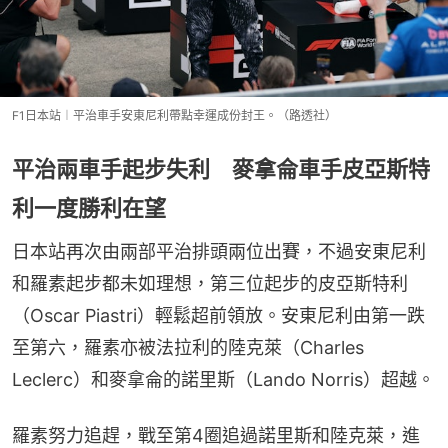
F1日本站︱平治車手安東尼利帶點幸運成份封王。（路透社）
平治兩車手起步失利 麥拿侖車手皮亞斯特
利一度勝利在望
日本站再次由兩部平治排頭兩位出賽，不過安東尼利
和羅素起步都未如理想，第三位起步的皮亞斯特利
（Oscar Piastri）輕鬆超前領放。安東尼利由第一跌
至第六，羅素亦被法拉利的陸克萊（Charles 
Leclerc）和麥拿侖的諾里斯（Lando Norris）超越。
羅素努力追趕，戰至第4圈追過諾里斯和陸克萊，進