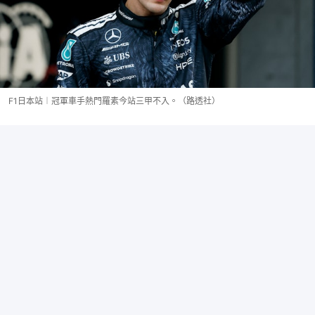
F1日本站︱冠軍車手熱門羅素今站三甲不入。（路透社）