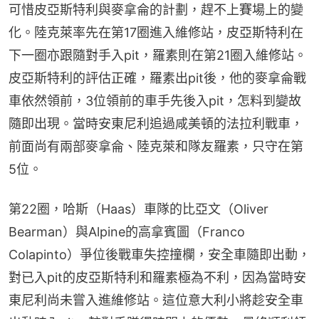
可惜皮亞斯特利與麥拿侖的計劃，趕不上賽場上的變
化。陸克萊率先在第17圈進入維修站，皮亞斯特利在
下一圈亦跟隨對手入pit，羅素則在第21圈入維修站。
皮亞斯特利的評估正確，羅素出pit後，他的麥拿侖戰
車依然領前，3位領前的車手先後入pit，怎料到變故
隨即出現。當時安東尼利追過咸美頓的法拉利戰車，
前面尚有兩部麥拿侖、陸克萊和隊友羅素，只守在第
5位。
第22圈，哈斯（Haas）車隊的比亞文（Oliver 
Bearman）與Alpine的高拿賓圖（Franco 
Colapinto）爭位後戰車失控撞欄，安全車隨即出動，
對已入pit的皮亞斯特利和羅素極為不利，因為當時安
東尼利尚未嘗入進維修站。這位意大利小將趁安全車