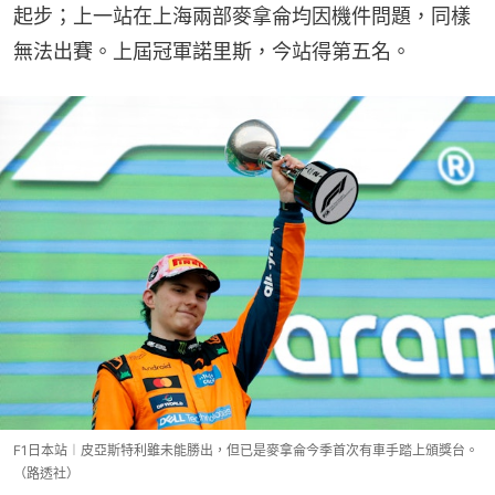
起步；上一站在上海兩部麥拿侖均因機件問題，同樣
無法出賽。上屆冠軍諾里斯，今站得第五名。
F1日本站︱皮亞斯特利雖未能勝出，但已是麥拿侖今季首次有車手踏上頒獎台。
（路透社）