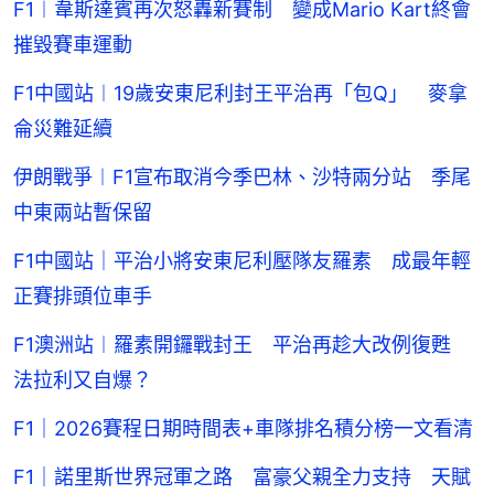
F1︱韋斯達賓再次怒轟新賽制 變成Mario Kart終會
摧毀賽車運動
F1中國站︱19歲安東尼利封王平治再「包Q」 麥拿
侖災難延續
伊朗戰爭︱F1宣布取消今季巴林、沙特兩分站 季尾
中東兩站暫保留
F1中國站｜平治小將安東尼利壓隊友羅素 成最年輕
正賽排頭位車手
F1澳洲站︱羅素開鑼戰封王 平治再趁大改例復甦
法拉利又自爆？
F1｜2026賽程日期時間表+車隊排名積分榜一文看清
F1｜諾里斯世界冠軍之路 富豪父親全力支持 天賦