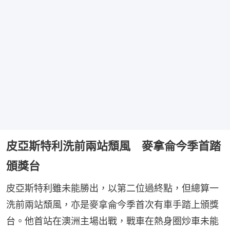
皮亞斯特利洗前兩站頹風 麥拿侖今季首踏
頒獎台
皮亞斯特利雖未能勝出，以第二位過終點，但總算一
洗前兩站頹風，亦是麥拿侖今季首次有車手踏上頒獎
台。他首站在澳洲主場出戰，戰車在熱身圈炒車未能