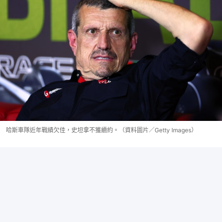
哈斯車隊近年戰績欠佳，史坦拿不獲續約。（資料圖片／Getty Images）