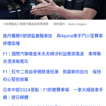
小松禮雄由工程師升職成為車隊領隊。（資料圖片／Getty Images）
施丹獲贈5號頭盔兼騷車技 與Alpine車手鬥小型賽車
慘遭追撞
F1｜國際汽聯徹查禾夫夫婦涉利益衝突風波 車隊聯
合澄清無篤灰
F1｜紅牛二哥由爭標跌落低潮 佩雷斯的自白 保持
初心堅拒放棄
日本中部2024景點｜F1鈴鹿賽車場 一家大細過車手
癮｜遊日睇體