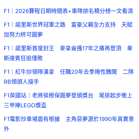
F1｜2026賽程日期時間表+車隊排名積分榜一文看清
F1｜諾里斯世界冠軍之路 富豪父親全力支持 天賦
加努力終可圓夢
F1︱諾里斯首度封王 麥拿侖搔17年之癢再登頂 韋
斯達賓狂追僅敗
F1｜紅牛炒領隊漢拿 任職20年去季捲性醜聞 二隊
RB領頭人接手
F1英國站｜老將侯根保圓夢登頒獎台 尾排起步衝上
三甲捧LEGO獎盃
F1電影炒車場面有根據 主角惡夢源於1990年真實意
外