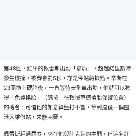
第48圈，紅牛的佩雷斯出動「搞局」，超越諾里斯時
發生碰撞，被賽會罰5秒，亦是今站轉捩點。辛斯在
23圈換上硬胎後，一直等待安全車出動，他就可以獲
得「免費換胎」（編按：在較慢車速換胎保護位置）
的機會，可惜他的如意算盤打不響，等到最後一個圈
進入維修站，未能完賽。
佩雷斯趕過羅素，夾在他與陸克萊的中間，但這名紅