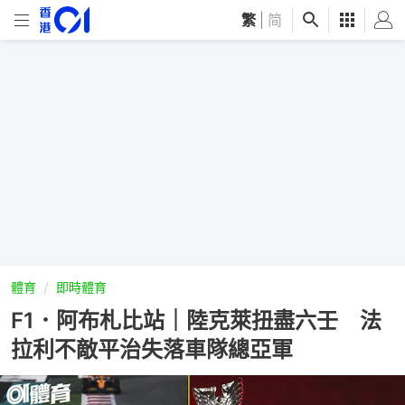
繁
|
简
體育
即時體育
F1．阿布札比站｜陸克萊扭盡六壬 法
拉利不敵平治失落車隊總亞軍