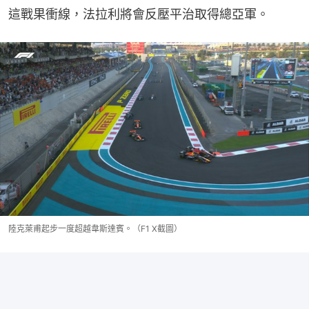
這戰果衝線，法拉利將會反壓平治取得總亞軍。
陸克萊甫起步一度超越韋斯達賓。（F1 X截圖）