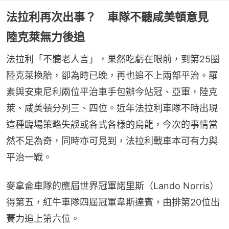
法拉利再次出事？ 車隊不聽咸美頓意見
陸克萊無力後追
法拉利「不聽老人言」，果然吃虧在眼前，到第25圈
陸克萊換胎，卻為時已晚，再也追不上兩部平治。羅
素與安東尼利兩位平治車手包辦今站冠、亞軍，陸克
萊、咸美頓分列三、四位。近年法拉利車隊不時出現
這種臨場策略失誤或各式各樣的烏龍，今次的事情當
然不足為奇，同時亦可見到，法拉利戰車本可有力與
平治一戰。
麥拿侖車隊的應屆世界冠軍諾里斯（Lando Norris）
得第五，紅牛車隊四屆冠軍韋斯達賓，由排第20位出
賽力追上第六位。