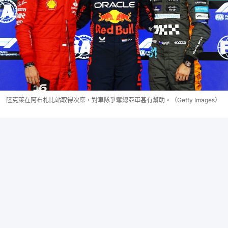
陸克萊在阿布札比站取得次席，對車隊爭奪總亞軍甚有幫助。（Getty Images）