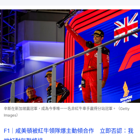
辛斯在新加坡贏冠軍，成為今季唯一一名非紅牛車手贏得分站冠軍。（Getty
Images）
F1｜咸美頓被紅牛領隊爆主動傾合作 立即否認：我