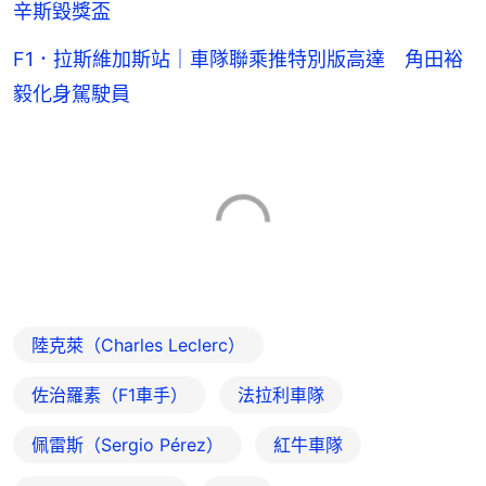
辛斯毀獎盃
F1．拉斯維加斯站｜車隊聯乘推特別版高達 角田裕
毅化身駕駛員
陸克萊（Charles Leclerc）
佐治羅素（F1車手）
法拉利車隊
佩雷斯（Sergio Pérez）
紅牛車隊