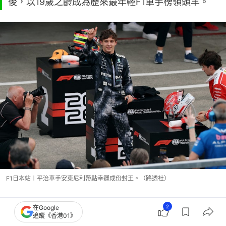
後，以19歲之齡成為歷來最年輕F1車手榜領頭羊。
F1日本站︱平治車手安東尼利帶點幸運成份封王。（路透社）
平治兩車手起步失利 麥拿侖車手皮亞斯特
2
在Google
追蹤《香港01》
利一度勝利在望