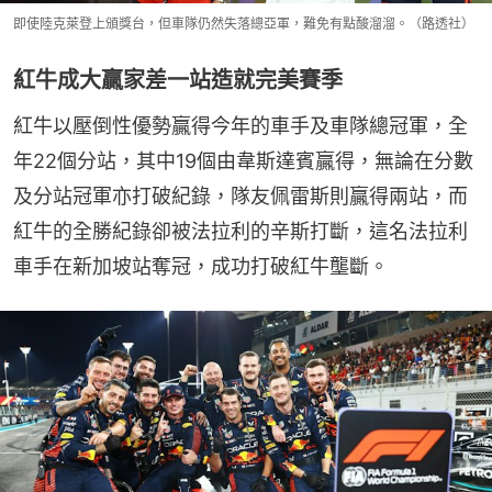
即使陸克萊登上頒獎台，但車隊仍然失落總亞軍，難免有點酸溜溜。（路透社）
紅牛成大贏家差一站造就完美賽季
紅牛以壓倒性優勢贏得今年的車手及車隊總冠軍，全
年22個分站，其中19個由韋斯達賓贏得，無論在分數
及分站冠軍亦打破紀錄，隊友佩雷斯則贏得兩站，而
紅牛的全勝紀錄卻被法拉利的辛斯打斷，這名法拉利
車手在新加坡站奪冠，成功打破紅牛壟斷。