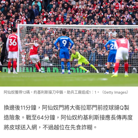
阿仙奴獲得12碼，約基利斯操刀中鵠，助兵工廠追成1：1。（Getty Images）
換邊後11分鐘，阿仙奴門將大衛拉耶門前控球撻Q製
造險象。戰至64分鐘，阿仙奴約基利斯接應長傳再度
將皮球送入網，不過越位在先食詐糊。