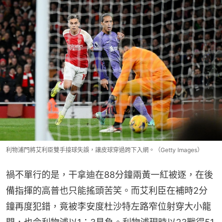
利物浦門將艾利臣雙手接球失誤，讓皮球穿過跨下入網。（Getty Images）
禍不單行的是，干拿迪在88分鐘兩黃一紅被逐，在後
備指揮的高普也只能搖頭苦笑。而艾利臣在補時2分
鐘再度犯錯，竟被李安度杜沙特左路窄位射穿大小龍