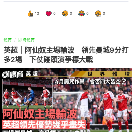
13
0
0
0
0
體育
即時體育
英超｜阿仙奴主場輸波 領先曼城9分打
多2場 下仗碰頭演爭標大戰