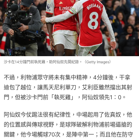
沙卡在14分鐘門前執死雞，助阿仙奴先開紀錄。（Getty Images）
不過，利物浦眾守將未有集中精神，4分鐘後，干拿
迪包了越位，讓馬天尼利單刀，艾利臣雖然擋出其射
門，但被沙卡門前「執死雞」，阿仙奴領先1：0。
阿仙奴今仗踢法很有紀律性，中場起用了佐真奴，他
的位置感與傳球視野，是球隊破解利物浦前場逼搶的
關鍵，他今場觸球70次，是陣中第一；而且他在防守