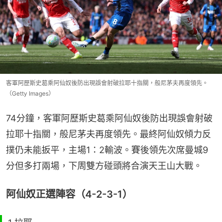
客軍阿歷斯史葛乘阿仙奴後防出現誤會射破拉耶十指關，般尼茅夫再度領先。
（Getty Images）
74分鐘，客軍阿歷斯史葛乘阿仙奴後防出現誤會射破
拉耶十指關，般尼茅夫再度領先。最終阿仙奴傾力反
撲仍未能扳平，主場1：2輸波。賽後領先次席曼城9
分但多打兩場，下周雙方碰頭將合演天王山大戰。
阿仙奴正選陣容（4-2-3-1）