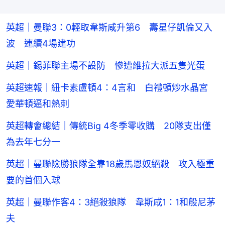
英超｜曼聯3：0輕取韋斯咸升第6 壽星仔凱倫又入
波 連續4場建功
英超｜錫菲聯主場不設防 慘遭維拉大派五隻光蛋
英超速報｜紐卡素盧頓4：4言和 白禮頓炒水晶宮
愛華頓逼和熱刺
英超轉會總結｜傳統Big 4冬季零收購 20隊支出僅
為去年七分一
英超｜曼聯險勝狼隊全靠18歲馬恩奴絕殺 攻入極重
要的首個入球
英超｜曼聯作客4：3絕殺狼隊 韋斯咸1：1和般尼茅
夫