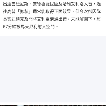
出達雲紐尼斯、安德魯羅拔臣及哈維艾利洛入替，過
往高普「撳掣」通常能取得正面效果，但今次卻因隊
長雲迪積克及門將艾利臣溝通出錯，未能解圍下，於
67分鐘被馬天尼利射入空門。