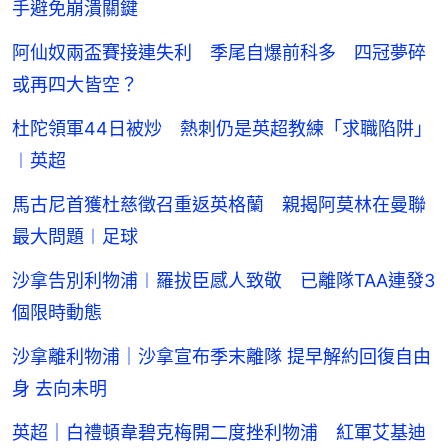
手避免崩潰關鍵
阿仙奴兩盃賽接連失利 季尾自爆前科多 四冠夢碎
或再四大皆空？
杜陀領軍44日被炒 熱刺仍是英超教練「求職陷阱」
︱英超
馬古尼首獲杜慈徵召重返英格蘭 親揭阿莫林在曼聯
最大問題︱足球
沙拿告別利物浦︱羅拔臣感人致敬 已離隊TAA連發3
個限時動態
沙拿離利物浦｜沙拿宣布季末離隊 提早解約回復自由
身 去向未明
英超｜白禮頓韋碧克梅開二度挫利物浦 紅軍艾基迪