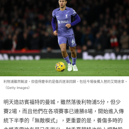
利物浦雖然輸波，但值得慶幸的是傷兵逐漸回歸，包括今場後備入替的艾簡達拿。
（Getty Images）
明天造訪賓福特的曼城，雖然落後利物浦5分，但少
賽2場，而且他們在各項賽事已連勝8場，開始進入傳
統下半季的「無敵模式」，更重要的是，養傷多時的