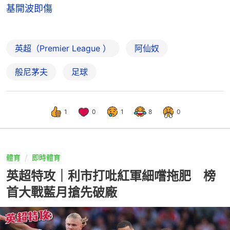
基開波即傷
英超（Premier League ）
阿仙奴
般尼茅夫
足球
1
0
1
8
0
體育
即時體育
英超特攻｜利市打吡紅軍細嚐拖肥 榜
首大戰藍月搶先破廠