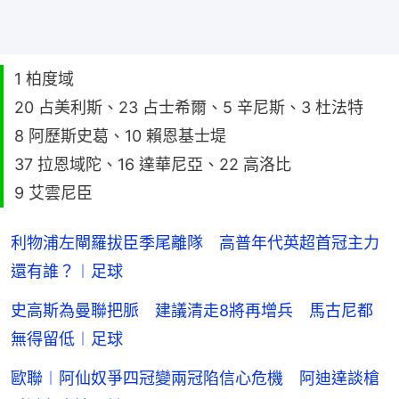
1 柏度域
20 占美利斯、23 占士希爾、5 辛尼斯、3 杜法特
8 阿歷斯史葛、10 賴恩基士堤
37 拉恩域陀、16 達華尼亞、22 高洛比
9 艾雲尼臣
利物浦左閘羅拔臣季尾離隊 高普年代英超首冠主力
還有誰？︱足球
史高斯為曼聯把脈 建議清走8將再增兵 馬古尼都
無得留低︱足球
歐聯︱阿仙奴爭四冠變兩冠陷信心危機 阿迪達談槍