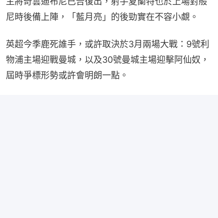
主將奇雲迪布尼已告復出，射手夏蘭特也於上場對般
尼時後備上陣，「藍月亮」的後勁實在不容小覷。
英超今季鹿死誰手，或許取決於3月兩場大戰：9號利
物浦主場迎戰曼城，以及30號曼城主場迎擊阿仙奴，
屆時爭標形勢或許會明朗一點。