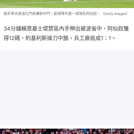
般尼茅夫高洛比門前補射中門，助球隊作客一球領先阿仙奴。（Getty Images）
34分鐘賴恩基士堤禁區內手伸出被波省中，阿仙奴獲
得12碼，約基利斯操刀中鵠，兵工廠追成1：1。