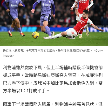
佐真奴（剷波者）今場攻守兩端表現出色，是阿仙奴贏波的無名英雄。（Getty
Images）
利物浦雖然處於下風，但上半場補時階段半個機會卻
扳成平手，當時路易斯迪亞斯突入禁區，在威廉沙列
巴力壓下傳中，皮球省中加比爾馬加希斯彈入網，雙
方半場以1：1打成平手。
兩軍下半場戰情陷入膠着，利物浦主帥高普見狀，派