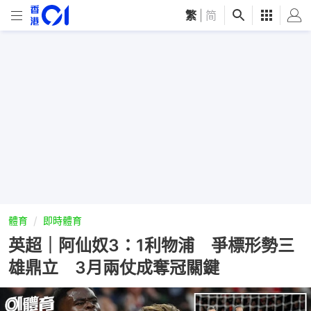
繁
|
简
體育
即時體育
英超｜阿仙奴3：1利物浦 爭標形勢三
雄鼎立 3月兩仗成奪冠關鍵