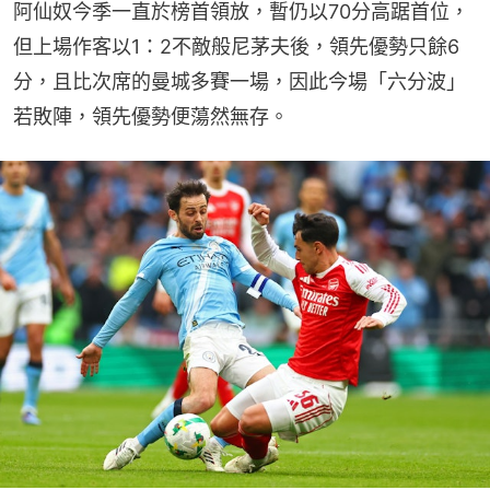
阿仙奴今季一直於榜首領放，暫仍以70分高踞首位，
但上場作客以1：2不敵般尼茅夫後，領先優勢只餘6
分，且比次席的曼城多賽一場，因此今場「六分波」
若敗陣，領先優勢便蕩然無存。