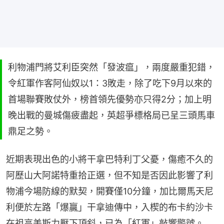
利物浦門將艾利臣突然「發波瘟」，兩度嚴重犯錯，
令紅軍作客阿仙奴以1：3敗走，除了吃下9月以來的
首場聯賽敗仗外，榜首領先優勢亦只得2分；加上明
晚出戰的曼城傷疲盡起，英超爭標格局已呈三頭馬車
鼎足之勢。
近期表現出色的小將干拿巴特利丁父憂，傷癒不久的
阿歷山大阿諾特重拾正選，但不知是否因此影響了利
物浦今場防線的默契，開賽僅10分鐘，加比爾馬天尼
利便於左路「爆贏」干拿迪傳中，入楔的布卡約沙卡
在祖高美斯力壓下頂斜，已為「紅軍」敲響警號。