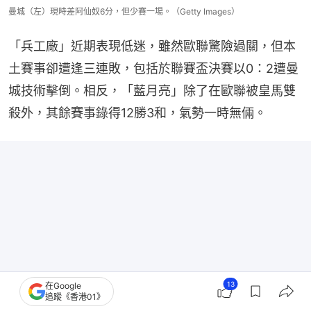
曼城（左）現時差阿仙奴6分，但少賽一場。（Getty Images）
「兵工廠」近期表現低迷，雖然歐聯驚險過關，但本
土賽事卻遭逢三連敗，包括於聯賽盃決賽以0：2遭曼
城技術擊倒。相反，「藍月亮」除了在歐聯被皇馬雙
殺外，其餘賽事錄得12勝3和，氣勢一時無倆。
13
在Google
追蹤《香港01》