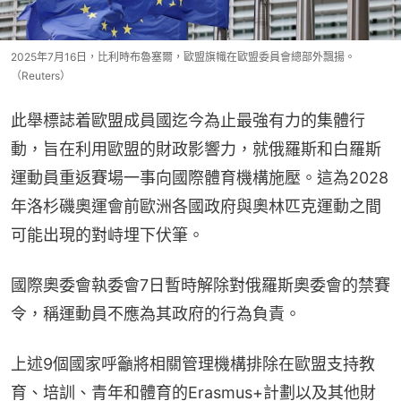
2025年7月16日，比利時布魯塞爾，歐盟旗幟在歐盟委員會總部外飄揚。
（Reuters）
此舉標誌着歐盟成員國迄今為止最強有力的集體行
動，旨在利用歐盟的財政影響力，就俄羅斯和白羅斯
運動員重返賽場一事向國際體育機構施壓。這為2028
年洛杉磯奧運會前歐洲各國政府與奧林匹克運動之間
可能出現的對峙埋下伏筆。
國際奧委會執委會7日暫時解除對俄羅斯奧委會的禁賽
令，稱運動員不應為其政府的行為負責。
上述9個國家呼籲將相關管理機構排除在歐盟支持教
育、培訓、青年和體育的Erasmus+計劃以及其他財