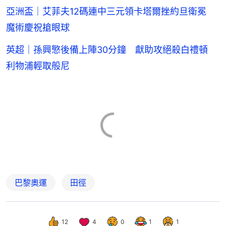
亞洲盃｜艾菲夫12碼連中三元領卡塔爾挫約旦衛冕
魔術慶祝搶眼球
英超｜孫興慜後備上陣30分鐘 獻助攻絕殺白禮頓
利物浦輕取般尼
巴黎奧運
田徑
12
4
0
1
1