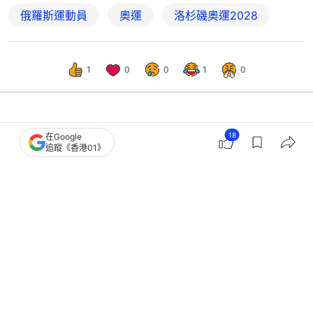
俄羅斯運動員
奧運
洛杉磯奧運2028
1
0
0
1
0
體育
即時體育
18
在Google
追蹤《香港01》
冬奧︱Jutta Leerdam酥胸半露慶祝奪
金 一個動作值過百萬歐元？