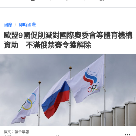
國際
即時國際
歐盟9國促削減對國際奧委會等體育機構
資助 不滿俄禁賽令獲解除
撰文：
聯合早報