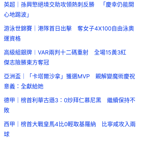
英超｜孫興慜絕境交助攻領熱刺反勝 「慶幸仍能開
心地踢波」
游泳世錦賽｜港隊首日出擊 奪女子4X100自由泳奧
運資格
高級組銀牌︱VAR兩判十二碼重射 全場15黃3紅
傑志險勝東方奪冠
亞洲盃｜「卡塔爾沙拿」獲選MVP 親解變魔術慶祝
意義：全獻給她
德甲｜榜首利華古遜3：0炒拜仁慕尼黑 繼續保持不
敗
西甲｜榜首大戰皇馬4比0輕取基羅納 比寧咸攻入兩
球