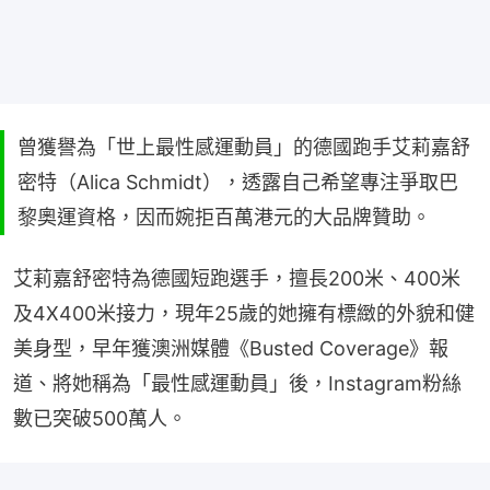
曾獲譽為「世上最性感運動員」的德國跑手艾莉嘉舒
密特（Alica Schmidt），透露自己希望專注爭取巴
黎奧運資格，因而婉拒百萬港元的大品牌贊助。
艾莉嘉舒密特為德國短跑選手，擅長200米、400米
及4X400米接力，現年25歲的她擁有標緻的外貌和健
美身型，早年獲澳洲媒體《Busted Coverage》報
道、將她稱為「最性感運動員」後，Instagram粉絲
數已突破500萬人。