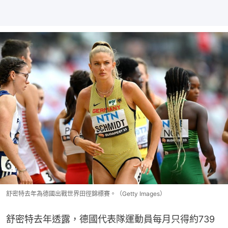
舒密特去年為德國出戰世界田徑錦標賽。（Getty Images）
舒密特去年透露，德國代表隊運動員每月只得約739