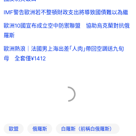
IMF警告歐洲若不整頓財政支出將導致國債難以為繼
歐洲10國宣布成立空中防禦聯盟 協助烏克蘭對抗俄
羅斯
歐洲熱浪｜法國男上海出差｢人肉｣帶回空調送九旬
母 全套僅¥1412
歐盟
俄羅斯
白羅斯（前稱白俄羅斯）