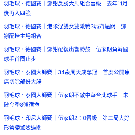
羽毛球．德國賽｜鄧謝反勝大馬組合晉級 去年11月
後再入四強
羽毛球．德國賽｜港隊混雙女雙激戰3局齊過關 鄧
謝配挫主場組合
羽毛球．德國賽｜鄧謝配復出響勝鼓 伍家朗負韓國
球手首圈止步
羽毛球．泰國大師賽｜34歲周天成奪冠 首度公開患
癌切除部份大腸
羽毛球．泰國大師賽｜伍家朗不敵中華台北球手 未
破今季8強宿命
羽毛球．印尼大師賽｜伍家朗2：0晉級 第二局大好
形勢變驚險過關