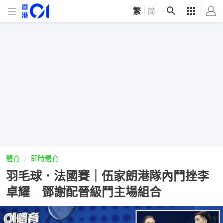
繁
|
简
體育
即時體育
羽毛球．法國賽｜伍家朗港隊內鬥挫李
卓耀 鄧謝配晉級鬥主場組合