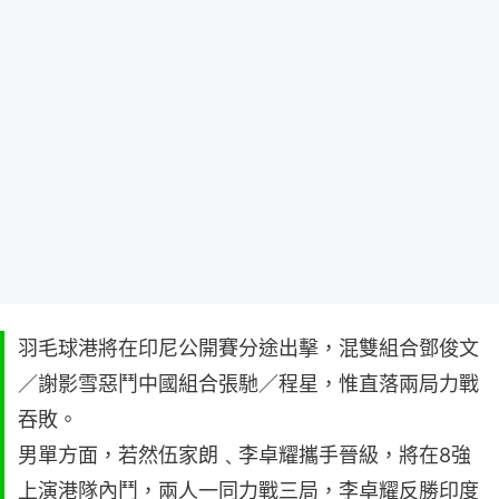
羽毛球港將在印尼公開賽分途出擊，混雙組合鄧俊文
／謝影雪惡鬥中國組合張馳／程星，惟直落兩局力戰
吞敗。
男單方面，若然伍家朗﹑李卓耀攜手晉級，將在8強
上演港隊內鬥，兩人一同力戰三局，李卓耀反勝印度