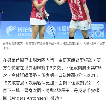
香港組合鄧俊文／謝影雪早前德國賽奪冠，今周轉赴法國出戰。（資料圖片／袁志
浩攝）
在男單首圈已出現港隊內鬥，由伍家朗對李卓耀，雙
方今仗前在世界羽聯賽事6次交手，伍家朗勝出其中5
次，今仗延續優勢。伍家朗一口氣連贏6分，以21：
15先取首局，次局戰情更加一面倒，伍家朗以21：9
再下一城，晉身次圈，將與4號種子﹑丹麥球手安頓
臣（Anders Antonsen）碰頭。