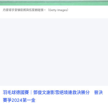
丹麥球手安頓臣將與伍家朗碰頭。（Getty Images）
羽毛球德國賽｜鄧俊文謝影雪絕境連救決勝分 晉決
賽爭2024第一金