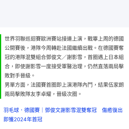
世界羽聯巡迴賽歐洲賽站接連上演，戰畢上周的德國
公開賽後，港隊今周轉赴法國繼續出戰。在德國賽奪
冠的港隊混雙組合鄧俊文／謝影雪，首圈遇上日本組
合，即使謝影雪一度接受軍醫治理，仍然直落兩局擊
敗對手晉級。
男單方面，法國賽首圈即上演港隊內鬥，結果伍家朗
兩局擊敗隊友李卓耀，晉級次圈。
羽毛球．德國賽｜鄧俊文謝影雪混雙奪冠　傷癒復出
即獲2024年首冠