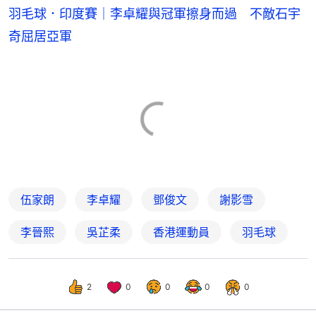
羽毛球．印度賽｜李卓耀與冠軍擦身而過 不敵石宇
奇屈居亞軍
伍家朗
李卓耀
鄧俊文
謝影雪
李晉熙
吳芷柔
香港運動員
羽毛球
2
0
0
0
0