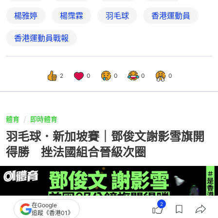
楊雅婷
楊霈霖
羽毛球
香港運動員
香港運動員戰報
2
0
0
0
0
體育
即時體育
羽毛球．新加坡賽｜鄧俊文謝影雪旗開
得勝 挫法國組合晉級次圈
2
在Google
追蹤《香港01》