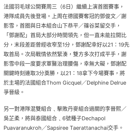
法國羽毛球公開賽周三（6日）繼續上演首圈賽事，
港隊成員先後登場。上周在德國賽奪冠的鄧俊文／謝
影雪，首圈與日本組合山下恭平／篠谷菜留交手，
「鄧謝配」首局大部分時間領先，但一直未能拉開比
分，末段差距曾經收窄至1分，鄧謝配幸好以21：19先
取首局。次局戰情依然緊湊，雙方多次打成平手，謝
影雪中段一度要求軍醫治理腰傷，幸無大礙，鄧謝配
關鍵時刻連取3分奠勝，以21：18拿下今場賽事，將
於主場的法國組合Thom Gicquel／Delphine Delrue
爭晉級。
另一對港隊混雙組合﹑擊敗丹麥組合過關的李晉熙／
吳芷柔，將與泰國組合﹑6號種子Dechapol 
Puavaranukroh／Sapsiree Taerattanachai交手。