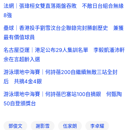
法網｜張瑋桓女雙直落兩盤吞敗 不敵日台組合無緣
8強
壘球｜香港投手劉雪汶台企聯錄完封勝創歷史 兼獲
最有價值球員
名古屋亞運｜港足公布29人集訓名單 李毅凱潘沛軒
余在言超齡入選
游泳環地中海賽｜何詩蓓200自繼續無敵三站全封
后 共摘4金4銀
游泳環地中海賽｜何詩蓓巴塞站100自摘銀 何甄陶
50自登頒獎台
鄧俊文
謝影雪
伍家朗
李卓耀