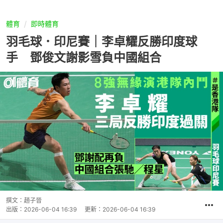
體育
即時體育
羽毛球．印尼賽｜李卓耀反勝印度球
手 鄧俊文謝影雪負中國組合
撰文：
趙子晉
出版：
2026-06-04 16:39
更新：
2026-06-04 16:39