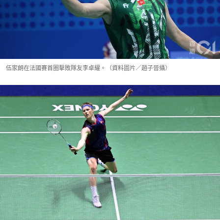
伍家朗在法國賽首圈擊敗隊友李卓耀。（資料圖片／趙子晉攝）