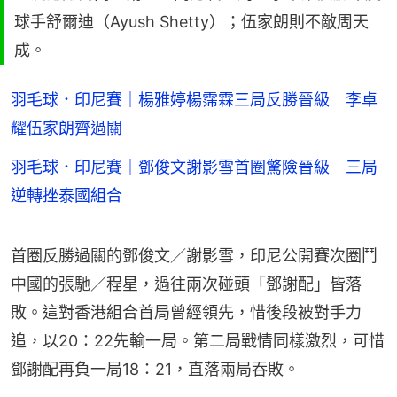
球手舒爾迪（Ayush Shetty）；伍家朗則不敵周天
成。
羽毛球．印尼賽｜楊雅婷楊霈霖三局反勝晉級 李卓
耀伍家朗齊過關
羽毛球．印尼賽｜鄧俊文謝影雪首圈驚險晉級 三局
逆轉挫泰國組合
首圈反勝過關的鄧俊文／謝影雪，印尼公開賽次圈鬥
中國的張馳／程星，過往兩次碰頭「鄧謝配」皆落
敗。這對香港組合首局曾經領先，惜後段被對手力
追，以20：22先輸一局。第二局戰情同樣激烈，可惜
鄧謝配再負一局18：21，直落兩局吞敗。