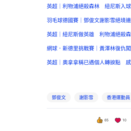
英超｜利物浦絕殺森林 紐尼斯入球
羽毛球德國賽｜鄧俊文謝影雪絕境連
英超｜紐尼斯做英雄 利物浦絕殺森
網球．新德里挑戰賽｜黃澤林復仇闖
英超｜奧拿拿稱已遇個人轉捩點 感
鄧俊文
謝影雪
香港運動員
65
10