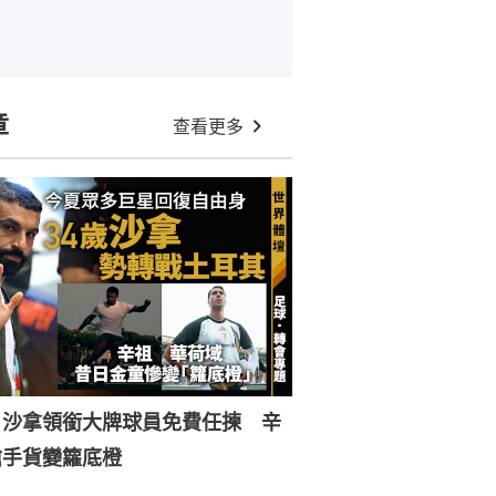
章
查看更多
︱沙拿領銜大牌球員免費任揀 辛
搶手貨變籮底橙