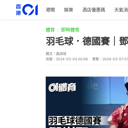
港聞
娛樂
酒店優惠碼
天氣消
體育
即時體育
羽毛球．德國賽｜鄧
撰文：
高詩琦
出版：
2024-03-04 00:06
更新：
2024-03-07 07