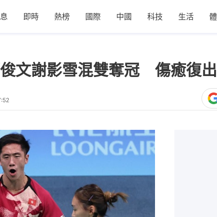
息
即時
熱榜
國際
中國
科技
生活
體
俊文謝影雪混雙奪冠 傷癒復出即
:52