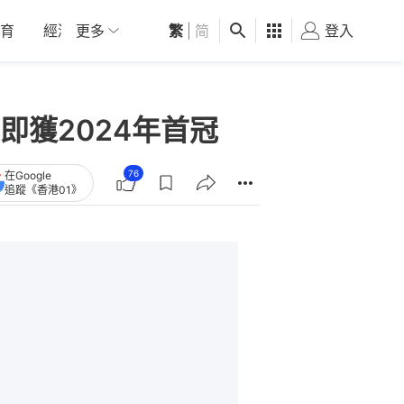
育
經濟
更多
01深圳
繁
觀點
|
简
健康
好食玩飛
登入
女
獲2024年首冠
76
在Google
追蹤《香港01》