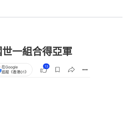
國世一組合得亞軍
13
在Google
追蹤《香港01》
章
查看更多