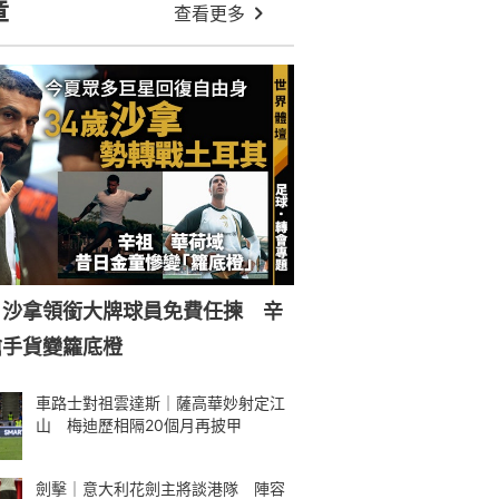
大心態 13歲赴西班牙師承拿度
劍擊｜蔡俊彥回望世錦未釋懷 失利
再燃鬥心 世一夢從玩笑漸變真
阿根廷擬9至10月亞洲行 國足全力
備戰亞洲盃 對交手興趣不大
車路士對祖雲達斯｜各地藍軍球迷啟
德朝聖 一家大細支持愛隊