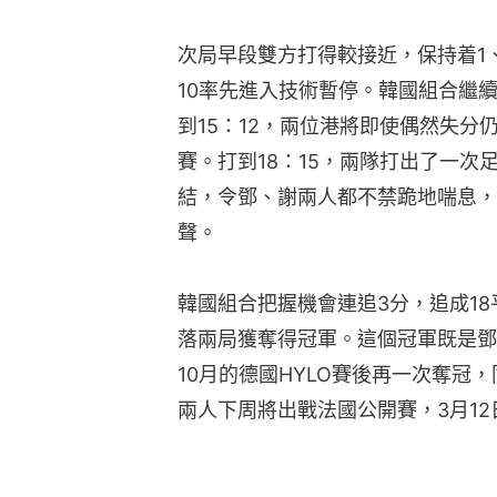
次局早段雙方打得較接近，保持着1
10率先進入技術暫停。韓國組合繼
到15：12，兩位港將即使偶然失
賽。打到18：15，兩隊打出了一次
結，令鄧、謝兩人都不禁跪地喘息，
聲。
韓國組合把握機會連追3分，追成18
落兩局獲奪得冠軍。這個冠軍既是鄧
10月的德國HYLO賽後再一次奪冠
兩人下周將出戰法國公開賽，3月1