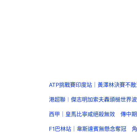
ATP挑戰賽印度站｜黃澤林決賽不
港超聯︱傑志明加索夫轟頭槌世界波
西甲｜皇馬比寧咸絕殺無效 傳中期
F1巴林站｜韋斯達賓無懸念奪冠 