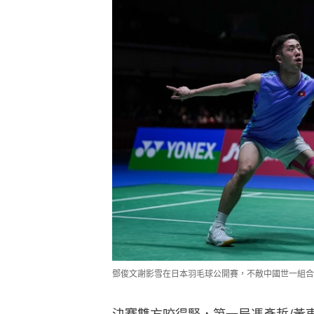
鄧俊文謝影雪在日本羽毛球公開賽，不敵中國世一組合屈居亞