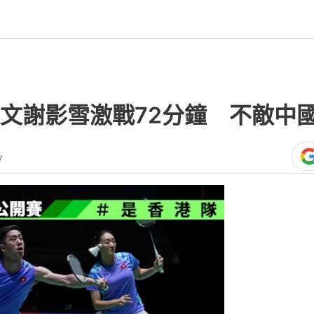
文謝影雪激戰72分鐘 不敵中
7
熱門文