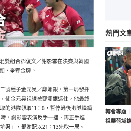
熱門文
混雙組合鄧俊文／謝影雪在決賽與韓國
頭，爭奪金牌。
二號種子金元昊／鄭娜銀，第一局發揮
，使金元昊視線被鄭娜銀遮住，他最終
取的港隊領取11：8，暫停過後港隊繼續
轉會專題
13時，謝影雪表演反手一擋、再正手進
祖華荷域
坑渠」，鄧謝配以21：13先取一局。