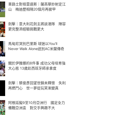
車路士對祖雲達斯｜薩高華妙射定江
山 梅迪歷相隔20個月再披甲
劍擊｜意大利花劍主將談港隊 陣容
更完整添經驗挑戰更大
馬甸尼哭別巴里斯 球迷以You'll
Never Walk Alone送別AC米蘭傳奇
關於伊雅娜的8件事 成功父母培育強
大心態 13歲赴西班牙師承拿度
劍擊｜蔡俊彥回望世錦未釋懷 失利
再燃鬥心 世一夢從玩笑漸變真
阿根廷擬9至10月亞洲行 國足全力
備戰亞洲盃 對交手興趣不大