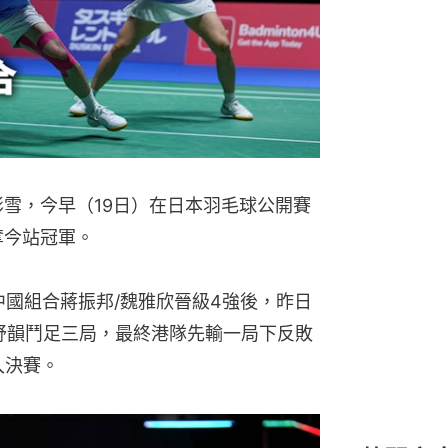
轉會專題
祖華荷域
影雪，今早（19日）在日本羽毛球公開賽
奪今站冠軍。
中國組合蔣振邦/魏雅欣晉級4強後，昨日
鍾舒韻鬥足三局，最終港隊先輸一局下反敗
）入決賽。