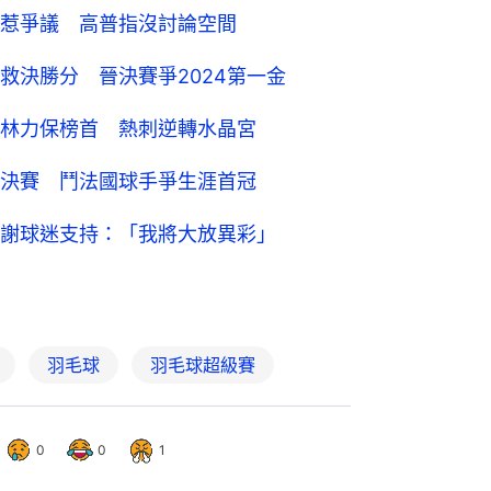
惹爭議 高普指沒討論空間
救決勝分 晉決賽爭2024第一金
林力保榜首 熱刺逆轉水晶宮
決賽 鬥法國球手爭生涯首冠
謝球迷支持：「我將大放異彩」
羽毛球
羽毛球超級賽
0
0
1