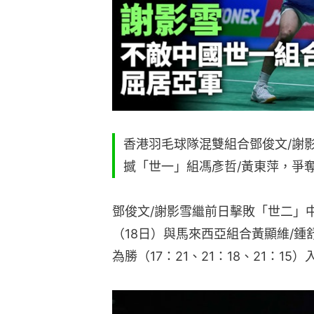
香港羽毛球隊混雙組合鄧俊文/謝
撼「世一」組馮彥哲/黃東萍，爭
鄧俊文/謝影雪繼前日擊敗「世二」
（18日）與馬來西亞組合黃顯維/
為勝（17：21、21：18、21：15