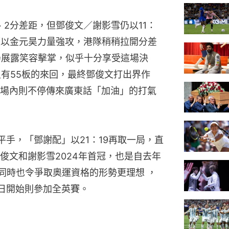
、2分差距，但鄧俊文／謝影雪仍以11：
續以金元昊力量強攻，港隊稍稍拉開分差
分仍展露笑容擊掌，似乎十分享受這場決
足有55板的來回，最終鄧俊文打出界作
場內則不停傳來廣東話「加油」的打氣
平手，「鄧謝配」以21：19再取一局，直
俊文和謝影雪2024年首冠，也是自去年
，同時也令爭取奧運資格的形勢更理想 ，
2日開始則參加全英賽。