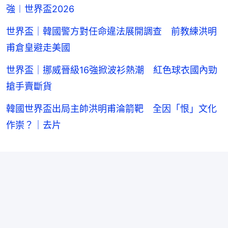
強︱世界盃2026
世界盃｜韓國警方對任命違法展開調查 前教練洪明
甫倉皇避走美國
世界盃｜挪威晉級16強掀波衫熱潮 紅色球衣國內勁
搶手賣斷貨
韓國世界盃出局主帥洪明甫淪箭靶 全因「恨」文化
作崇？｜去片