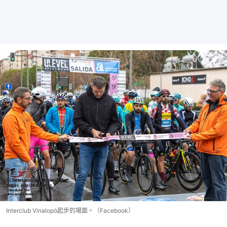
Interclub Vinalopó起步的場面。（Facebook）