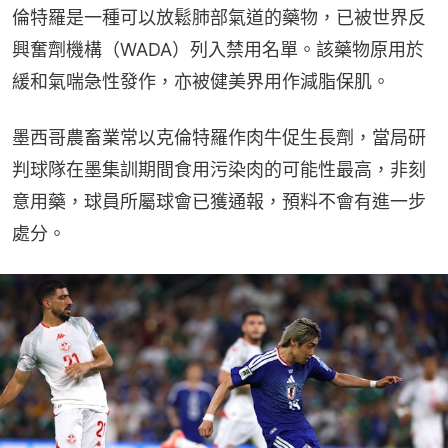
倫特羅是一種可以放鬆肺部氣道的藥物，已被世界反
興奮劑機構（WADA）列入禁用名單。該藥物原用於
緩和氣喘急性發作，亦被健美界用作減脂保肌。
墨西哥農畜業常以克倫特羅作肉牛促生長劑，當局研
判球隊在墨集訓期間食用污染肉的可能性最高，非刻
意用藥，球員所屬球會已獲通報，預料不會有進一步
處分。