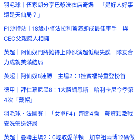
羽毛球｜伍家朗分享巴黎洗衣店奇遇 「是好人好事
還是天仙局？」
F1沙特站｜18歲小將法拉利首演即成最佳車手 與
CEO父親感人相擁
英超｜阿仙奴門將難得上陣卻演超低級失誤 隊友合
力成就美滿結局
英超｜阿仙奴8連勝 主場2：1挫賓福特重登榜首
德甲｜拜仁慕尼黑8：1大勝緬恩斯 哈利卡尼今季第
4次「戴帽」
羽毛球．法國賽｜「女單F4」齊闖4強 戴資穎激戰
安洗瑩送好局
英超｜曼聯主場2：0輕取愛華頓 加拿祖兩博12碼做