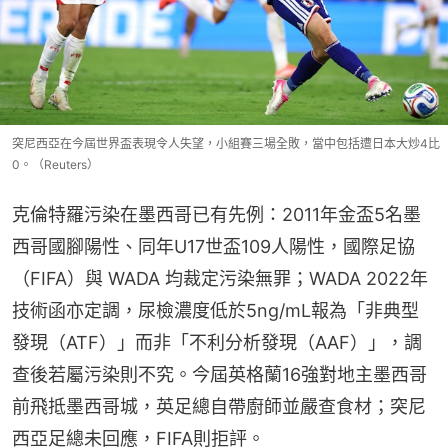
突尼西亞在今屆世界盃表現令人失望，小組賽三場全敗，當中包括遭日本大炒4比
0。（Reuters）
克倫特羅污染在墨西哥已有先例：2011年金盃5名墨
西哥國腳陽性、同年U17世盃109人陽性，國際足協
（FIFA）與 WADA 均裁定污染無罪；WADA 2022年
技術函亦定調，尿檢濃度低於5ng/mL報為「非典型
發現（ATF）」而非「不利分析發現（AAF）」，調
查後若屬污染則不究。今屆英格蘭16強對地主墨西哥
前飛抵墨西哥城，英足總自帶廚師並嚴查食材；突尼
西亞足總未回應，FIFA則拒評。