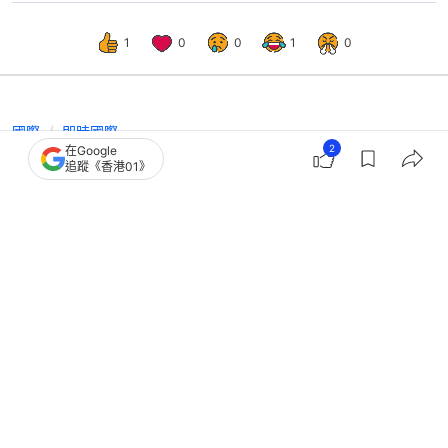
1
0
0
1
0
國際
即時國際
2
在Google
世界盃｜西班牙巡遊近200萬人參加
追蹤《香港01》
耶馬藉紙板嘲阿根廷柏利迪斯