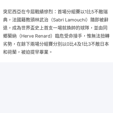
突尼西亞在今屆戰績慘烈：首場分組賽以1比5不敵​瑞
典，法國籍教頭林武治（Sabri Lamouchi）隨即被辭
退，成為世界盃史上首支一場就換帥的球隊，並由同
鄉蘭納（Herve Renard）臨危受命接手，惟無法扭轉
劣勢，在餘下兩場分組賽分別以0比4及1比3不敵日本
和荷蘭，被迫提早畢業。