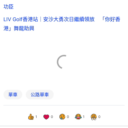
功臣
LIV Golf香港站｜安沙大勇次日繼續領放 「你好香
港」舞龍助興
單車
公路單車
1
0
0
1
0