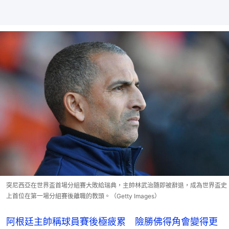
突尼西亞在世界盃首場分組賽大敗給瑞典，主帥林武治隨即被辭退，成為世界盃史
上首位在第一場分組賽後離職的教頭。（Getty Images）
阿根廷主帥稱球員賽後極疲累 險勝佛得角會變得更