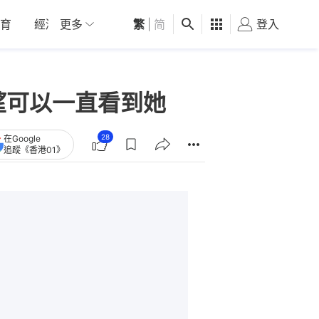
育
經濟
更多
01深圳
繁
觀點
|
简
健康
好食玩飛
登入
女
望可以一直看到她
28
在Google
追蹤《香港01》