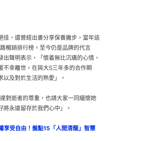
絕佳，還曾經出書分享保養撇步，當年這
路暢銷排行榜。至今仍是品牌的代言
發出聲明表示，「懷着無比沉痛的心情，
媛不幸離世，在與大S三年多的合作期
求以及對於生活的熟愛」。
達對逝者的尊重，也請大家一同緬懷她
好將永遠留存於我們心中」。
權享受自由！盤點15「人間清醒」智慧