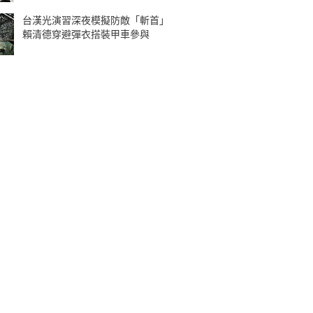
台漢光演習深夜模擬防敵「斬首」
賴清德穿避彈衣搭裝甲車參與