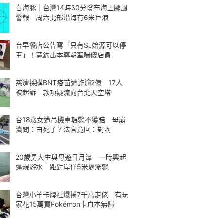
白海豚｜台灣14時30分發布海上颱風
警報 周六北部沿海有6米巨浪
台早餐店公告寫「只有SJ始源可以停
車」！竟釣出本尊朝聖嚇傻店員
慈濟採購BNT疫苗遭詐逾2億 17人
被起訴 款項疑流向台北天空塔
台18歲女遭吊機車輾斃不獲賠 母崩
潰問：白死了？法官竟回：對啊
20歲男大生與母遊日月潭 一時興起
違規游水 距對岸僅5米處溺斃
台灣小羊卡牌社爆捲7千萬走佬 有玩
家花15萬買Pokémon卡血本無歸