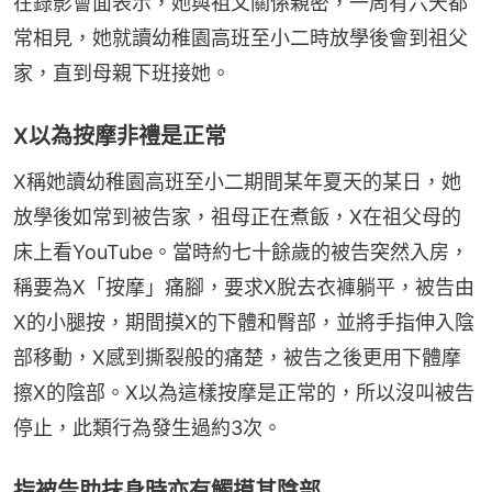
在錄影會面表示，她與祖父關係親密，一周有六天都
常相見，她就讀幼稚園高班至小二時放學後會到祖父
家，直到母親下班接她。
X以為按摩非禮是正常
X稱她讀幼稚園高班至小二期間某年夏天的某日，她
放學後如常到被告家，祖母正在煮飯，X在祖父母的
床上看YouTube。當時約七十餘歲的被告突然入房，
稱要為X「按摩」痛腳，要求X脫去衣褲躺平，被告由
X的小腿按，期間摸X的下體和臀部，並將手指伸入陰
部移動，X感到撕裂般的痛楚，被告之後更用下體摩
擦X的陰部。X以為這樣按摩是正常的，所以沒叫被告
停止，此類行為發生過約3次。
指被告助抹身時亦有觸摸其陰部