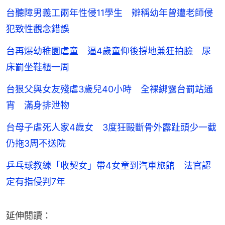
台聽障男義工兩年性侵11學生 辯稱幼年曾遭老師侵
犯致性觀念錯誤
台再爆幼稚園虐童 逼4歲童仰後撐地兼狂拍臉 尿
床罰坐鞋櫃一周
台狠父與女友殘虐3歲兒40小時 全裸綁露台罰站通
宵 滿身排泄物
台母子虐死人家4歲女 3度狂毆斷骨外露趾頭少一截
仍拖3周不送院
乒乓球教練「收契女」帶4女童到汽車旅館 法官認
定有指侵判7年
延伸閱讀：