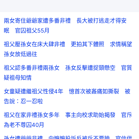
兩女寄住爺爺家遭多番非禮 長大被打逃走才得安
眠 官囚祖父55月
祖父壓孫女在床大肆非禮 更拍其下體照 求情稱望
孫女放低過往
祖父認多番非禮兩孫女 孫女反擊遭捉頸懸空 官質
疑祖母知情
女童疑遭繼祖父性侵4年 憶首次被姦痛如撕裂 被
告說：忍一忍啦
祖父在家非禮孫女多年 事主向校求助始揭發 官斥
為老不尊囚40月
孫女遭爺爺非禮 向嫲嫲投訴反被斥不要臉 官信供