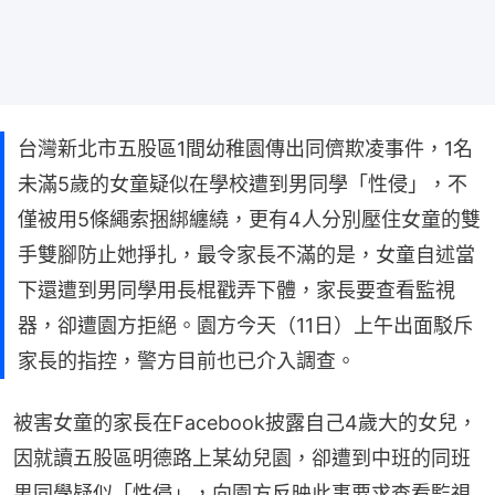
台灣新北市五股區1間幼稚園傳出同儕欺凌事件，1名
未滿5歲的女童疑似在學校遭到男同學「性侵」，不
僅被用5條繩索捆綁纏繞，更有4人分別壓住女童的雙
手雙腳防止她掙扎，最令家長不滿的是，女童自述當
下還遭到男同學用長棍戳弄下體，家長要查看監視
器，卻遭園方拒絕。園方今天（11日）上午出面駁斥
家長的指控，警方目前也已介入調查。
被害女童的家長在Facebook披露自己4歲大的女兒，
因就讀五股區明德路上某幼兒園，卻遭到中班的同班
男同學疑似「性侵」，向園方反映此事要求查看監視