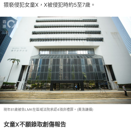
猥褻侵犯女童X，X被侵犯時約5至7歲。
現年81歲被告LMK在區域法院承認4項非禮罪。(黃浩謙攝)
女童X不願錄取創傷報告