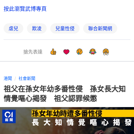
按此
瀏覽武博專頁
虐兒
欺凌
兒童性侵
聯合新聞網
搶先表達
港聞
社會新聞
祖父在孫女年幼多番性侵 孫女長大知
情覺嘔心揭發 祖父認罪候懲