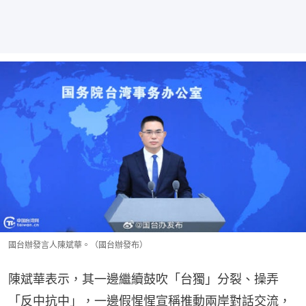
國台辦發言人陳斌華。（國台辦發布）
陳斌華表示，其一邊繼續鼓吹「台獨」分裂、操弄
「反中抗中」，一邊假惺惺宣稱推動兩岸對話交流，