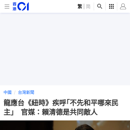
繁
|
简
中國
台灣新聞
龍應台《紐時》疾呼｢不先和平哪來民
主｣ 官媒：賴清德是共同敵人