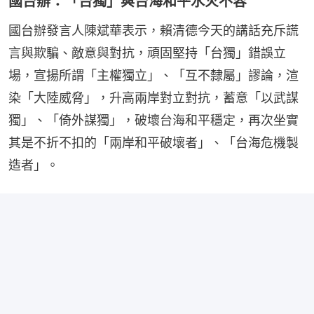
國台辦：「台獨」與台海和平水火不容
國台辦發言人陳斌華表示，賴清德今天的講話充斥謊
言與欺騙、敵意與對抗，頑固堅持「台獨」錯誤立
場，宣揚所謂「主權獨立」、「互不隸屬」謬論，渲
染「大陸威脅」，升高兩岸對立對抗，蓄意「以武謀
獨」、「倚外謀獨」，破壞台海和平穩定，再次坐實
其是不折不扣的「兩岸和平破壞者」、「台海危機製
造者」。