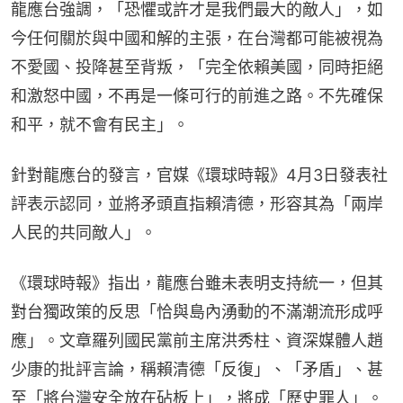
龍應台強調，「恐懼或許才是我們最大的敵人」，如
今任何關於與中國和解的主張，在台灣都可能被視為
不愛國、投降甚至背叛，「完全依賴美國，同時拒絕
和激怒中國，不再是一條可行的前進之路。不先確保
和平，就不會有民主」。
針對龍應台的發言，官媒《環球時報》4月3日發表社
評表示認同，並將矛頭直指賴清德，形容其為「兩岸
人民的共同敵人」。
《環球時報》指出，龍應台雖未表明支持統一，但其
對台獨政策的反思「恰與島內湧動的不滿潮流形成呼
應」。文章羅列國民黨前主席洪秀柱、資深媒體人趙
少康的批評言論，稱賴清德「反復」、「矛盾」、甚
至「將台灣安全放在砧板上」，將成「歷史罪人」。