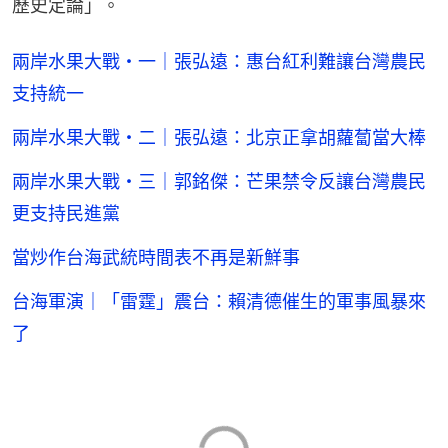
歷史定論」。
兩岸水果大戰・一｜張弘遠：惠台紅利難讓台灣農民
支持統一
兩岸水果大戰・二｜張弘遠：北京正拿胡蘿蔔當大棒
兩岸水果大戰・三｜郭銘傑：芒果禁令反讓台灣農民
更支持民進黨
當炒作台海武統時間表不再是新鮮事
台海軍演｜「雷霆」震台：賴清德催生的軍事風暴來
了