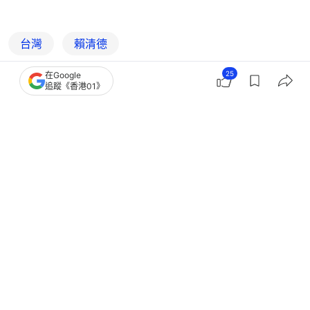
台灣
賴清德
25
在Google
追蹤《香港01》
4
0
0
0
0
中國
台灣新聞
賴清德執政二周年 國台辦批他不得人
心是「台海危機製造者」