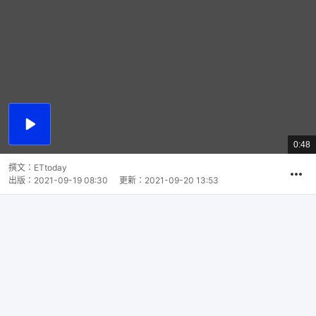
播
放
0:48
總
影
共
片
時
撰文：
ETtoday
間
出版：
2021-09-19 08:30
更新：
2021-09-20 13:53