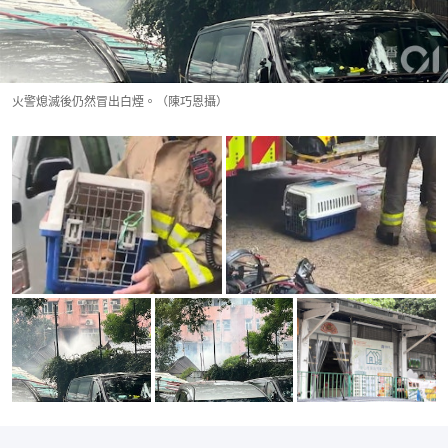
火警熄滅後仍然冒出白煙。（陳巧恩攝）