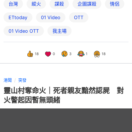
台灣
縱火
謀殺
企圖謀殺
情侶
ETtoday
01 Video
OTT
01‌ ‌Video‌ ‌OTT
我主場
18
0
3
1
18
港聞
突發
靈山村奪命火｜死者親友黯然認屍 對
火警起因暫無頭緒