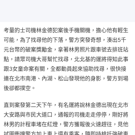
考量的士司機林金德犯案後手機關機，擔心他有輕生
可能，為了找尋他的下落，警方突發奇想，湊出5千
元台幣的破案獎勵金，拿著林男照片跟車號去排班站
點，請眾司機大哥幫忙找尋，北北基的運將得知此事
跟3女童命案有關，全都動員起來協助找尋，很快接
連在北市南港、內湖、松山發現他的身影，警方到場
後卻都撲空。
直到案發第二天下午，有名運將說林金德出現在北市
大安路與市民大道口，通報的司機走走停停，剛好將
林男的計程車堵在紅燈，警方獲報後火速趕往，見他
試圖衝撞警方加上車上還有乘客，隨即持槍托強破車