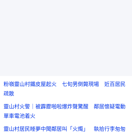
粉嶺靈山村鐵皮屋起火 七旬男倒斃現場 近百居民
疏散
靈山村火警｜被霹靂啪啦爆炸聲驚醒 鄰居懷疑電動
單車電池着火
靈山村居民睡夢中聞鄰居叫「火燭」 執拾行李匆匆