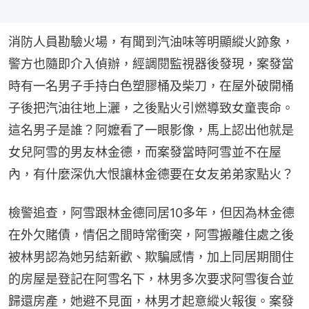
消防人員勘驗火場，有聞到汽油味等明顯縱火跡象，
警方也隨即介入偵辦，經調閱監視器後發現，案發當
時有一名男子手持白色塑膠桶及柴刀，在屋外破開桶
子後把汽油往地上灑，之後點火引燃導致女童喪命。
這名男子是誰？阿嬤看了一眼影像，馬上認出他就是
女兒阿雪的男友林金德，而案發當時阿雪並不在屋
內，有什麼深仇大恨讓林金德要在女友弟弟家點火？
檢警追查，阿雪跟林金德同居10多年，但因為林金德
在外欠賭債，情侶之間時常衝突，阿雪搬離住處之後
被林男認為她另結新歡、欺騙感情，加上同居期間住
的房屋是登記在阿雪名下，林男多次要求阿雪復合並
歸還房產，她避不見面，林男才起意縱火報復。案發