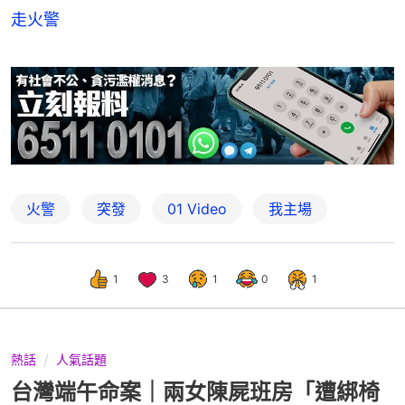
走火警
火警
突發
01 Video
我主場
1
3
1
0
1
熱話
人氣話題
台灣端午命案｜兩女陳屍班房「遭綁椅