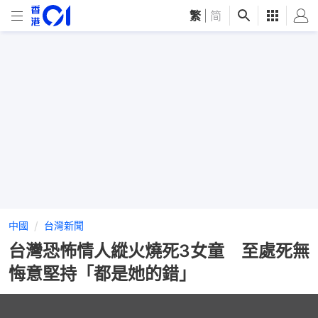
繁
|
简
中國
台灣新聞
台灣恐怖情人縱火燒死3女童 至處死無
悔意堅持「都是她的錯」