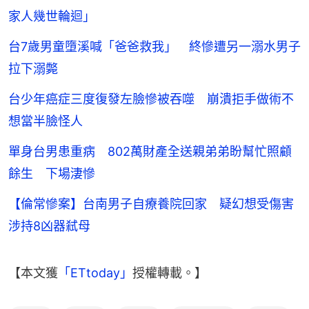
家人幾世輪迴」
台7歲男童墮溪喊「爸爸救我」 終慘遭另一溺水男子
拉下溺斃
台少年癌症三度復發左臉慘被吞噬 崩潰拒手做術不
想當半臉怪人
單身台男患重病 802萬財產全送親弟弟盼幫忙照顧
餘生 下場淒慘
【倫常慘案】台南男子自療養院回家 疑幻想受傷害
涉持8凶器弒母
【本文獲
「ETtoday」
授權轉載。】