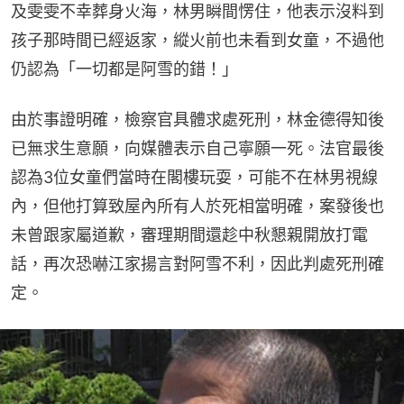
及雯雯不幸葬身火海，林男瞬間愣住，他表示沒料到
孩子那時間已經返家，縱火前也未看到女童，不過他
仍認為「一切都是阿雪的錯！」
由於事證明確，檢察官具體求處死刑，林金德得知後
已無求生意願，向媒體表示自己寧願一死。法官最後
認為3位女童們當時在閣樓玩耍，可能不在林男視線
內，但他打算致屋內所有人於死相當明確，案發後也
未曾跟家屬道歉，審理期間還趁中秋懇親開放打電
話，再次恐嚇江家揚言對阿雪不利，因此判處死刑確
定。