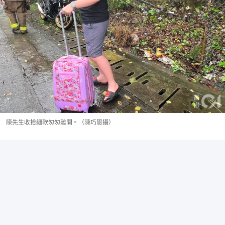
陳先生收拾細軟匆匆離開。（陳巧恩攝）