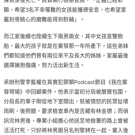
彈貫穿後死亡。負責執行檢察官說，「正義已經彰
顯，希望3名不幸罹難的女孩能獲德安息，也希望家
屬刻骨銘心的磨難能得到慰藉」。
而江家後續也陸續生下兩男兩女，其中女孩是雙胞
胎，最大的孩子就是在案發那一年所產下，這些弟妹
們都知道他們曾有兩位來不及長大的姊姊，家屬最後
選擇擁抱傷痛，努力活出新生活。
承辦刑警李藍權在真實犯罪類Podcast節目《我在案
發現場》中回顧案件，他表示當初分局被層層包圍，
分局長的車子剛從地下室開出，就被憤怒的民眾扯壞
雨刷、後照鏡，要求檢查車內是否藏有林金德；而偵
訊完林男後，專案小組擔心他送至地檢署的路上會被
活活打死，只好將林男跟另名刑警銬在一起、塞入後