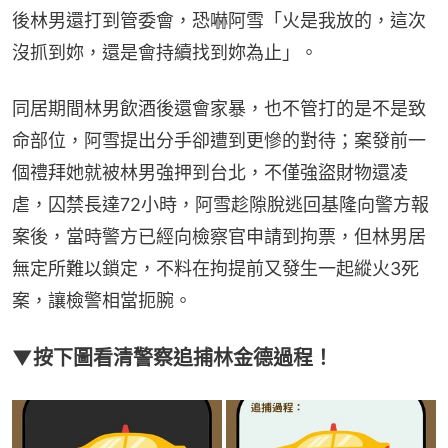
後林男還打到管委會，恐嚇阿雪「火是我放的，這次
沒抓到妳，還是會持續找到妳為止」。
同居期間林男飲酒後還會家暴，也不管打的是不是致
命部位，阿雪提出分手卻遭到更慘的對待；案發前一
個禮拜她就被林男強押到台北，不僅強盜財物還凌
虐，囚禁長達72小時，阿雪趁隙脫逃回基隆向警方報
案後，當時警方已經向檢察官申請到拘票，但林男居
無定所難以鎖定，不料在拘提前又發生一起縱火3死
案，讓檢警相當扼腕。
▼按下圖看清警察追捕林金德過程！