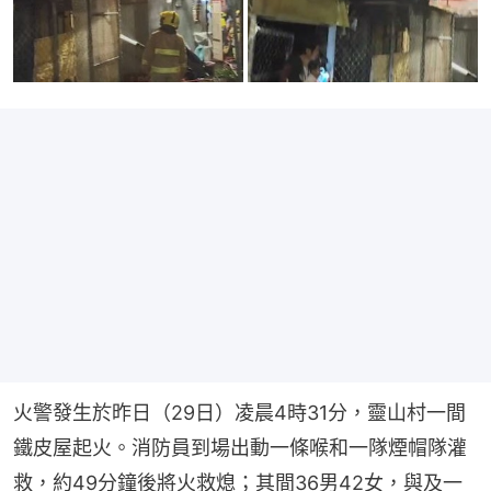
火警發生於昨日（29日）凌晨4時31分，靈山村一間
鐵皮屋起火。消防員到場出動一條喉和一隊煙帽隊灌
救，約49分鐘後將火救熄；其間36男42女，與及一