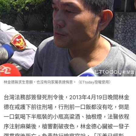
林金德無求生意願，也沒有向家屬表達悔意。（ETtoday授權使用）
台灣法務部簽發死刑令後，2013年4月19日晚間林金
德在戒護下前往刑場，行刑前一口飯都沒有吃，倒是
一口氣喝下半瓶裝的小瓶高粱酒、抽根煙，法醫依程
序注射麻藥後，槍響劃破夜色，林金德心臟被一發子