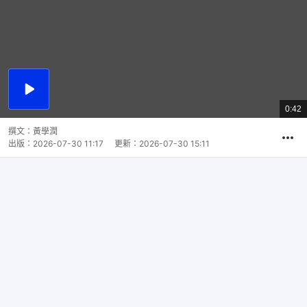
播
放
0:42
總
影
共
片
時
撰文：
黃學潤
間
出版：
2026-07-30 11:17
更新：
2026-07-30 15:11