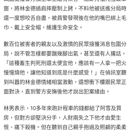
窗，將林金德過肩摔壓制上銬，不料他被送進分局時
還一度想咬舌自盡，被員警發現後在他的嘴巴綁上毛
巾、戴上安全帽，維護生命安全。
數百位被害者的親友以及激憤的民眾接獲消息包圍分
局，說不管怎樣都要踹幾腳出氣，甚至還有人撂話，
「這種畜生判死刑還太便宜他，應該有一人拿一把火
慢慢燒他，讓他知道到底是什麼感受！」在偵訊室聽
到叫囂的林金德情緒相當激動，還想衝下樓跟民眾正
面對決，直到警方安撫後他才說出犯案緣由。
林男表示，10多年來跑計程車的錢都給了阿雪及買
房，但對方卻堅決分手，人財兩失之下他才由愛生
恨、痛下殺機。但在聽到自己親手抱過及照顧的柔柔