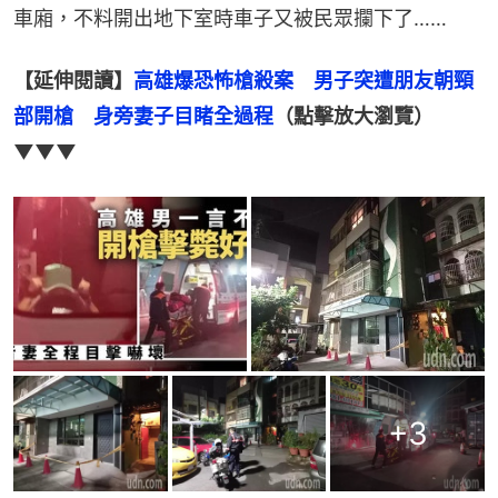
車廂，不料開出地下室時車子又被民眾攔下了……
【延伸閱讀】
高雄爆恐怖槍殺案　男子突遭朋友朝頸
部開槍　身旁妻子目睹全過程
（點擊放大瀏覽）
▼▼▼
+
3