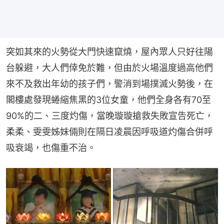
突如其來的火勢從大門快速竄燒，屋內眾人只好往陽
台躲避，大人們倖免於難，但由於火場溫度過高他們
來不及救出年幼的孩子們，警消到場撲滅火勢後，在
閣樓處發現蜷縮焦黑的3位女童，他們全身各有70至
90%的二、三度灼傷，當晚璇璇搶救失敗宣告死亡，
柔柔、雯雯姊妹倆則在隔日凌晨因呼吸道灼傷合併呼
吸衰竭，也傷重不治。