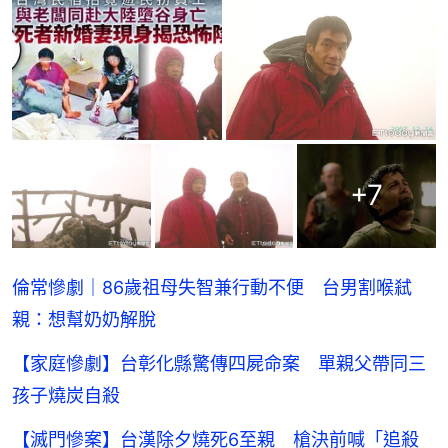
+
7
倫常慘劇｜86歲祖母失智兼行動不便 台男割喉弒
親：想幫奶奶解脫
【家庭慘劇】台彰化縣驚傳四屍命案 單親父帶同三
孩子燒炭自殺
【滅門慘案】台漢除夕燒死6至親 槍決前喊「追殺