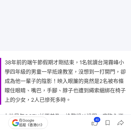
38年前的端午節假期才剛結束，1名就讀台灣霧峰小
學四年級的男童一早抵達教室，沒想到一打開門，卻
成為他一輩子的陰影！映入眼簾的竟然是2名被布條
矇住眼睛、嘴巴，手腳、脖子也遭到繩索綑綁在椅子
上的少女，2人已慘死多時。
由於早年CCTV並不普及，檢警緝凶過程一度陷入瓶
40
在Google
頸，最終是靠著一封來自「台中成功嶺」軍營寄出情
追蹤《香港01》