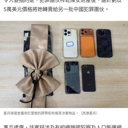
令人髮指的是，犯罪團伙榨乾陳女財產後，還計劃以
5萬美元價格將她轉賣給另一批中國犯罪團伙。
憲兵現場查獲用於蒙眼的膠帶和布條等涉案物品。（西港憲兵）
憲兵透露，該案疑涉及有組織跨國犯罪及人口販運網