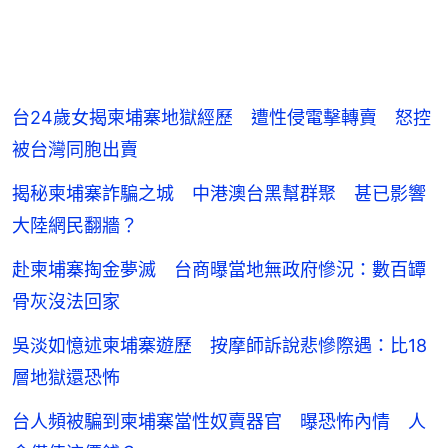
台24歲女揭柬埔寨地獄經歷 遭性侵電擊轉賣 怒控
被台灣同胞出賣
揭秘柬埔寨詐騙之城 中港澳台黑幫群聚 甚已影響
大陸網民翻牆？
赴柬埔寨掏金夢滅 台商曝當地無政府慘況：數百罈
骨灰沒法回家
吳淡如憶述柬埔寨遊歷 按摩師訴說悲慘際遇：比18
層地獄還恐怖
台人頻被騙到柬埔寨當性奴賣器官 曝恐怖內情 人