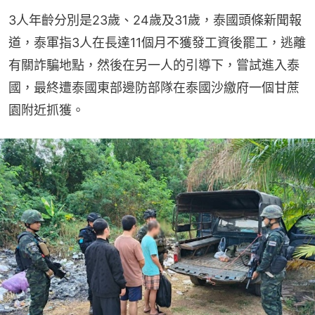
3人年齡分別是23歲、24歲及31歲，泰國頭條新聞報
道，泰軍指3人在長達11個月不獲發工資後罷工，逃離
有關詐騙地點，然後在另一人的引導下，嘗試進入泰
國，最終遭泰國東部邊防部隊在泰國沙繳府一個甘蔗
園附近抓獲。