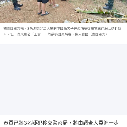
據泰國軍方指，3名涉嫌非法入境的中國籍男子在柬埔寨從事電訊詐騙活動11個
月，但一直未獲發「工資」，於是逃離柬埔寨，進入泰國（泰國軍方）
泰軍已將3名疑犯移交警察局，將由調查人員進一步