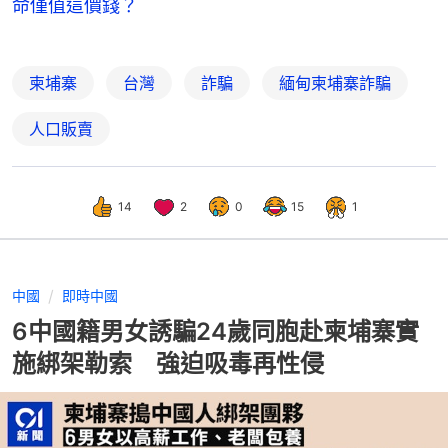
命僅值這價錢？
柬埔寨
台灣
詐騙
緬甸柬埔寨詐騙
人口販賣
14
2
0
15
1
中國
即時中國
6中國籍男女誘騙24歲同胞赴柬埔寨實
施綁架勒索 強迫吸毒再性侵