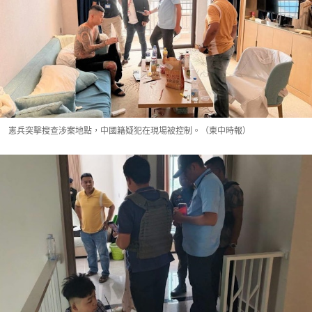
憲兵突擊搜查涉案地點，中國籍疑犯在現場被控制。（柬中時報）