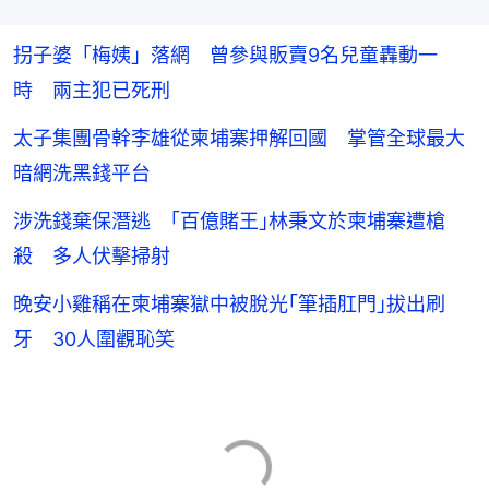
拐子婆「梅姨」落網 曾參與販賣9名兒童轟動一
時 兩主犯已死刑
太子集團骨幹李雄從柬埔寨押解回國 掌管全球最大
暗網洗黑錢平台
涉洗錢棄保潛逃 ｢百億賭王｣林秉文於柬埔寨遭槍
殺 多人伏擊掃射
晚安小雞稱在柬埔寨獄中被脫光｢筆插肛門｣拔出刷
牙 30人圍觀恥笑