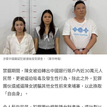
涉案中國籍疑犯被捕後接受調查。（柬中時報）
禁錮期間，陳女被迫轉出中國銀行賬戶內近30萬元人
民幣，更被逼迫吸毒及發生性行為。除此之外，犯罪
團伙還威逼陳女誘騙其他女性前來柬埔寨，以此換取
「自由身」。