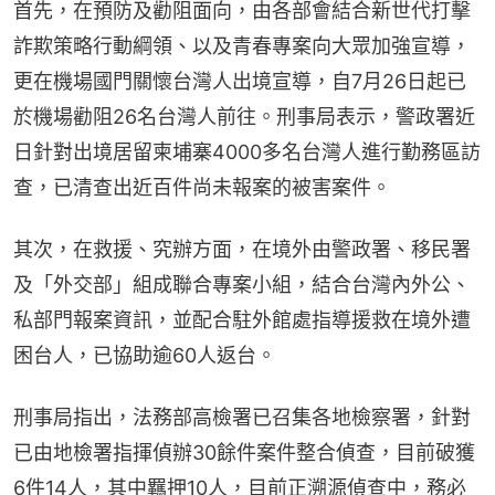
首先，在預防及勸阻面向，由各部會結合新世代打擊
詐欺策略行動綱領、以及青春專案向大眾加強宣導，
更在機場國門關懷台灣人出境宣導，自7月26日起已
於機場勸阻26名台灣人前往。刑事局表示，警政署近
日針對出境居留柬埔寨4000多名台灣人進行勤務區訪
查，已清查出近百件尚未報案的被害案件。
其次，在救援、究辦方面，在境外由警政署、移民署
及「外交部」組成聯合專案小組，結合台灣內外公、
私部門報案資訊，並配合駐外館處指導援救在境外遭
困台人，已協助逾60人返台。
刑事局指出，法務部高檢署已召集各地檢察署，針對
已由地檢署指揮偵辦30餘件案件整合偵查，目前破獲
6件14人，其中羈押10人，目前正溯源偵查中，務必