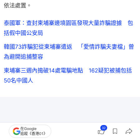
依法處置。
泰國軍：查封柬埔寨邊境園區發現大量詐騙證據 包
括假中國公安局
韓國73詐騙犯從柬埔寨遣返 「愛情詐騙夫妻檔」曾
為避開追捕整容
柬埔寨三週內搗破14處電騙地點 162疑犯被捕包括
50名中國人
32
在Google
追蹤《香港01》