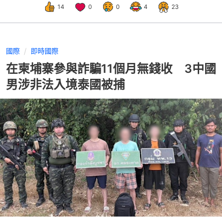
14
0
0
4
23
國際
即時國際
在柬埔寨參與詐騙11個月無錢收 3中國
男涉非法入境泰國被捕