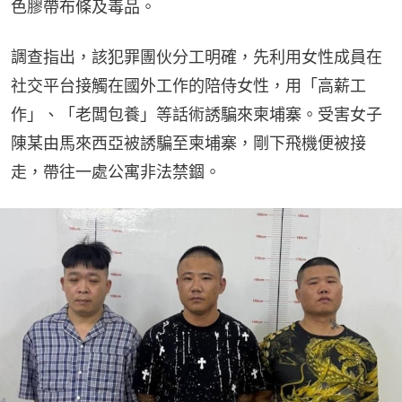
色膠帶布條及毒品。
調查指出，該犯罪團伙分工明確，先利用女性成員在
社交平台接觸在國外工作的陪侍女性，用「高薪工
作」、「老闆包養」等話術誘騙來柬埔寨。受害女子
陳某由馬來西亞被誘騙至柬埔寨，剛下飛機便被接
走，帶往一處公寓非法禁錮。