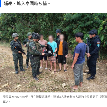
埔寨、進入泰國時被捕。
泰國軍方2026年2月8日在邊境巡邏時，逮捕3名涉嫌非法入境的中國籍男子（泰國
軍方）