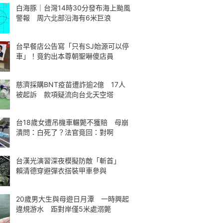
白海豚｜台灣14時30分發布海上颱風
警報 周六北部沿海有6米巨浪
台早餐店公告寫「只有SJ始源可以停
車」！竟釣出本尊朝聖嚇傻店員
慈濟採購BNT疫苗遭詐逾2億 17人
被起訴 款項疑流向台北天空塔
台18歲女遭吊機車輾斃不獲賠 母崩
潰問：白死了？法官竟回：對啊
台漢光演習深夜模擬防敵「斬首」
賴清德穿避彈衣搭裝甲車參與
20歲男大生與母遊日月潭 一時興起
違規游水 距對岸僅5米處溺斃