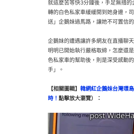
就這麼苦等快3分鐘後，手足無措的
轉的白色私家車緩緩開到她身邊，司機拋
送」企鵝妹過馬路，讓她不可置信的連喊
企鵝妹的遭遇讓許多網友在直播聊天
明明已開始執行嚴格取締，怎麼還是
色私家車的幫助後，則是深受感動的
手」。
【相關圖輯】
韓網紅企鵝妹台灣環島
時！
點擊放大瀏覽）：