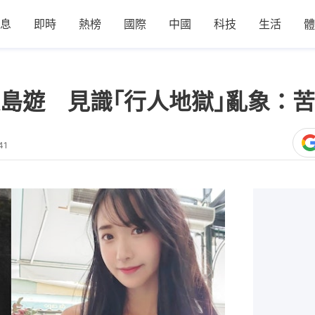
息
即時
熱榜
國際
中國
科技
生活
體
島遊 見識｢行人地獄｣亂象：苦
41