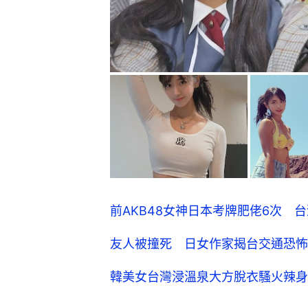
前AKB48女神日本考牌肥佬6次 
友人被撞死 日女作家揭台交通恐怖
韓美女台灣浸溫泉大方脫衣騷火辣身