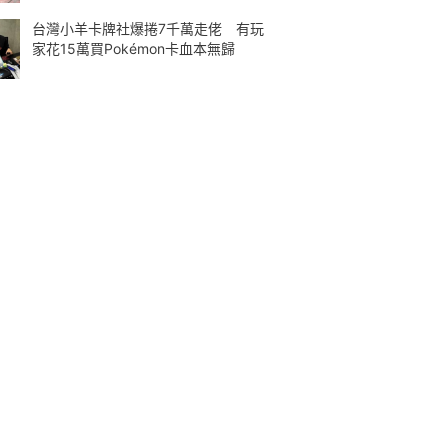
台灣小羊卡牌社爆捲7千萬走佬 有玩
家花15萬買Pokémon卡血本無歸