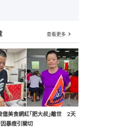
章
查看更多
破億美食網紅｢肥大叔｣離世 2天
曾因暴瘦引關切