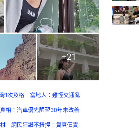
+
21
台灣1次及格 當地人：難怪交通亂
真相：汽車優先陋習30年未改善
材 網民狂讚不扭捏：貨真價實