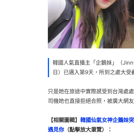
韓國人氣直播主「企鵝妹」（Jin
日）已邁入第9天，所到之處大受
只是她在旅途中實際感受到台灣處處
司機她也直接拒絕合照，被廣大網友
【相關圖輯】
韓國仙氣女神企鵝妹突
遇見你
（點擊放大瀏覽）：