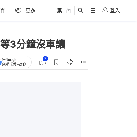
育
經濟
更多
01深圳
繁
觀點
|
简
健康
好食玩飛
登入
女
等3分鐘沒車讓
7
在Google
追蹤《香港01》