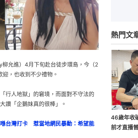
熱門文
ny柳允進）4月下旬赴台徒步環島，今（2
歡迎，也收到不少禮物。
「行人地獄」的窘境，而面對不守法的
大讚「企鵝妹真的很棒」。
46歲年收
喺台灣打卡　惹當地網民暴動：希望能
前才直播