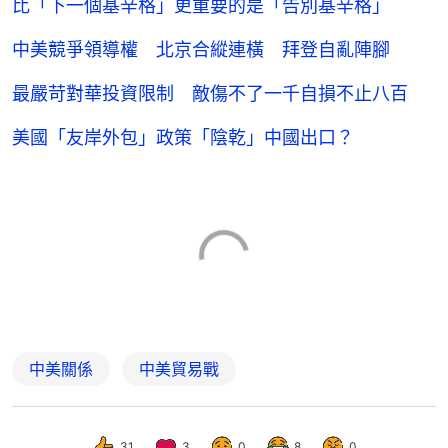
比「下一個基辛格」更重要的是「告別基辛格」
中美競爭領導權 北京合縱連橫 拜登自亂陣腳
最嚴苛對華投資限制 敵傷不了一千自損不止八百
美國「友岸外包」政策「陰乾」中國出口？
中美關係
中美貿易戰
31
3
0
8
0