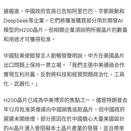
據報道，中國政府官員已告知阿里巴巴、字節跳動和
DeepSeek等企業，它們將獲准購買部分用於開發AI
模型的H200晶片，但相關企業須說明所需晶片的數量
和用途才可獲得批准。
中國駐美使館發言人劉暢發聲明說，中方在美國晶片
出口問題上保持一貫立場。「我們主張中美通過合作
實現互利共贏，反對將科技和經貿問題政治化、工具
化、武器化。」
H200晶片已成為中美博弈的焦點之一。儘管特朗普去
年12月批准英偉達向中國銷售這款晶片，但中國政府
遲遲未開綠燈，部分原因在於中國擔心大量美國設計
的AI晶片湧入會阻礙本土晶片產業的發展，並且帶來