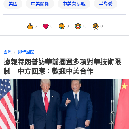
美國
中美關係
中美貿易戰
半導體
5
0
0
13
0
國際
即時國際
據報特朗普訪華前擱置多項對華技術限
制 中方回應：歡迎中美合作