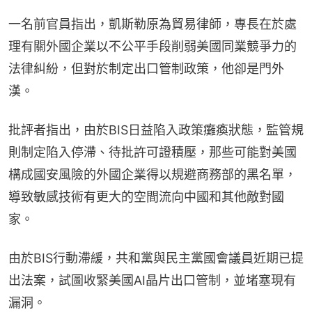
一名前官員指出，凱斯勒原為貿易律師，專長在於處
理有關外國企業以不公平手段削弱美國同業競爭力的
法律糾紛，但對於制定出口管制政策，他卻是門外
漢。
批評者指出，由於BIS日益陷入政策癱瘓狀態，監管規
則制定陷入停滯、待批許可證積壓，那些可能對美國
構成國安風險的外國企業得以規避商務部的黑名單，
導致敏感技術有更大的空間流向中國和其他敵對國
家。
由於BIS行動滯緩，共和黨與民主黨國會議員近期已提
出法案，試圖收緊美國AI晶片出口管制，並堵塞現有
漏洞。