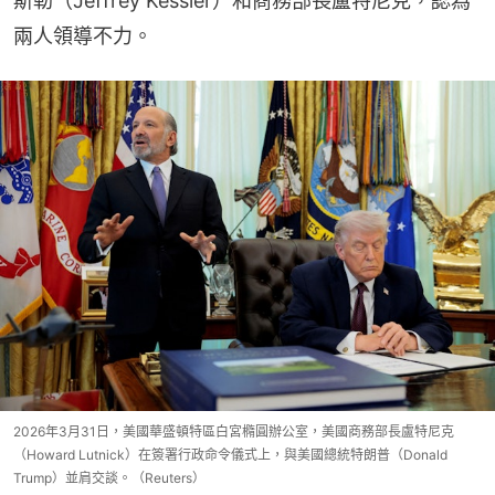
斯勒（Jeffrey Kessler）和商務部長盧特尼克，認為
兩人領導不力。
2026年3月31日，美國華盛頓特區白宮橢圓辦公室，美國商務部長盧特尼克
（Howard Lutnick）在簽署行政命令儀式上，與美國總統特朗普（Donald
Trump）並肩交談。（Reuters）