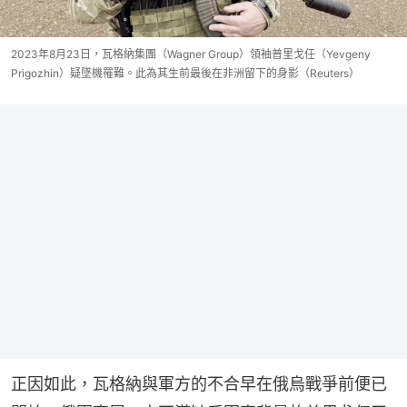
2023年8月23日，瓦格納集團（Wagner Group）領袖普里戈任（Yevgeny
Prigozhin）疑墜機罹難。此為其生前最後在非洲留下的身影（Reuters）
正因如此，瓦格納與軍方的不合早在俄烏戰爭前便已