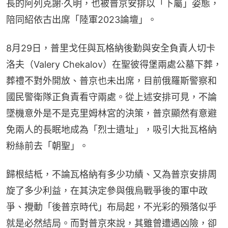
長的阿列克謝·久明，也被普京安排以「下屬」姿態，
陪同紹依古出席「陸軍2023論壇」。
8月29日，普里戈任與瓦格納後勤與安全負責人切卡
洛夫（Valery Chekalov）在聖彼得堡兩處公墓下葬，
葬禮不對外開放、普京也未出席，目前俄羅斯警察和
國民警衛隊正負責看守兩處。從上述安排可見，不論
墜機意外是不是克里姆林宮的決策，普京顯然有意避
免兩人的長眠地成為「烈士遺址」，吸引大批瓦格納
粉絲前去「朝聖」。
歸根結柢，不論瓦格納有多少功績、又為普京安排周
旋了多少利益，在其決定參與俄烏戰爭後的軍中政
爭、攪動「後普京時代」布局起，不光彩的殞落似乎
就是必然結局。而對普京來說，其雖曾遭遇凶險，卻