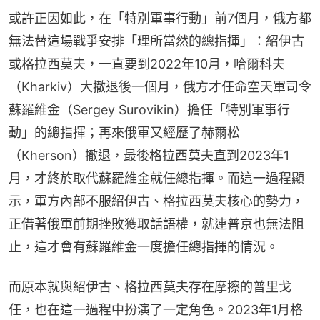
或許正因如此，在「特別軍事行動」前7個月，俄方都
無法替這場戰爭安排「理所當然的總指揮」：紹伊古
或格拉西莫夫，一直要到2022年10月，哈爾科夫
（Kharkiv）大撤退後一個月，俄方才任命空天軍司令
蘇羅維金（Sergey Surovikin）擔任「特別軍事行
動」的總指揮；再來俄軍又經歷了赫爾松
（Kherson）撤退，最後格拉西莫夫直到2023年1
月，才終於取代蘇羅維金就任總指揮。而這一過程顯
示，軍方內部不服紹伊古、格拉西莫夫核心的勢力，
正借著俄軍前期挫敗獲取話語權，就連普京也無法阻
止，這才會有蘇羅維金一度擔任總指揮的情況。
而原本就與紹伊古、格拉西莫夫存在摩擦的普里戈
任，也在這一過程中扮演了一定角色。2023年1月格