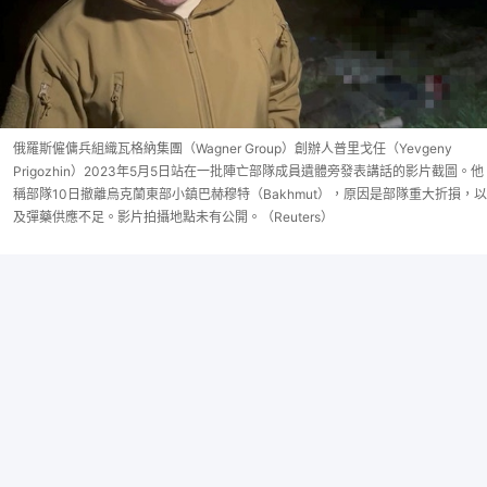
俄羅斯僱傭兵組織瓦格納集團（Wagner Group）創辦人普里戈任（Yevgeny
Prigozhin）2023年5月5日站在一批陣亡部隊成員遺體旁發表講話的影片截圖。他
稱部隊10日撤離烏克蘭東部小鎮巴赫穆特（Bakhmut），原因是部隊重大折損，以
及彈藥供應不足。影片拍攝地點未有公開。（Reuters）