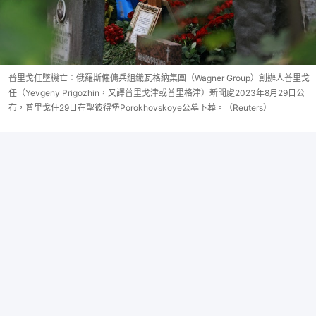
普里戈任墜機亡：俄羅斯僱傭兵組織瓦格納集團（Wagner Group）創辦人普里戈
任（Yevgeny Prigozhin，又譯普里戈津或普里格津）新聞處2023年8月29日公
布，普里戈任29日在聖彼得堡Porokhovskoye公墓下葬。（Reuters）