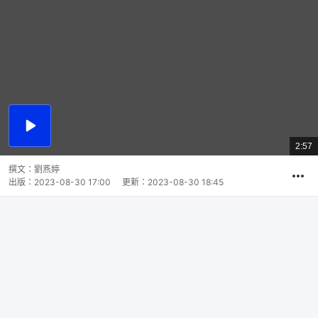
播
放
2:57
總
影
共
片
時
撰文：
劉燕婷
間
出版：
2023-08-30 17:00
更新：
2023-08-30 18:45