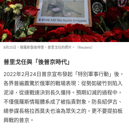
8月25日，俄羅斯聖彼得堡，普里戈任的照片。（Reuters）
普里戈任與「後普京時代」
2022年2月24日普京宣布發起「特別軍事行動」後，
各界普遍震驚於俄軍的戰場表現：從勢如破竹到陷入
泥淖，從速戰速決到長久僵持。預期幻滅的過程中，
不僅俄羅斯情報體系成了被指責對象，防長紹伊古、
總參謀長格拉西莫夫也淪為眾矢之的，更不要提拍板
興戰的普京。