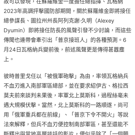
故可以發現，在蘇羅維金一度擔任總指揮、瓦格納
2023年高調抨擊國防部期間，關於蘇羅維金即將接任
總參謀長、圖拉州州長阿列克謝·久明（Alexey 
Dyumin）即將接任防長的風聲引發不少討論，而這些
傳聞也連帶會牽引出「普京接班人」的各種預測。6
月24日瓦格納兵變前後，前述風聲更是傳得甚囂塵
上。
彼時普里戈任以「被俄軍砲擊」為由，率領瓦格納兵
不血刃進入南部軍區總部，並在要求紹伊古、格拉西
莫夫前來談判未果後，率軍北上莫斯科，過程絲毫未
遇大規模伏擊。當然，北上莫斯科的一路順遂，尚可
用「俄軍重兵都在前線」、「普京下令不開火」等說
法來解釋，但兵不血刃便控制南部軍區，甚至還能不
斷釋出與當地高層談話的影片，便似乎除了「一個願