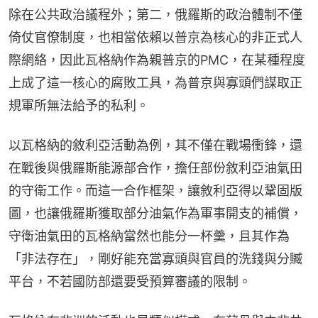
除在公共政治議程外；第二，俄羅斯的政治體制不僅
倚仗官僚制度，也相當依賴以普京為核心的非正式人
際網絡，因此瓦格納作為親普京的PMC，在某種程度
上成了這一核心的腐敗工具，為普京與寡頭們謀取正
規軍所無法給予的私利。
以瓦格納的敘利亞活動為例，其不僅在戰場衝鋒，還
在戰後與俄羅斯能源部合作，擔任部份敘利亞油氣田
的守衛工作。而這一合作框架，讓敘利亞得以鞏固版
圖，也讓俄羅斯獲取部分油氣作為軍事開支的補償，
守衛油氣田的瓦格納當然也能分一杯羹，且其作為
「非法存在」，剛好能充當寡頭與官員的洗錢與分贓
平台，不若國防部還要受預算審議的限制。