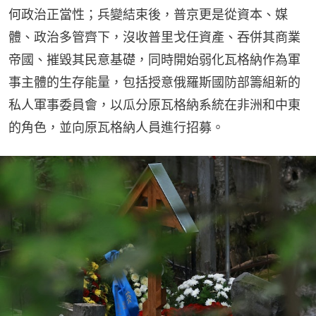
何政治正當性；兵變結束後，普京更是從資本、媒
體、政治多管齊下，沒收普里戈任資產、吞併其商業
帝國、摧毀其民意基礎，同時開始弱化瓦格納作為軍
事主體的生存能量，包括授意俄羅斯國防部籌組新的
私人軍事委員會，以瓜分原瓦格納系統在非洲和中東
的角色，並向原瓦格納人員進行招募。