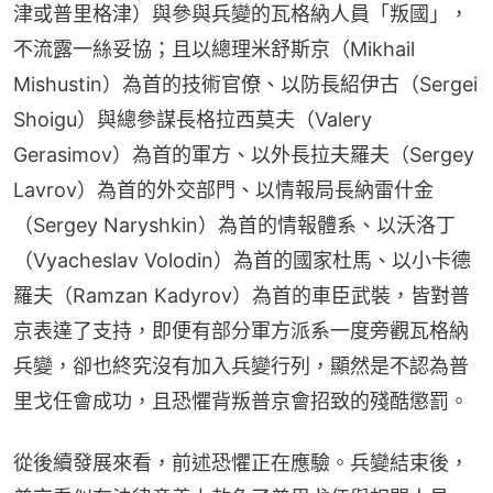
津或普里格津）與參與兵變的瓦格納人員「叛國」，
不流露一絲妥協；且以總理米舒斯京（Mikhail 
Mishustin）為首的技術官僚、以防長紹伊古（Sergei 
Shoigu）與總參謀長格拉西莫夫（Valery 
Gerasimov）為首的軍方、以外長拉夫羅夫（Sergey 
Lavrov）為首的外交部門、以情報局長納雷什金
（Sergey Naryshkin）為首的情報體系、以沃洛丁
（Vyacheslav Volodin）為首的國家杜馬、以小卡德
羅夫（Ramzan Kadyrov）為首的車臣武裝，皆對普
京表達了支持，即便有部分軍方派系一度旁觀瓦格納
兵變，卻也終究沒有加入兵變行列，顯然是不認為普
里戈任會成功，且恐懼背叛普京會招致的殘酷懲罰。
從後續發展來看，前述恐懼正在應驗。兵變結束後，