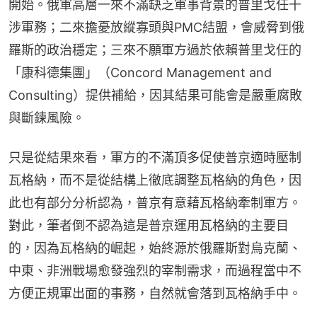
開始。俄軍高層一來不滿缺乏軍事背景的普里戈任干
涉軍務；二來擔憂放縱寡頭與PMC結盟，會威脅到俄
羅斯的政治穩定；三來不願軍方過於依賴普里戈任的
「康科德集團」（Concord Management and 
Consulting）提供補給，因其結果可能會是嚴重腐敗
與斷鍊風險。
只是從結果來看，軍方的不滿頂多促使普京適時壓制
瓦格納，而不是從結構上徹底調整瓦格納的角色，因
此也有部分分析認為，普京有意藉瓦格納牽制軍方。
對此，筆者倒不認為這是普京運用瓦格納的主要目
的，因為瓦格納的崛起，始終源於俄羅斯對烏克蘭、
中東、非洲戰場愈發強烈的宰制需求，而過程當中不
方便正規軍出面的事務，自然就會落到瓦格納手中。