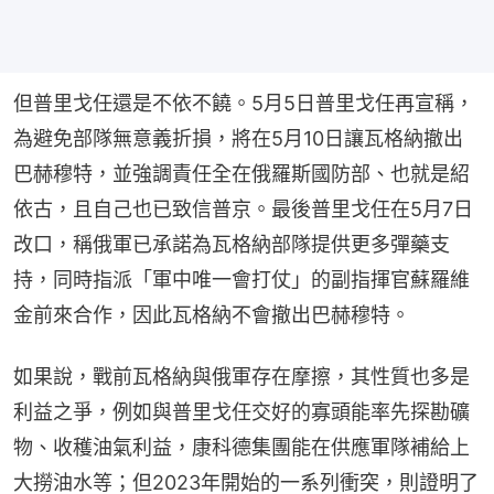
但普里戈任還是不依不饒。5月5日普里戈任再宣稱，
為避免部隊無意義折損，將在5月10日讓瓦格納撤出
巴赫穆特，並強調責任全在俄羅斯國防部、也就是紹
依古，且自己也已致信普京。最後普里戈任在5月7日
改口，稱俄軍已承諾為瓦格納部隊提供更多彈藥支
持，同時指派「軍中唯一會打仗」的副指揮官蘇羅維
金前來合作，因此瓦格納不會撤出巴赫穆特。
如果說，戰前瓦格納與俄軍存在摩擦，其性質也多是
利益之爭，例如與普里戈任交好的寡頭能率先探勘礦
物、收穫油氣利益，康科德集團能在供應軍隊補給上
大撈油水等；但2023年開始的一系列衝突，則證明了