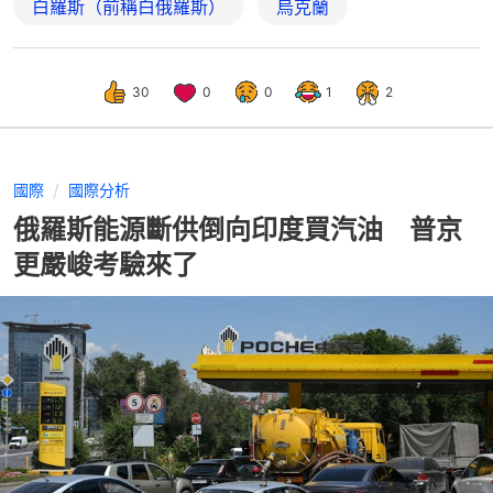
白羅斯（前稱白俄羅斯）
烏克蘭
30
0
0
1
2
國際
國際分析
俄羅斯能源斷供倒向印度買汽油 普京
更嚴峻考驗來了