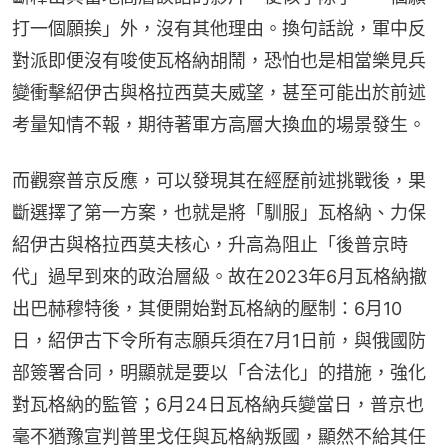
打一個願挨」外，沒有其他理由。換句話說，軍中反
對派即便沒有唆使瓦格納胡鬧，恐怕也是相當樂見兵
變衝擊紹伊古與格拉西莫夫威望，甚至可能出於前述
考量知情不報，期待著軍方高層大換血的場景發生。
而觀察普京反應，可以發現其在經歷前述挑戰後，果
斷選擇了第一方案，也就是將「馴服」瓦格納、力保
紹伊古與格拉西莫夫核心，升高為阻止「後普京時
代」過早到來的政治層級。故在2023年6月瓦格納撤
出巴赫穆特後，其便開始對瓦格納的壓制：6月10
日，紹伊古下令所有志願兵須在7月1日前，與俄國防
部簽署合同，明顯就是要以「合法化」的措施，強化
對瓦格納的監管；6月24日瓦格納兵變當日，普京也
毫不猶豫宣判普里戈任與瓦格納叛國，顯然不給其任