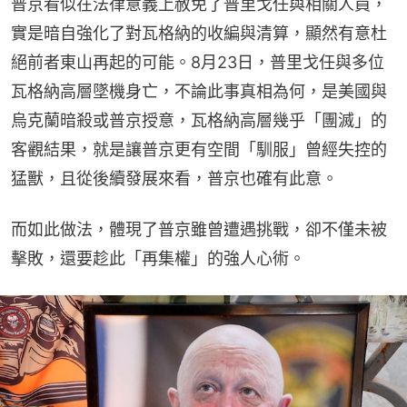
普京看似在法律意義上赦免了普里戈任與相關人員，
實是暗自強化了對瓦格納的收編與清算，顯然有意杜
絕前者東山再起的可能。8月23日，普里戈任與多位
瓦格納高層墜機身亡，不論此事真相為何，是美國與
烏克蘭暗殺或普京授意，瓦格納高層幾乎「團滅」的
客觀結果，就是讓普京更有空間「馴服」曾經失控的
猛獸，且從後續發展來看，普京也確有此意。
而如此做法，體現了普京雖曾遭遇挑戰，卻不僅未被
擊敗，還要趁此「再集權」的強人心術。