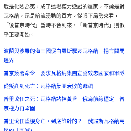
還是化險為夷，成了這場權力遊戲的贏家，不論是對
瓦格納，還是暗流湧動的軍方。從眼下局勢來看，
「後普京時代」暫時不會到來，「新普京時代」則似
乎正要開始。
波蘭與波羅的海三國促白羅斯驅逐瓦格納 揚言關閉
邊界
普京簽署命令 要求瓦格納集團宣誓效忠國家和軍隊
從叛亂到死亡：瓦格納集團衰敗的邏輯
普里戈任之死：瓦格納諸神黃昏 俄烏前線穩定 普
京權力再鞏固
普里戈任墜機身亡，到底誰幹的？ 俄羅斯瓦格納高
層的「團滅」