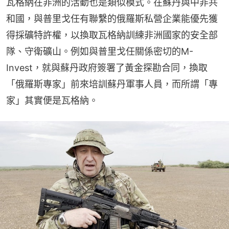
瓦格納在非洲的活動也是類似模式。在蘇丹與中非共
和國，與普里戈任有聯繫的俄羅斯私營企業能優先獲
得採礦特許權，以換取瓦格納訓練非洲國家的安全部
隊、守衛礦山。例如與普里戈任關係密切的M-
Invest，就與蘇丹政府簽署了黃金探勘合同，換取
「俄羅斯專家」前來培訓蘇丹軍事人員，而所謂「專
家」其實便是瓦格納。