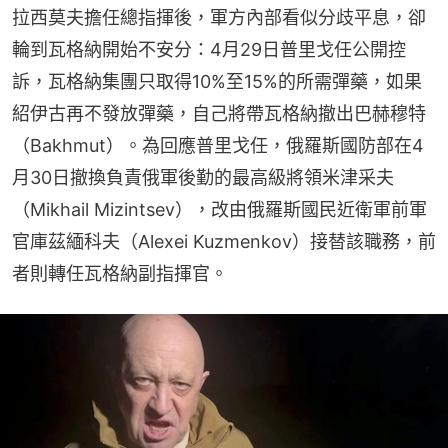
拉西莫夫擔任總指揮後，軍方內部看似分歧平息，卻
輪到瓦格納開始不安分：4月29日普里戈任公開控
訴，瓦格納集團只取得10%至15%的所需彈藥，如果
紹伊古再不發放彈藥，自己將帶瓦格納撤出巴赫穆特
（Bakhmut）。為回應普里戈任，俄羅斯國防部在4
月30日撤換負責俄軍後勤的最高級將領米津采夫
（Mikhail Mizintsev），改由俄羅斯國民近衛軍前軍
官庫茲緬科夫（Alexei Kuzmenkov）接替該職務，前
者則轉任瓦格納副指揮官。