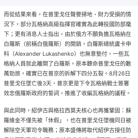
而從結果來看，在普里戈任聲譽掃地、財力受損的情
況下，部分瓦格納高級指揮官確實為此轉投國防部麾
下；更有消息人士指出，由於俄方不願負擔瓦格納在
白羅斯（前稱白俄羅斯）的開銷，白羅斯總統盧卡申
科（Alexander Lukashenko）也無意墊付，一些瓦
格納人員就此離開了白羅斯。原本聽命普里戈任的數
萬勁旅，確實已在普京的拆解下四分五裂。8月26日
普里戈任墜亡後3天，普京更是下令瓦格納戰士簽署
效忠俄羅斯政府的誓詞，推進了收編瓦格納的議程。
與此同時，紹伊古與格拉西莫夫核心也再獲鞏固：蘇
羅維金不僅先被「休假」，也在普里戈任墜機同日被
解除空天軍司令職務；原本盛傳將取代紹伊古接任防