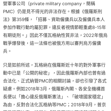
營軍事公司（private military company，簡稱
PMC）仍是見不得光的非法存在。根據《俄羅斯刑
法》第359條，「招募、資助僱傭兵以及僱傭兵本人
參加作戰行動均屬犯罪，違反者視情節輕重處8-15年
有期徒刑。」因此不僅瓦格納性質非法，2022年俄烏
戰爭爆發後，這一法條也被俄方用以審判烏方僱傭
兵。
只是如前所述，瓦格納在俄羅斯近十年的對外軍事行
動中已是「公開的秘密」，因此俄羅斯內部也曾有過
合法化、正式納管PMC的相關討論，卻也引發了各式
疑慮。例如2018年3月，俄羅斯內閣、各安全機構首
長便以「擔心違反俄羅斯憲法」、「破壞國家穩定」
為由，反對合法化瓦格納等PMC；2018年9月，普京