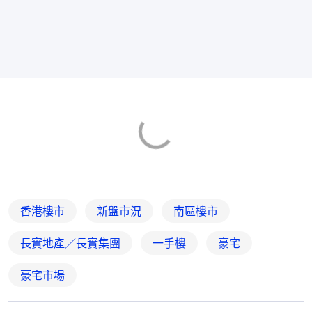
香港樓市
新盤市況
南區樓市
長實地產／長實集團
一手樓
豪宅
豪宅市場