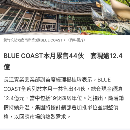
黃竹坑站港島南岸第3期BLUE COAST。（資料圖片）
BLUE COAST本月累售44伙 套現逾12.4
億
長江實業營業部副首席經理楊桂玲表示，BLUE 
COAST全系列於本月一共售出44伙，總套現金額逾
12.4億元，當中包括19伙四房單位。她指出，隨着銷
情持續升溫，集團將按計劃部署加推單位並調整價
格，以回應市場的熱烈需求。