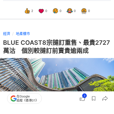
2
0
0
0
0
經濟
地產樓市
BLUE COAST8宗撻訂重售、最貴2727
萬沽 個別較撻訂前賣貴逾兩成
3
在Google
追蹤《香港01》