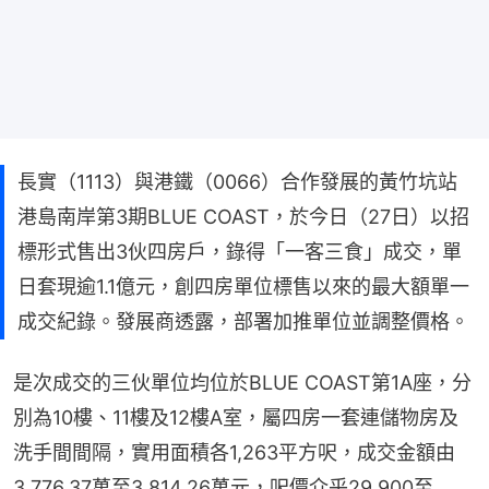
長實（1113）與港鐵（0066）合作發展的黃竹坑站
港島南岸第3期BLUE COAST，於今日（27日）以招
標形式售出3伙四房戶，錄得「一客三食」成交，單
日套現逾1.1億元，創四房單位標售以來的最大額單一
成交紀錄。發展商透露，部署加推單位並調整價格。
是次成交的三伙單位均位於BLUE COAST第1A座，分
別為10樓、11樓及12樓A室，屬四房一套連儲物房及
洗手間間隔，實用面積各1,263平方呎，成交金額由
3,776.37萬至3,814.26萬元，呎價介乎29,900至