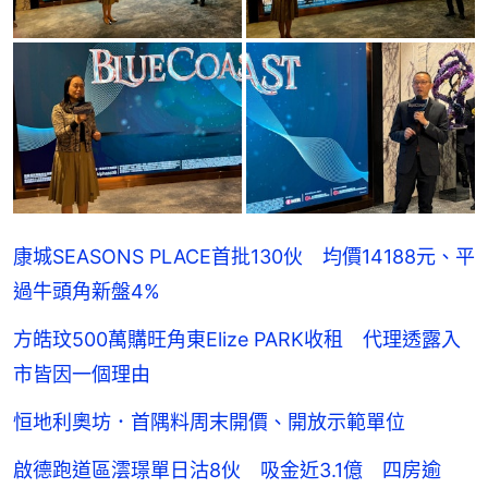
康城SEASONS PLACE首批130伙 均價14188元、平
過牛頭角新盤4%
方皓玟500萬購旺角東Elize PARK收租 代理透露入
市皆因一個理由
恒地利奧坊．首隅料周末開價、開放示範單位
啟德跑道區澐璟單日沽8伙 吸金近3.1億 四房逾