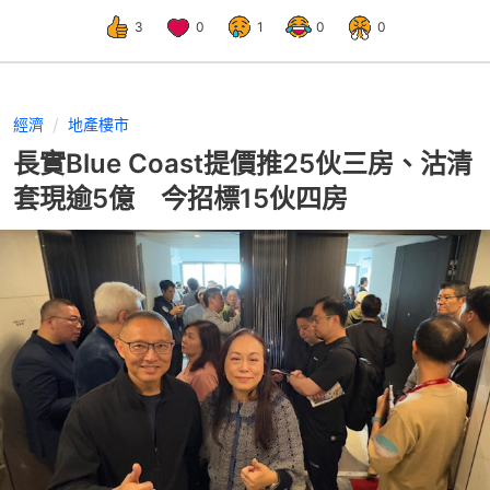
3
0
1
0
0
經濟
地產樓市
長實Blue Coast提價推25伙三房、沽清
套現逾5億 今招標15伙四房