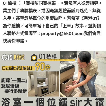
01驗樓 ︰「買樓唔同買棵菜」。若沒有人從旁指導，
業主們手執驗樓表，或因毫無經驗而感到迷茫、無從
入手，甚至忽略單位的重要缺陷。若希望《香港01》
為你驗樓，可簡單寫下自己的「上車」故事，並將個
人聯絡方式電郵至：property@hk01.com我們會盡
快與你聯絡。