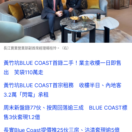
長江實業營業部副首席經理楊桂玲。（右）
黃竹坑BLUE COAST首錄二手！業主收樓一日即售
出 笑袋110萬走
黃竹坑BLUE COAST首宗租務 收樓半日、內地客
3.2萬「閃電」承租
周末新盤錄77伙、按周回落逾三成 BLUE COAST標
售3伙套現1.2億
長實Blue Coast提價推25伙三房、沽清套現逾5億