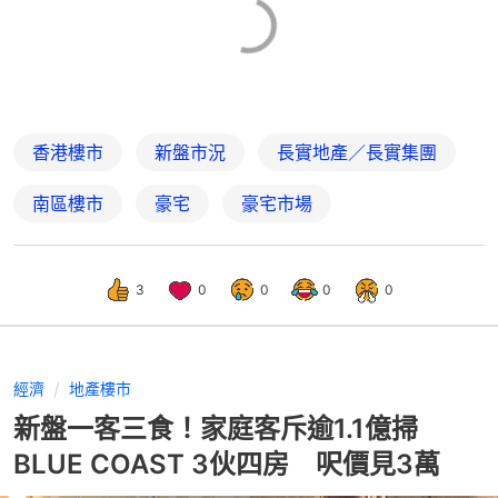
香港樓市
新盤市況
長實地產／長實集團
南區樓市
豪宅
豪宅市場
3
0
0
0
0
經濟
地產樓市
新盤一客三食！家庭客斥逾1.1億掃
BLUE COAST 3伙四房 呎價見3萬