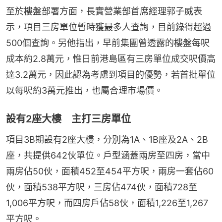
至於樓盤部署方面，長實營業部首席經理郭子威表
示，項目三房單位暫時獲最多人查詢，目前錄得超過
500個查詢。另他指出，早前集團曾透露的樓盤每呎
成本約2.8萬元，惟日前港島區有三房單位成交呎價高
達3.2萬元，因此認為考慮到項目的優勢，若首批單位
以每呎約3萬元推出，也屬合理市場價。
設有2座大樓 主打三房單位
項目3B期設有2座大樓，分別為1A、1B座及2A、2B
座，共提供642伙單位。戶型涵蓋兩房至四房，當中
兩房佔50伙，面積452至454平方呎，兩房一套佔60
伙，面積538平方呎，三房佔474伙，面積728至
1,006平方呎，而四房戶佔58伙，面積1,226至1,267
平方呎。