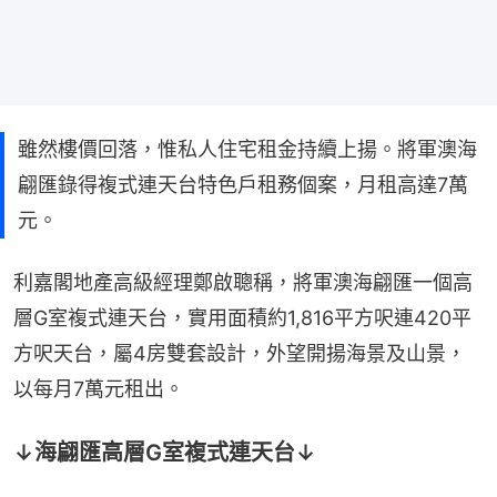
雖然樓價回落，惟私人住宅租金持續上揚。將軍澳海
翩匯錄得複式連天台特色戶租務個案，月租高達7萬
元。
利嘉閣地產高級經理鄭啟聰稱，將軍澳海翩匯一個高
層G室複式連天台，實用面積約1,816平方呎連420平
方呎天台，屬4房雙套設計，外望開揚海景及山景，
以每月7萬元租出。
↓海翩匯高層G室複式連天台↓