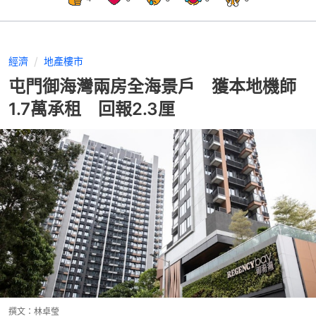
經濟
地產樓市
屯門御海灣兩房全海景戶 獲本地機師
1.7萬承租 回報2.3厘
撰文：
林卓瑩