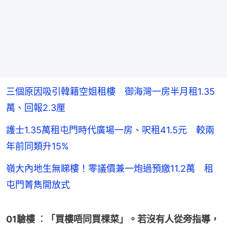
三個原因吸引韓籍空姐租樓 御海灣一房半月租1.35
萬、回報2.3厘
護士1.35萬租屯門時代廣場一房、呎租41.5元 較兩
年前同類升15%
嶺大內地生無睇樓！零議價兼一炮過預繳11.2萬 租
屯門菁雋開放式
01驗樓 ︰「買樓唔同買棵菜」。若沒有人從旁指導，