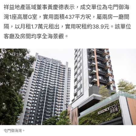
祥益地產區域董事黃慶德表示，成交單位為屯門御海
灣1座高層G室，實用面積437平方呎，屬兩房一廳間
隔，以月租1.7萬元租出，實用呎租約38.9元。該單位
客廳及房間均享全海景觀。
屯門御海灣。