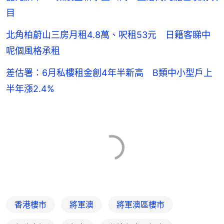
目
北角柏蔚山三房月租4.8萬、呎租53元 日籍客睇中
呢個風格承租
差估署：6月私樓租金創4年半新高 B類中小型戶上
半年漲2.4%
香港樓市
將軍澳
將軍澳區樓市