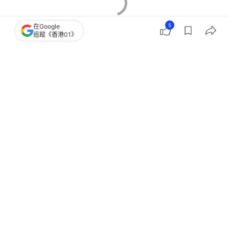
5
在Google
追蹤《香港01》
香港樓市
屯門區樓市
租金
租務市場
二手樓
2
0
0
0
0