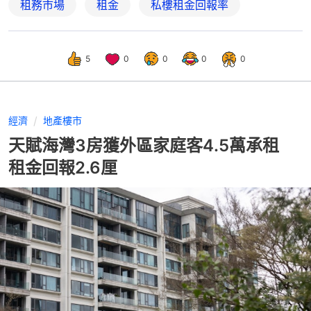
租務市場
租金
私樓租金回報率
5
0
0
0
0
經濟
地產樓市
天賦海灣3房獲外區家庭客4.5萬承租
租金回報2.6厘