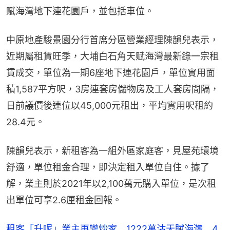
赋海灣地下連花園戶，並包括車位。
中原地產駿景園分行首席分區營業經理陳韻兒表示，
近期屬租賃旺季，大埔白石角天赋海灣最新錄一宗租
賃成交，單位為一期6座地下連花園戶，單位實用面
積1,587平方呎，3房連套房儲物房及工人套房間隔，
日前議價後連位以45,000元租出，平均實用呎租約
28.4元。
陳韻兒表示，新租客為一組外區家庭客，見屋苑環境
舒適，單位租金合理，即決定租入單位自住。據了
解，業主則於2021年以2,100萬元購入單位，是次租
出單位可享2.6厘租金回報。
租客「升呢」業主再變炒家 1222萬沽天賦海灣 4