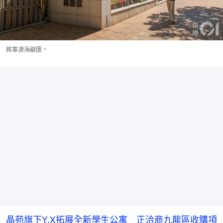
將軍澳海翩匯。
晶苑旗下Y.X拓展全新學生公寓 正洽商九龍區收購項