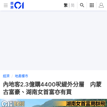
繁
|
简
經濟
地產樓市
內地客2.3億購4400呎緹外分層 内蒙
古富豪、湖南女首富亦有買