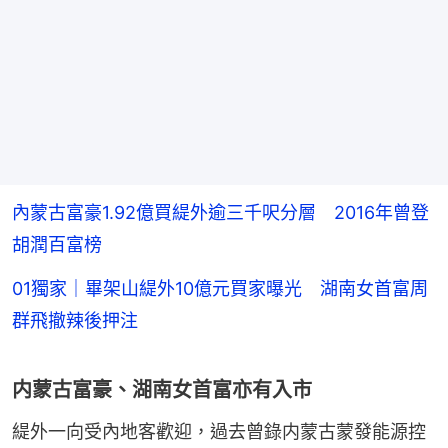
內蒙古富豪1.92億買緹外逾三千呎分層 2016年曾登
胡潤百富榜
01獨家｜畢架山緹外10億元買家曝光 湖南女首富周
群飛撤辣後押注
内蒙古富豪、湖南女首富亦有入市
緹外一向受內地客歡迎，過去曾錄内蒙古蒙發能源控