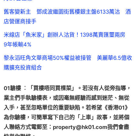
舊客變新主 鄧成波繼園街舊樓銀主盤6133萬沽 酒
店營運商接手
米線店「魚米家」創辦人沽貨！1398萬賣匯璽兩房
9年帳輸4%
黎永滔旺角文華商場50%權益被接管 美麗華6.5億收
購擴充投資組合
01驗樓 ︰「買樓唔同買棵菜」。若沒有人從旁指導，
業主們手執驗樓表，或因毫無經驗而感到迷茫、無從
入手，甚至忽略單位的重要缺陷。若希望《香港01》
為你驗樓，可簡單寫下自己的「上車」故事，並將個
人聯絡方式電郵至：property@hk01.com我們會盡