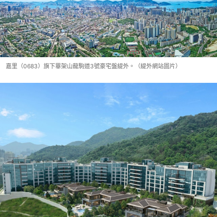
嘉里（0683）旗下畢架山龍駒道3號豪宅盤緹外。（緹外網站圖片）