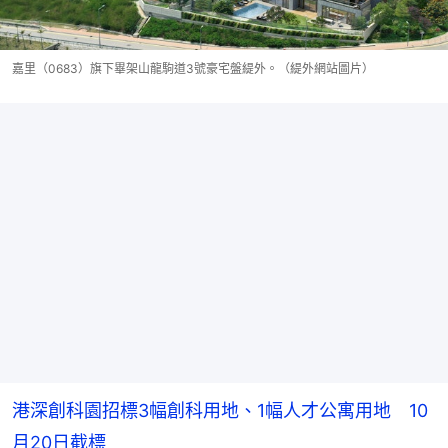
嘉里（0683）旗下畢架山龍駒道3號豪宅盤緹外。（緹外網站圖片）
港深創科園招標3幅創科用地、1幅人才公寓用地 10
月20日截標