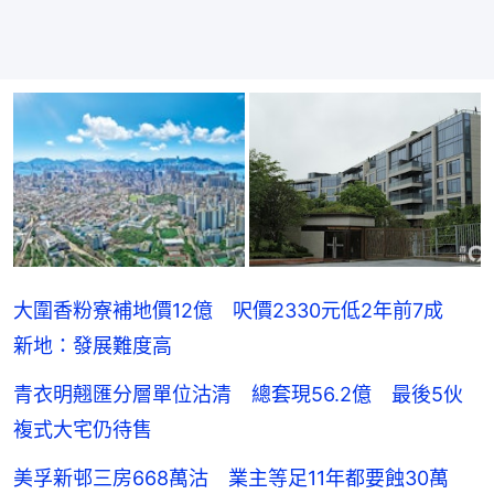
大圍香粉寮補地價12億 呎價2330元低2年前7成
新地：發展難度高
青衣明翹匯分層單位沽清 總套現56.2億 最後5伙
複式大宅仍待售
美孚新邨三房668萬沽 業主等足11年都要蝕30萬