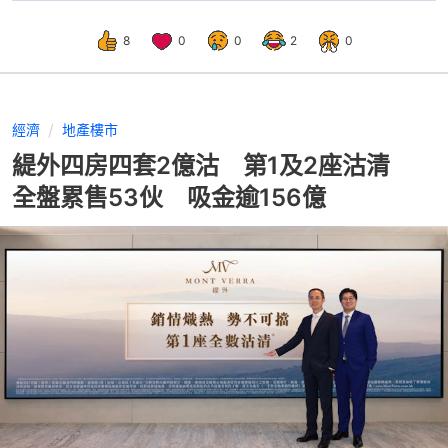
8
0
0
2
0
經濟
地產樓市
緹外四房四套2億沽 第1及2座沽清
全盤累售53伙 吸金逾156億