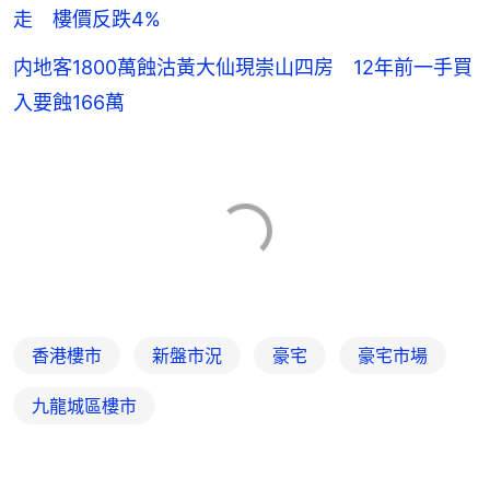
走 樓價反跌4%
内地客1800萬蝕沽黃大仙現崇山四房 12年前一手買
入要蝕166萬
香港樓市
新盤市況
豪宅
豪宅市場
九龍城區樓市