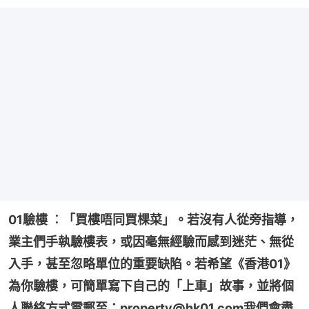
01驗樓 ︰「買樓唔同買棵菜」。若沒有人從旁指導，
業主們手執驗樓表，或因毫無經驗而感到迷茫、無從
入手，甚至忽略單位的重要缺陷。若希望《香港01》
為你驗樓，可簡單寫下自己的「上車」故事，並將個
人聯絡方式電郵至：property@hk01.com我們會盡