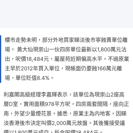
樓市走勢未明，部分外地買家睇淡後市寧蝕賣單位離
場。 黃大仙現崇山一伙四房單位最新以1,800萬元沽
出，呎價18,484元，屬屋苑近期偏高水平。不過原業
主早於2012年買入單位，現帳面仍要蝕166萬元離
場，單位貶值8.4%。
利嘉閣高級經理李嘉輝表示，該單位為現崇山2座高
層D室，實用面積978平方呎，四房兩套間隔，座向正
南，外望少量煙花景。據悉，原業主為内地客，因睇
淡香港後市決定叫價2,000萬元放盤。其後獲接受議
價以1,800萬元成交，折合呎價18,484元。