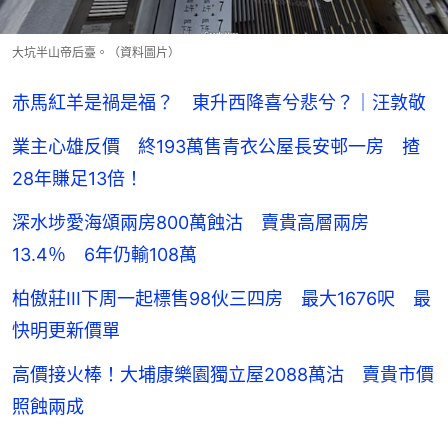
大坑半山帝后臺。（資料圖片）
赤馬紅羊是禍是福？ 東升西降喜兮悲兮？｜汪敦敬
業主心雄反價 終193萬售青衣公屋長安邨一房 揸
28年賺足13倍！
深水埗愛海頌兩房800萬蝕沽 賣貴高層兩房
13.4％ 6年仍輸108萬
柏傲莊III下周一起標售98伙三四房 最大1676呎 最
快明更新價單
高價接火棒！大埔康樂園獨立屋2088萬沽 賣貴市價
照蝕兩成