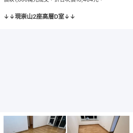
↓↓現崇山2座高層D室↓↓