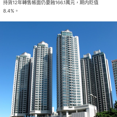
持貨12年轉售帳面仍要蝕166.1萬元，期内貶值
8.4%。