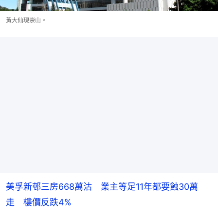
黃大仙現崇山。
美孚新邨三房668萬沽 業主等足11年都要蝕30萬
走 樓價反跌4%