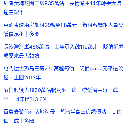
紅磡黃埔花園三房935萬沽 長情業主14年轉手大賺
逾三球半
東涌東環兩房加租29%至1.8萬元 新租客機組人員零
議價承租｜多圖
長沙灣海峯488萬沽 上年買入蝕112萬走 貶值近兩
成歷來最大蝕讓
屯門隱世孤島三房270萬超筍價 呎價4500元平過公
屋、重回2013年
廖創興後人1850萬沽鴨脷洲一房 較低層平近一成
半 14年僅升3.6%
百萬豪裝兼有落地海景 藍灣半島三房靚價沽 高估
價一成｜多圖