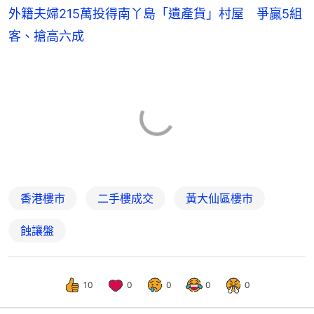
外籍夫婦215萬投得南丫島「遺產貨」村屋 爭贏5組
客、搶高六成
香港樓市
二手樓成交
黃大仙區樓市
蝕讓盤
10
0
0
0
0