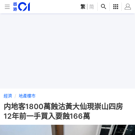
繁
|
简
經濟
地產樓市
内地客1800萬蝕沽黃大仙現崇山四房
12年前一手買入要蝕166萬