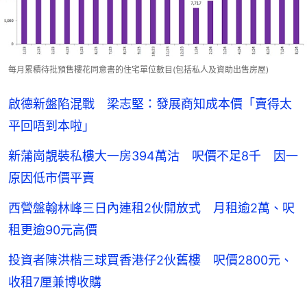
每月累積待批預售樓花同意書的住宅單位數目(包括私人及資助出售房屋)
啟德新盤陷混戰 梁志堅：發展商知成本價「賣得太
平回唔到本啦」
新蒲崗靚裝私樓大一房394萬沽 呎價不足8千 因一
原因低市價平賣
西營盤翰林峰三日內連租2伙開放式 月租逾2萬、呎
租更逾90元高價
投資者陳洪楷三球買香港仔2伙舊樓 呎價2800元、
收租7厘兼博收購