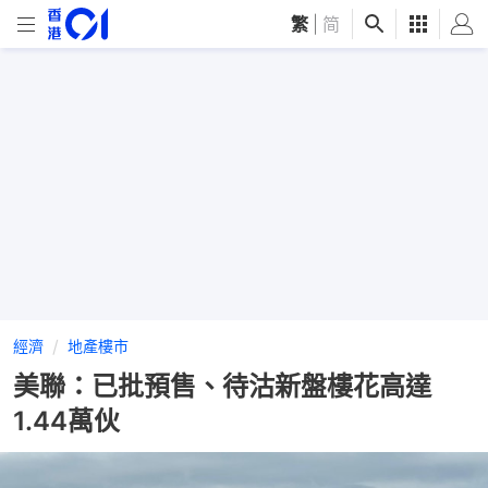
繁
|
简
經濟
地產樓市
美聯：已批預售、待沽新盤樓花高達
1.44萬伙