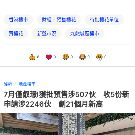
香港樓市
財經 - 預售樓花
待批樓花單位
買樓花
新盤市況
九龍城區樓市
8
0
0
0
0
經濟
地產樓市
7月僅叡璟I獲批預售涉507伙 收5份新