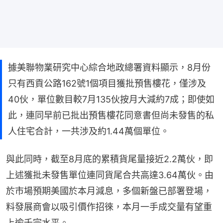
據美聯物業研究中心綜合地政總署資料顯示，8月份
只有西貢公路162號1個項目獲批預售樓花，僅涉及
40伙，單位數目較7月135伙按月大減約7成；即使如
此，連同早前已批出預售樓花同意書但尚未發售的私
人住宅合計，一共涉及約1.44萬個單位。
與此同時，截至8月底的累積貨尾量接近2.2萬伙，即
上述獲批未發售單位連同貨尾合共高達3.64萬伙。由
於市場預期美國於本月減息，多個新盤已部署登場，
料發展商會以吸引價作招徠，本月一手成交量有望重
上逾千宗水平。